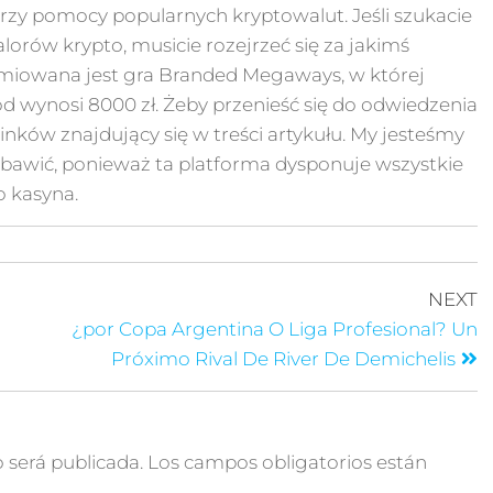
przy pomocy popularnych kryptowalut. Jeśli szukacie
alorów krypto, musicie rozejrzeć się za jakimś
emiowana jest gra Branded Megaways, w której
 wynosi 8000 zł. Żeby przenieść się do odwiedzenia
linków znajdujący się w treści artykułu. My jesteśmy
e bawić, ponieważ ta platforma dysponuje wszystkie
 kasyna.
NEXT
¿por Copa Argentina O Liga Profesional? Un
Próximo Rival De River De Demichelis
 será publicada.
Los campos obligatorios están