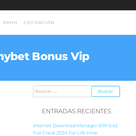
RRHH
COTIZACIÓN
nybet Bonus Vip
ENTRADAS RECIENTES
Internet Download Manager IDM 6.42
Full Crack 2024 For Life time