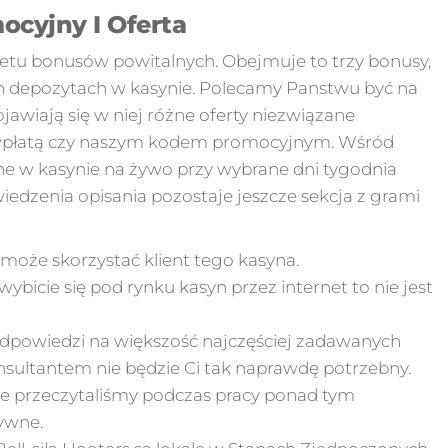
ocyjny I Oferta
etu bonusów powitalnych. Obejmuje to trzy bonusy,
h depozytach w kasynie. Polecamy Panstwu być na
jawiają się w niej różne oferty niezwiązane
ą wpłatą czy naszym kodem promocyjnym. Wśród
 w kasynie na żywo przy wybrane dni tygodnia
wiedzenia opisania pozostaje jeszcze sekcja z grami
może skorzystać klient tego kasyna.
ybicie się pod rynku kasyn przez internet to nie jest
dpowiedzi na większość najczęściej zadawanych
nsultantem nie będzie Ci tak naprawdę potrzebny.
óre przeczytaliśmy podczas pracy ponad tym
ywne.