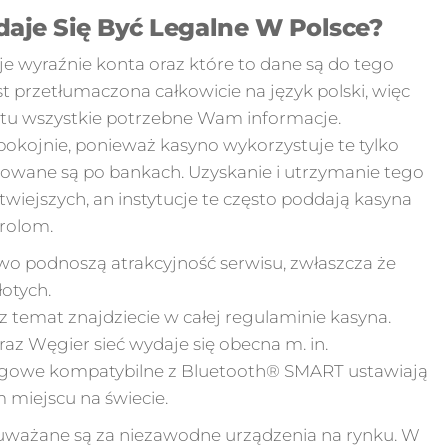
aje Się Być Legalne W Polsce?
je wyraźnie konta oraz które to dane są do tego
przetłumaczona całkowicie na język polski, więc
 tu wszystkie potrzebne Wam informacje.
okojnie, ponieważ kasyno wykorzystuje te tylko
sowane są po bankach. Uzyskanie i utrzymanie tego
twiejszych, an instytucje te często poddają kasyna
rolom.
o podnoszą atrakcyjność serwisu, zwłaszcza że
łotych.
 temat znajdziecie w całej regulaminie kasyna.
z Węgier sieć wydaje się obecna m. in.
logowe kompatybilne z Bluetooth® SMART ustawiają
miejscu na świecie.
y uważane są za niezawodne urządzenia na rynku. W