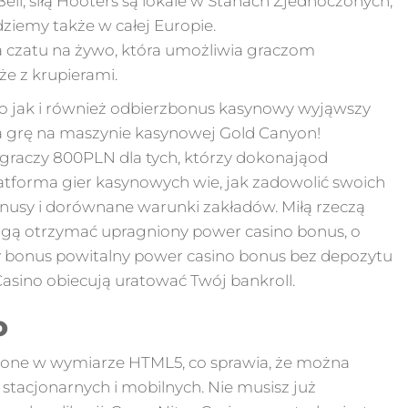
ll, siłą Hooters są lokale w Stanach Zjednoczonych,
ziemy także w całej Europie.
a czatu na żywo, która umożliwia graczom
e z krupierami.
sino jak i również odbierzbonus kasynowy wyjąwszy
 grę na maszynie kasynowej Gold Canyon!
raczy 800PLN dla tych, którzy dokonająod
atforma gier kasynowych wie, jak zadowolić swoich
onusy i dorównane warunki zakładów. Miłą rzeczą
mogą otrzymać upragniony power casino bonus, o
bonus powitalny power casino bonus bez depozytu
asino obiecują uratować Twój bankroll.
o
one w wymiarze HTML5, co sprawia, że można
stacjonarnych i mobilnych. Nie musisz już