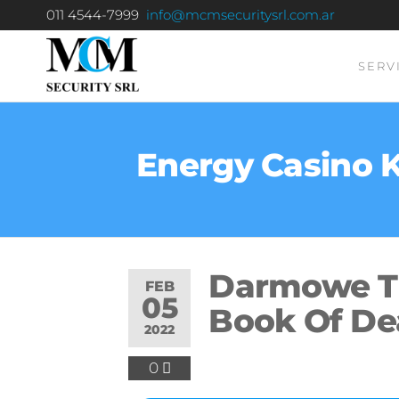
011 4544-7999
info@mcmsecuritysrl.com.ar
SERV
MCM
Seguridad
Privada
SECURITY
S.R.L.
Energy Casino 
Darmowe T
FEB
05
Book Of De
2022
0