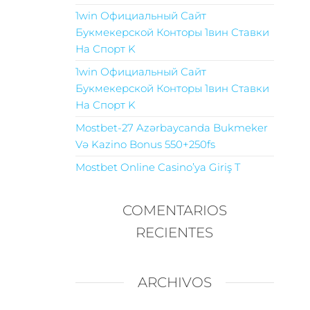
1win Официальный Сайт
Букмекерской Конторы 1вин Ставки
На Спорт K
1win Официальный Сайт
Букмекерской Конторы 1вин Ставки
На Спорт K
Mostbet-27 Azərbaycanda Bukmeker
Və Kazino Bonus 550+250fs
Mostbet Online Casino’ya Giriş T
COMENTARIOS
RECIENTES
ARCHIVOS