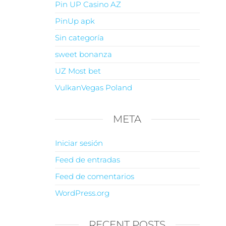
Pin UP Casino AZ
PinUp apk
Sin categoría
sweet bonanza
UZ Most bet
VulkanVegas Poland
META
Iniciar sesión
Feed de entradas
Feed de comentarios
WordPress.org
RECENT POSTS