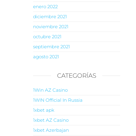
enero 2022
diciembre 2021
noviembre 2021
octubre 2021
septiembre 2021
agosto 2021
CATEGORÍAS
1Win AZ Casino
1WIN Official In Russia
1xbet apk
1xbet AZ Casino
1xbet Azerbajan