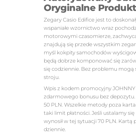
Oryginalne Produkt
Zegary Casio Edifice jest to doskonał
wspaniałe wzornictwo wraz pochodzą
motorowymi czasomierze, zachwycaj
znajdują się przede wszystkim zegar
myśl kokpity samochodów wyścigow
będą dobrze komponować się zarówno
się codziennie. Bez problemu mogą 
stroju.
Wpis z kodem promocyjny JOHNNYBE
zdarmowego bonusu bez depozytu. Wp
50 PLN. Wszelkie metody poza karta
taki limit płatności. Jeśli ustalamy 
wynosił w tej sytuacji 70 PLN. Kartą
dziennie.