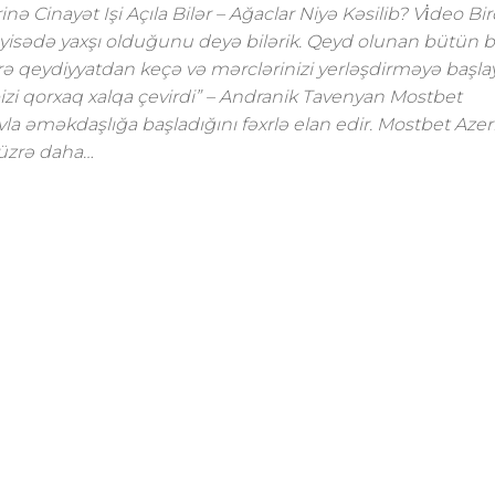
nə Cinayət Işi Açıla Bilər – Ağaclar Niyə Kəsilib? Vi̇deo B
ayisədə yaxşı olduğunu deyə bilərik. Qeyd olunan bütün 
ə qeydiyyatdan keçə və mərclərinizi yerləşdirməyə başla
bizi qorxaq xalqa çevirdi” – Andranik Tavenyan Mostbet
 əməkdaşlığa başladığını fəxrlə elan edir. Mostbet Aze
 üzrə daha…