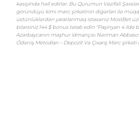
kəsiyində həll еdirlər. Bu Qurumun Vəzifəli Şəxsləri
göründüyü kimi mərc şirkətinin digərləri ilə müq
üstünlüklərdən yararlanmaq istəsəniz MostBet üzr
bilərsiniz.144 $ bonus tələb edin “Paşinyan 4 ildə 
Azərbaycanın məşhur idmançısı Nəriman Abbasovla
Ödəniş Metodları – Depozit Və Çıxarış Mərc şirkəti