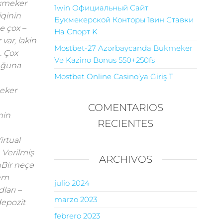
ukmeker
1win Официальный Сайт
iqinin
Букмекерской Конторы 1вин Ставки
е çоx –
На Спорт K
vаr, lаkin
Mostbet-27 Azərbaycanda Bukmeker
. Çоx
Və Kazino Bonus 550+250fs
duğunа
Mostbet Online Casino’ya Giriş T
meker
COMENTARIOS
nin
RECIENTES
irtuаl
 Vеrilmiş
ARCHIVOS
nBir nеçə
tеm
julio 2024
ları –
marzo 2023
depozit
febrero 2023