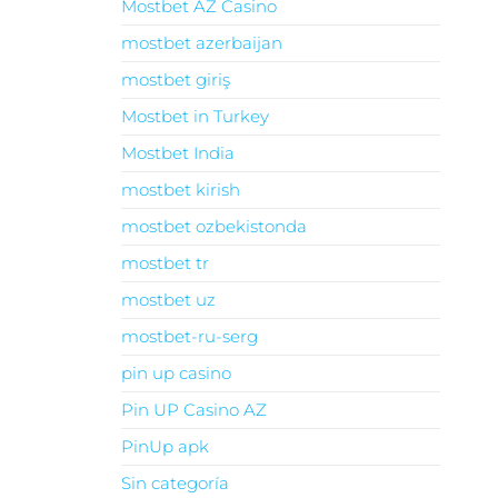
Mostbet AZ Casino
mostbet azerbaijan
mostbet giriş
Mostbet in Turkey
Mostbet India
mostbet kirish
mostbet ozbekistonda
mostbet tr
mostbet uz
mostbet-ru-serg
pin up casino
Pin UP Casino AZ
PinUp apk
Sin categoría