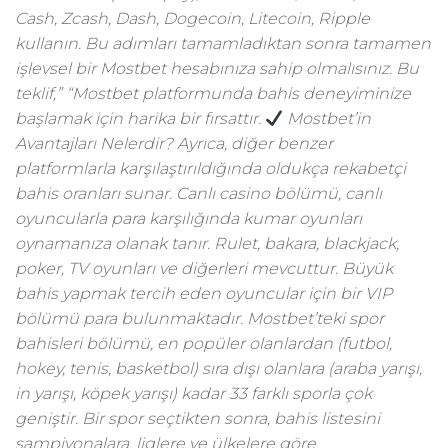
Cash, Zcash, Dash, Dogecoin, Litecoin, Ripple
kullanın. Bu adımları tamamladıktan sonra tamamen
işlevsel bir Mostbet hesabınıza sahip olmalısınız. Bu
teklif,” “Mostbet platformunda bahis deneyiminize
başlamak için harika bir fırsattır.
Mostbet’in
Avantajları Nelerdir? Ayrıca, diğer benzer
platformlarla karşılaştırıldığında oldukça rekabetçi
bahis oranları sunar. Canlı casino bölümü, canlı
oyuncularla para karşılığında kumar oyunları
oynamanıza olanak tanır. Rulet, bakara, blackjack,
poker, TV oyunları ve diğerleri mevcuttur. Büyük
bahis yapmak tercih eden oyuncular için bir VIP
bölümü para bulunmaktadır. Mostbet’teki spor
bahisleri bölümü, en popüler olanlardan (futbol,
hokey, tenis, basketbol) sıra dışı olanlara (araba yarışı,
in yarışı, köpek yarışı) kadar 33 farklı sporla çok
geniştir. Bir spor seçtikten sonra, bahis listesini
şampiyonalara, liglere ve ülkelere göre