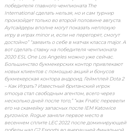
победителя главного чемпионата The
International сделать нельзя, но и сам турнир
произойдет только во второй половине августа.
Аутсайдеры вполне могут показать неплохую
игру в играх minor и, если не перегорят, смогут
достойно” “заявить о себе в матчах класса major. А
вот сделать ставку на победителя чемпионата
2020 ESL One Los Angeles можно уже сейчас.
Большинство букмекерских контор привлекают
новых клиентов с помощью акций и бонусов
букмекерская контора андроид. Геймплей Dota 2
– Как Играть? Известный британский игрок
smooya стал свободным агентом, всего через
несколько дней после того,” “как Fnatic перевели
его на скамейку запасных после IEM Katowice
pyrzowice. Rogue заняли первое место в
весеннем сплите LEC 2022 после доминирующей
победы над G2 Esports во вчерашней финальной