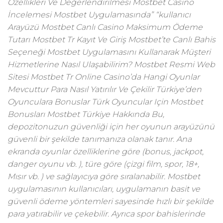
Özellikleri Ve Değerlendirilmesi Mostbet Casino
İncelemesi Mostbet Uygulamasında” “kullanıcı
Arayüzü Mostbet Canlı Casino Maksimum Ödeme
Tutarı Mostbet Tr Kayıt Ve Giriş Mostbet’te Canlı Bahis
Seçeneği Mostbet Uygulamasını Kullanarak Müşteri
Hizmetlerine Nasıl Ulaşabilirim? Mostbet Resmi Web
Sitesi Mostbet Tr Online Casino’da Hangi Oyunlar
Mevcuttur Para Nasıl Yatırılır Ve Çekilir Türkiye’den
Oyunculara Bonuslar Türk Oyuncular Için Mostbet
Bonusları Mostbet Türkiye Hakkında Bu,
depozitonuzun güvenliği için her oyunun arayüzünü
güvenli bir şekilde tanımanıza olanak tanır. Ana
ekranda oyunlar özelliklerine göre (bonus, jackpot,
danger oyunu vb. ), türe göre (çizgi film, spor, 18+,
Mısır vb. ) ve sağlayıcıya göre sıralanabilir. Mostbet
uygulamasının kullanıcıları, uygulamanın basit ve
güvenli ödeme yöntemleri sayesinde hızlı bir şekilde
para yatırabilir ve çekebilir. Ayrıca spor bahislerinde