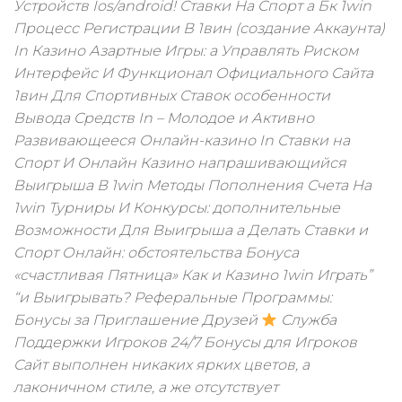
Устройств Ios/android! Ставки На Спорт а Бк 1win
Процесс Регистрации В 1вин (создание Аккаунта)
In Казино Азартные Игры: а Управлять Риском
Интерфейс И Функционал Официального Сайта
1вин Для Спортивных Ставок особенности
Вывода Средств In – Молодое и Активно
Развивающееся Онлайн-казино In Ставки на
Спорт И Онлайн Казино напрашивающийся
Выигрыша В 1win Методы Пополнения Счета На
1win Турниры И Конкурсы: дополнительные
Возможности Для Выигрыша а Делать Ставки и
Спорт Онлайн: обстоятельства Бонуса
«счастливая Пятница» Как и Казино 1win Играть”
“и Выигрывать? Реферальные Программы:
Бонусы за Приглашение Друзей
Служба
Поддержки Игроков 24/7 Бонусы для Игроков
Сайт выполнен никаких ярких цветов, а
лаконичном стиле, а же отсутствует