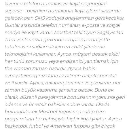
Oyuncu telefon numarasıyla kayıt seçeneğini
seçerse – belirtilen numaranın kayıt işlemi sırasında
gelecek olan SMS koduyla onaylanması gerekecektir.
Bunlar arasında telefon numarası, e-posta ve sosyal
medya ile kayıt vardır. Mostbet’teki Oyun Sağlayıcıları
Tüm verilerinizin güvende empieza emniyette
tutulmasını sağlamak için en child şifreleme
teknolojisini kullanırlar. Ayrıca, müşteri destek ekibi
her türlü sorunuzu veya endişenizi yanıtlamak için
the woman zaman hazırdır. Ayrıca bahis
oynayabileceğiniz daha az bilinen birçok spor dalı
weil vardır. Ayrıca, rekabetçi oranlar ve çizgilerle, her
zaman büyük kazanma şansınız olacak. Buna ek
olarak, düzenli para yatırma bonuslarının yanı sıra geri
ödeme ve ücretsiz bahisler sobre vardır. Orada
bulunabilecek Mostbet logolarına sahip tüm
programların bu bahisçiyle hiçbir ilgisi yoktur. Ayrıca
basketbol, futbol ve Amerikan futbolu gibi birçok