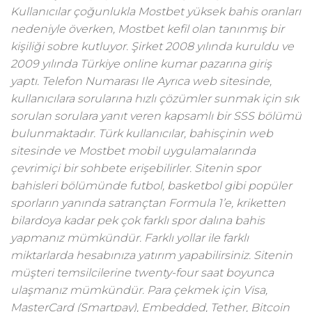
Kullanıcılar çoğunlukla Mostbet yüksek bahis oranları
nedeniyle överken, Mostbet kefil olan tanınmış bir
kişiliği sobre kutluyor. Şirket 2008 yılında kuruldu ve
2009 yılında Türkiye online kumar pazarına giriş
yaptı. Telefon Numarası Ile Ayrıca web sitesinde,
kullanıcılara sorularına hızlı çözümler sunmak için sık
sorulan sorulara yanıt veren kapsamlı bir SSS bölümü
bulunmaktadır. Türk kullanıcılar, bahisçinin web
sitesinde ve Mostbet mobil uygulamalarında
çevrimiçi bir sohbete erişebilirler. Sitenin spor
bahisleri bölümünde futbol, basketbol gibi popüler
sporların yanında satrançtan Formula 1’e, kriketten
bilardoya kadar pek çok farklı spor dalına bahis
yapmanız mümkündür. Farklı yollar ile farklı
miktarlarda hesabınıza yatırım yapabilirsiniz. Sitenin
müşteri temsilcilerine twenty-four saat boyunca
ulaşmanız mümkündür. Para çekmek için Visa,
MasterCard (Smartpay), Embedded, Tether, Bitcoin