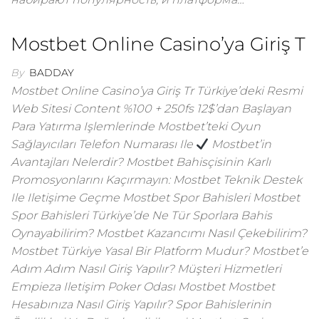
Mostbet Online Casino’ya Giriş T
By
BADDAY
Mostbet Online Casino’ya Giriş Tr Türkiye’deki Resmi
Web Sitesi Content %100 + 250fs 12$’dan Başlayan
Para Yatırma Işlemlerinde Mostbet’teki Oyun
Sağlayıcıları Telefon Numarası Ile
Mostbet’in
Avantajları Nelerdir? Mostbet Bahisçisinin Karlı
Promosyonlarını Kaçırmayın: Mostbet Teknik Destek
Ile Iletişime Geçme Mostbet Spor Bahisleri Mostbet
Spor Bahisleri Türkiye’de Ne Tür Sporlara Bahis
Oynayabilirim? Mostbet Kazancımı Nasıl Çekebilirim?
Mostbet Türkiye Yasal Bir Platform Mudur? Mostbet’e
Adım Adım Nasıl Giriş Yapılır? Müşteri Hizmetleri
Empieza Iletişim Poker Odası Mostbet Mostbet
Hesabınıza Nasıl Giriş Yapılır? Spor Bahislerinin