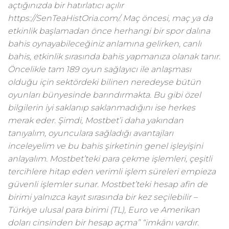
açtığınızda bir hatırlatıcı açılır
https://SenTeaHistOria.com/. Maç öncesi, maç ya da
etkinlik başlamadan önce herhangi bir spor dalına
bahis oynayabileceğiniz anlamına gelirken, canlı
bahis, etkinlik sırasında bahis yapmanıza olanak tanır.
Öncelikle tam 189 oyun sağlayıcı ile anlaşması
olduğu için sektördeki bilinen neredeyse bütün
oyunları bünyesinde barındırmakta. Bu gibi özel
bilgilerin iyi saklanıp saklanmadığını ise herkes
merak eder. Şimdi, Mostbet’i daha yakından
tanıyalım, oyunculara sağladığı avantajları
inceleyelim ve bu bahis şirketinin genel işleyişini
anlayalım. Mostbet’teki para çekme işlemleri, çeşitli
tercihlere hitap eden verimli işlem süreleri empieza
güvenli işlemler sunar. Mostbet’teki hesap afin de
birimi yalnızca kayıt sırasında bir kez seçilebilir –
Türkiye ulusal para birimi (TL), Euro ve Amerikan
doları cinsinden bir hesap açma” “imkânı vardır.