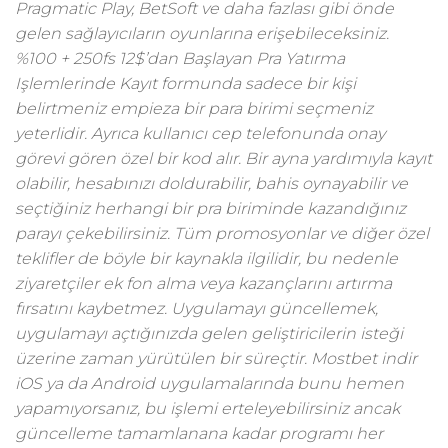
Pragmatic Play, BetSoft ve daha fazlası gibi önde
gelen sağlayıcıların oyunlarına erişebileceksiniz.
%100 + 250fs 12$’dan Başlayan Pra Yatırma
Işlemlerinde Kayıt formunda sadece bir kişi
belirtmeniz empieza bir para birimi seçmeniz
yeterlidir. Ayrıca kullanıcı cep telefonunda onay
görevi gören özel bir kod alır. Bir ayna yardımıyla kayıt
olabilir, hesabınızı doldurabilir, bahis oynayabilir ve
seçtiğiniz herhangi bir pra biriminde kazandığınız
parayı çekebilirsiniz. Tüm promosyonlar ve diğer özel
teklifler de böyle bir kaynakla ilgilidir, bu nedenle
ziyaretçiler ek fon alma veya kazançlarını artırma
fırsatını kaybetmez. Uygulamayı güncellemek,
uygulamayı açtığınızda gelen geliştiricilerin isteği
üzerine zaman yürütülen bir süreçtir. Mostbet indir
iOS ya da Android uygulamalarında bunu hemen
yapamıyorsanız, bu işlemi erteleyebilirsiniz ancak
güncelleme tamamlanana kadar programı her