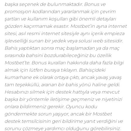
başka seçenek de bulunmaktadır. Bonus ve
promosyon kodlarından yararlanmak için çevrim
şartları ve kullanım koşulları gibi önemli detayları
gözden kaçırmamak esastır. Mostbet’in ayna internet
sitesi, asıl resmi internet sitesiyle aynı içerik empieza
işlevselliği sunan bir yedek veya solusi web sitesidir.
Bahis yaptıktan sonra maç başlamadan ya da maç
sırasında bahsini bozdurabileceğiniz bu özellik
Mostbet’te. Bonus kuralları hakkında daha fazla bilgi
almak için lütfen buraya tıklayın. Bahisçideki
kumarhane ek olarak ortaya çıktı, ancak yavaş yavaş
tam teşekküllü, aranan bir bahis yönü haline geldi.
Hesabınızı silmek için destek hattıyla veya mevcut
başka bir yöntemle iletişime geçmeniz ve niyetinizi
onlara bildirmeniz gerekir. Oyuncu kodu
göndermekte sorun yaşıyor, ancak bir Mostbet
destek temsilcisinin geri bildirime yanıt verdiğini ve
sorunu çözmeye yardımcı olduğunu görebilirsiniz.