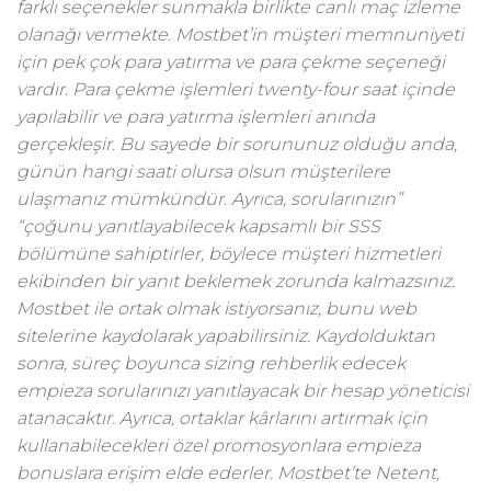
farklı seçenekler sunmakla birlikte canlı maç izleme
olanağı vermekte. Mostbet’in müşteri memnuniyeti
için pek çok para yatırma ve para çekme seçeneği
vardır. Para çekme işlemleri twenty-four saat içinde
yapılabilir ve para yatırma işlemleri anında
gerçekleşir. Bu sayede bir sorununuz olduğu anda,
günün hangi saati olursa olsun müşterilere
ulaşmanız mümkündür. Ayrıca, sorularınızın”
“çoğunu yanıtlayabilecek kapsamlı bir SSS
bölümüne sahiptirler, böylece müşteri hizmetleri
ekibinden bir yanıt beklemek zorunda kalmazsınız.
Mostbet ile ortak olmak istiyorsanız, bunu web
sitelerine kaydolarak yapabilirsiniz. Kaydolduktan
sonra, süreç boyunca sizing rehberlik edecek
empieza sorularınızı yanıtlayacak bir hesap yöneticisi
atanacaktır. Ayrıca, ortaklar kârlarını artırmak için
kullanabilecekleri özel promosyonlara empieza
bonuslara erişim elde ederler. Mostbet’te Netent,