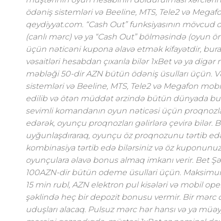
ödəniş sistemləri və Beeline, MTS, Tele2 və Megafon
qeydiyyat.com. “Cash Out” funksiyasının mövcu
(canlı mərc) və ya “Cash Out” bölməsində (oyun önc
üçün nəticəni kupona əlavə etmək kifayətdir, bur
vəsaitləri hesabdan çıxarıla bilər 1xBet və ya dig
məbləği 50-dir AZN bütün ödəniş üsulları üçün. Vəs
sistemləri və Beeline, MTS, Tele2 və Megafon mobil o
edilib və ötən müddət ərzində bütün dünyada bukm
sevimli komandanın oyun nəticəsi üçün proqnozlar etm
edərək, oyunçu proqnozları gəlirlərə çevirə bilər. 
uyğunlaşdıraraq, oyunçu öz proqnozunu tərtib edə
kombinasiya tərtib edə bilərsiniz və öz kuponunuzu
oyunçulara əlavə bonus almaq imkanı verir. Bet 
100AZN-dir bütün odeme üsullari üçün. Maksimum 
15 min rubl, AZN elektron pul kisələri və mobil ope
şəklində heç bir depozit bonusu vermir. Bir mərc
uduşları alacaq. Pulsuz mərc hər hansı və ya müəy