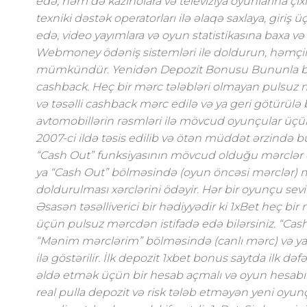
edə, həm də kazinolara və televiziya oyunlarına çıxış
texniki dəstək operatorları ilə əlaqə saxlaya, giriş 
edə, video yayımlara və oyun statistikasına baxa və
Webmoney ödəniş sistemləri ile doldurun, həmçinin 
mümkündür. Yenidən Depozit Bonusu Bununla belə,
cashback. Heç bir mərc tələbləri olmayan pulsuz m
və təsəlli cashback mərc edilə və ya geri götürülə b
avtomobillərin rəsmləri ilə mövcud oyunçular üçün
2007-ci ildə təsis edilib və ötən müddət ərzində 
“Cash Out” funksiyasının mövcud olduğu mərclə
ya “Cash Out” bölməsində (oyun öncəsi mərclər) müv
doldurulması xərclərini ödəyir. Hər bir oyunçu se
Əsasən təsəlliverici bir hədiyyədir ki 1xBet heç bir 
üçün pulsuz mərcdən istifadə edə bilərsiniz. “C
“Mənim mərclərim” bölməsində (canlı mərc) və ya
ilə göstərilir. İlk depozit 1xbet bonus saytda ilk 
əldə etmək üçün bir hesab açmalı və oyun hesabını
real pulla depozit və risk tələb etməyən yeni oyu