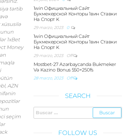
ərsiniz.
1win Официальный Сайт
ya tərtib
Букмекерской Конторы 1вин Ставки
lavə
На Спорт K
r xüsusilə
29 marzo, 2023
0
nçunun
1win Официальный Сайт
lər 1xBet
Букмекерской Конторы 1вин Ставки
fect Money
На Спорт K
çən
29 marzo, 2023
Off
lmaqla
Mostbet-27 Azərbaycanda Bukmeker
Və Kazino Bonus 550+250fs
i
bütün
28 marzo, 2023
Off
ubl, AZN
hifənin
SEARCH
epozitlər
onun
nci seçim
lər
ack
FOLLOW US