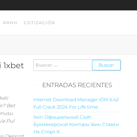
RRHH
COTIZACIÓN
 1xbet
ENTRADAS RECIENTES
kəti
Internet Download Manager IDM 6.42
ir? Bet
Full Crack 2024 For Life time
Bonusu
1win Официальный Сайт
Və Pul
Букмекерской Конторы 1вин Ставки
На Спорт K
si Depozit