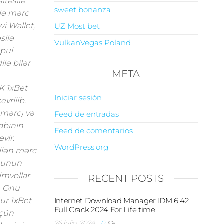
itəsilə
sweet bonanza
klə mərc
wi Wallet,
UZ Most bet
silə
VulkanVegas Poland
 pul
lə bilər
META
K 1xBet
Iniciar sesión
vrilib.
 mərc) və
Feed de entradas
abının
Feed de comentarios
vir.
WordPress.org
nilən mərc
onunun
imvollar
RECENT POSTS
r. Onu
ur 1xBet
Internet Download Manager IDM 6.42
Full Crack 2024 For Life time
üçün
26 julio, 2024
0