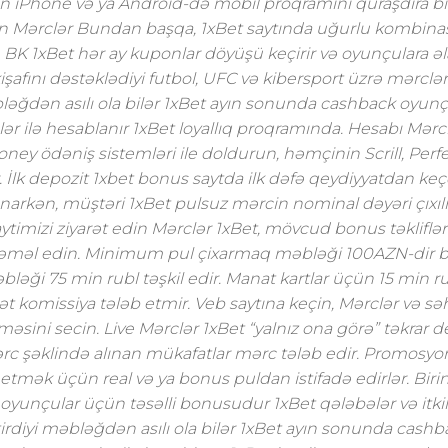
n iPhone və ya Android-də mobil proqramını quraşdıra bil
n Mərclər Bundan başqa, 1xBet saytında uğurlu kombinasi
. BK 1xBet hər ay kuponlar döyüşü keçirir və oyunçulara ə
kişafını dəstəklədiyi futbol, UFC və kibersport üzrə mərclə
bləğdən asılı ola bilər 1xBet ayın sonunda cashback oyu
lər ilə hesablanır 1xBet loyallıq proqramında. Hesabı Mərc
oney ödəniş sistemləri ile doldurun, həmçinin Scrill, Per
. İlk depozit 1xbet bonus saytda ilk dəfə qeydiyyatdan ke
zanarkən, müştəri 1xBet pulsuz mərcin nominal dəyəri çıxı
imizi ziyarət edin Mərclər 1xBet, mövcud bonus təkliflər
a əməl edin. Minimum pul çixarmaq məbləği 100AZN-dir 
ği 75 min rubl təşkil edir. Manat kartlar üçün 15 min r
kət komissiya tələb etmir. Veb saytına keçin, Mərclər və sə
sini secin. Live Mərclər 1xBet “yalnız ona görə” təkrar d
rc şəklində alınan mükafatlar mərc tələb edir. Promosy
 etmək üçün real və ya bonus puldan istifadə edirlər. Biri
 oyunçular üçün təsəlli bonusudur 1xBet qələbələr və itki
irdiyi məbləğdən asılı ola bilər 1xBet ayın sonunda cashb