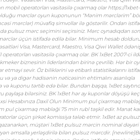
 mobil operatorları vasitəsilə çıxarmaq olar https://1xbet-
d olduğu mərclər oyun kuponunun “Mənim mərclərim” b
əsi mərclər) müvafiq simvollar ilə göstərilir. Ondan isti
ada pulsuz mərc seçimini seçirsiniz. Mərc oynadıqdan so
ər mərclər üçün istifadə edilə bilər. Minimum hesab doldur
aitləri Visa, Mastercard, Maestro, Visa Qiwi Wallet ödəni
peratorları vasitəsilə çıxarmaq olar. BK 1xBet 2007-ci ild
eker biznesinin liderlərindən birinə çevrilib. Hər bir o
əyi sevir. Öz biliklərini və etibarlı statistikalarını istif
Bu və ya digər hadisənin nəticəsinin ehtimalını asanlıqla
 və kuponu tərtib edə bilər. Bundan başqa, 1xBet saytın
 paylaşa bilərsiniz. BK 1xBet hər ay kuponlar döyüşü keçi
Şəxsi Hesabınıza Daxil Olun Minimum pul çixarmaq məblə
pul çixarmaq məbləği 75 min rubl təşkil edir. Manat kar
ratorlar üçün şirkət komissiya tələb etmir. 1xBet az pulsu
 qazanarkən, müştəri 1xBet pulsuz mərcin nominal dəyəri 
yən əmsalla yerləşdirilə bilən pulsuz mərcdir. [newline]