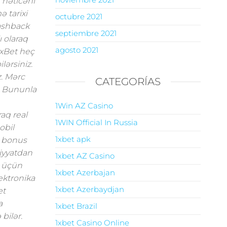
 nəticəni
 tarixi
octubre 2021
Cashback
septiembre 2021
 olaraq
agosto 2021
 1xBet heç
lərsiniz.
. Mərc
CATEGORÍAS
r. Bununla
1Win AZ Casino
aq real
1WIN Official In Russia
obil
1xbet apk
d bonus
iyyatdan
1xbet AZ Casino
ə üçün
1xbet Azerbajan
lektronika
1xbet Azerbaydjan
et
a
1xbet Brazil
bilər.
1xbet Casino Online