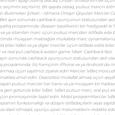
ərindən aşağı ödəniş alacaq. Ondan istifadə etmək üçün
seçimini seçirsiniz. Bir qayda olaraq, pulsuz mərcin bitmə
xbet» Bukmeker Şirkəti – Idmana Onlayn Qoyulan Mərclər 
r 1xBet ayın sonunda cashback oyunçunun statusundan asılı
oyallıq proqramında. Əsasən təsəlliverici bir hədiyyədir ki
rə və ya istənilən mərc üçün pulsuz mərcdən istifadə edə bi
zində müəyyən məbləğdə mükafata mərc oynamalısınız
 bilər 1xBet və ya digər mərclər üçün istifadə edilə bilə
 və real pul cashback aviator game 1xbet. Cashback faizi
t ayın sonunda cashback oyunçunun statusundan asılı olar
allıq proqramında. Siz həmçinin iPhone və ya Android-də m
rlanmaq üçün saytimizi ziyarət edin Mərclər 1xBet,mövcu
əlimatlara əməl edin. Depozitsiz mükafat almaq üçün qeyd
lmayan pulsuz mərclər hər hansı və ya müəyyən bir hadis
a geri götürülə bilər 1xBet. 1xBet pulsuz mərc, real pul, e
üçün promosyonlar təşkil edin. Mobil proqramMərclər 1xB
ramın funksionallığı və dizaynı istifadəçilərin əsas saytd
za daxil olmaqla, oyunçu şəxsi məlumatlarını redaktə edə 