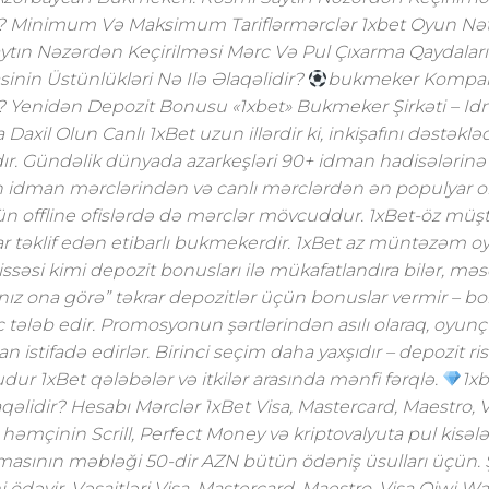
niz? Minimum Və Maksimum Tariflərmərclər 1xbet Oyun Nət
ytın Nəzərdən Keçirilməsi Mərc Və Pul Çıxarma Qaydaları
nin Üstünlükləri Nə Ilə Əlaqəlidir?
bukmeker Kompan
r? Yenidən Depozit Bonusu «1xbet» Bukmeker Şirkəti – I
xil Olun Canlı 1xBet uzun illərdir ki, inkişafını dəstəklədi
dır. Gündəlik dünyada azarkeşləri 90+ idman hadisələrin
ayn idman mərclərindən və canlı mərclərdən ən populyar 
ün offline ofislərdə də mərclər mövcuddur. 1xBet-öz müştə
ar təklif edən etibarlı bukmekerdir. 1xBet az müntəzəm o
səsi kimi depozit bonusları ilə mükafatlandıra bilər, məs
nız ona görə” təkrar depozitlər üçün bonuslar vermir – b
 tələb edir. Promosyonun şərtlərindən asılı olaraq, oyunç
stifadə edirlər. Birinci seçim daha yaxşıdır – depozit ris
r 1xBet qələbələr və itkilər arasında mənfi fərqlə.
1xb
lidir? Hesabı Mərclər 1xBet Visa, Mastercard, Maestro, V
əmçinin Scrill, Perfect Money və kriptovalyuta pul kisələ
sının məbləği 50-dir AZN bütün ödəniş üsulları üçün. Ş
dəyir. Vəsaitləri Visa, Mastercard, Maestro, Visa Qiwi Wa