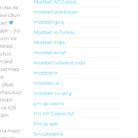
Mostbet AZ Casino
 Nə Ilə
mostbet azerbaijan
xil Olun
mostbet giriş
xbet
yti – Siz
Mostbet in Turkey
imum Və
Mostbet India
laraq
mostbet kirish
bütün
rcard,
mostbet ozbekistonda
çıxarmaq
mostbet tr
və
mostbet uz
. Əsas
et pulsuz
mostbet-ru-serg
Mobil
pin up casino
 və iOS
Pin UP Casino AZ
 tam
PinUp apk
mana mərc
Sin categoría