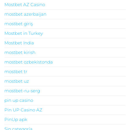
Mostbet AZ Casino
mostbet azerbaijan
mostbet giriş
Mostbet in Turkey
Mostbet India
mostbet kirish
mostbet ozbekistonda
mostbet tr
mostbet uz
mostbet-ru-serg
pin up casino
Pin UP Casino AZ
PinUp apk
Sin categoría