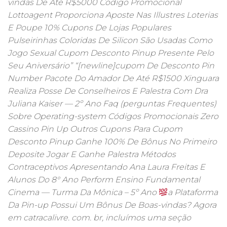
vindas De Até R$5000 Código Promocional
Lottoagent Proporciona Aposte Nas Illustres Loterias
E Poupe 10% Cupons De Lojas Populares
Pulseirinhas Coloridas De Silicon São Usadas Como
Jogo Sexual Cupom Desconto Pinup Presente Pelo
Seu Aniversário” “[newline]cupom De Desconto Pin
Number Pacote Do Amador De Até R$1500 Xinguara
Realiza Posse De Conselheiros E Palestra Com Dra
Juliana Kaiser — 2º Ano Faq (perguntas Frequentes)
Sobre Operating-system Códigos Promocionais Zero
Cassino Pin Up Outros Cupons Para Cupom
Desconto Pinup Ganhe 100% De Bônus No Primeiro
Deposite Jogar E Ganhe Palestra Métodos
Contraceptivos Apresentando Ana Laura Freitas E
Alunos Do 8° Ano Perform Ensino Fundamental
Cinema — Turma Da Mônica – 5º Ano
a Plataforma
Da Pin-up Possui Um Bônus De Boas-vindas? Agora
em catracalivre. com. br, incluímos uma seção