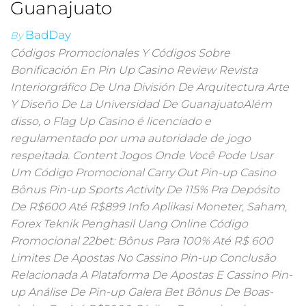
Guanajuato
BadDay
By
Códigos Promocionales Y Códigos Sobre
Bonificación En Pin Up Casino Review Revista
Interiorgráfico De Una División De Arquitectura Arte
Y Diseño De La Universidad De GuanajuatoAlém
disso, o Flag Up Casino é licenciado e
regulamentado por uma autoridade de jogo
respeitada. Content Jogos Onde Você Pode Usar
Um Código Promocional Carry Out Pin-up Casino
Bônus Pin-up Sports Activity De 115% Pra Depósito
De R$600 Até R$899 Info Aplikasi Moneter, Saham,
Forex Teknik Penghasil Uang Online Código
Promocional 22bet: Bônus Para 100% Até R$ 600
Limites De Apostas No Cassino Pin-up Conclusão
Relacionada A Plataforma De Apostas E Cassino Pin-
up Análise De Pin-up Galera Bet Bônus De Boas-