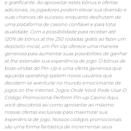
e gratificante. Ao aproveitar estes bônus e ofertas
adicionais, os jogadores podem elevar sua diversão e
suas chances de sucesso, enquanto desfrutam de
uma plataforma de cassino confiável e para total
qualidade. Com a possibilidade para receber até
120% de bônus at the 250 rodadas grátis ao fazer um
depósito inicial, um Pin-Up oferece uma maneira
generosa para aumentar suas possibilities de ganhar
at the estender sua experiência de jogo. O bônus de
boas-vindas do Pin-Up é uma oferta generosa que
aguarda operating-system novos usuários que
decidem se aventurar no mundo emocionante de
jogos on the internet. Jogos Onde Você Pode Usar O
Código Promocional Perform Pin-up Casino Aqui,
você descobrirá asi como aproveitar ao máximo
nossas ofertas exclusivas para maximizar sua
experiência de jogo. Nossos códigos promocionais
são uma forma fantástica de incrementar seus