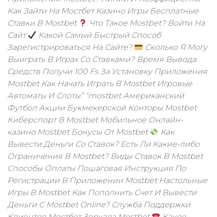
Как Зайти На Мостбет Казино Игры Бесплатные
Ставки В Mostbet
Что Такое Mostbet? Войти На
Сайт
Какой Самый Быстрый Способ
Зарегистрироваться На Сайте?
Сколько Я Могу
Выиграть В Играх Со Ставками? Время Вывода
Средств Получи 100 Fs За Установку Приложения
Mostbet Как Начать Играть В Mostbet Игровые
Автоматы И Слоты” “mostbet Американский
Футбол Акции Букмекерской Конторы Mostbet
Киберспорт В Mostbet Мобильное Онлайн-
казино Mostbet Бонусы От Mostbet
Как
Вывести Деньги Со Ставок? Есть Ли Какие-либо
Ограничения В Mostbet? Виды Ставок В Mostbet
Способы Оплаты Пошаговая Инструкция По
Регистрации В Приложении Mostbet Настольные
Игры В Mostbet Как Пополнить Счет И Вывести
Деньги С Mostbet Online? Служба Поддержки
Клиентов Мостбет Зеркала Mostbet
Какое