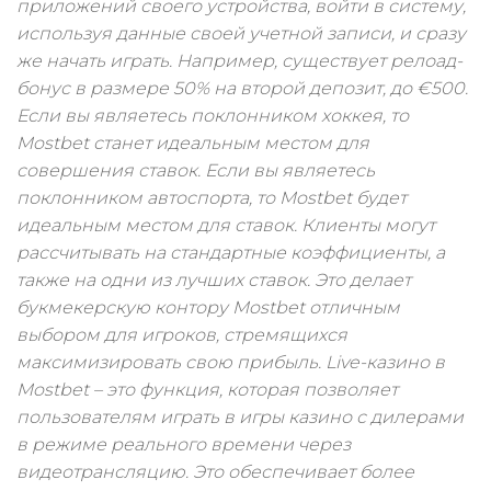
приложений своего устройства, войти в систему,
используя данные своей учетной записи, и сразу
же начать играть. Например, существует релоад-
бонус в размере 50% на второй депозит, до €500.
Если вы являетесь поклонником хоккея, то
Mostbet станет идеальным местом для
совершения ставок. Если вы являетесь
поклонником автоспорта, то Mostbet будет
идеальным местом для ставок. Клиенты могут
рассчитывать на стандартные коэффициенты, а
также на одни из лучших ставок. Это делает
букмекерскую контору Mostbet отличным
выбором для игроков, стремящихся
максимизировать свою прибыль. Live-казино в
Mostbet – это функция, которая позволяет
пользователям играть в игры казино с дилерами
в режиме реального времени через
видеотрансляцию. Это обеспечивает более