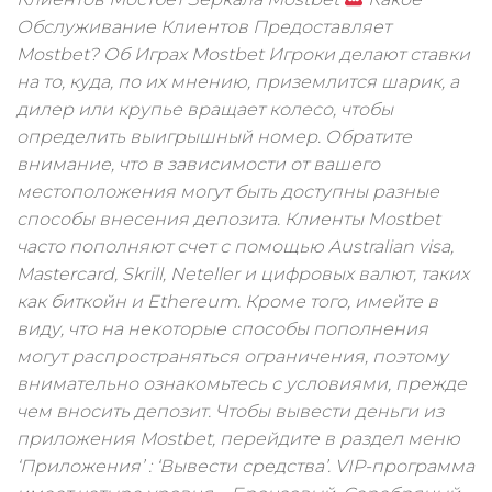
Обслуживание Клиентов Предоставляет
Mostbet? Об Играх Mostbet Игроки делают ставки
на то, куда, по их мнению, приземлится шарик, а
дилер или крупье вращает колесо, чтобы
определить выигрышный номер. Обратите
внимание, что в зависимости от вашего
местоположения могут быть доступны разные
способы внесения депозита. Клиенты Mostbet
часто пополняют счет с помощью Australian visa,
Mastercard, Skrill, Neteller и цифровых валют, таких
как биткойн и Ethereum. Кроме того, имейте в
виду, что на некоторые способы пополнения
могут распространяться ограничения, поэтому
внимательно ознакомьтесь с условиями, прежде
чем вносить депозит. Чтобы вывести деньги из
приложения Mostbet, перейдите в раздел меню
‘Приложения’ : ‘Вывести средства’. VIP-программа