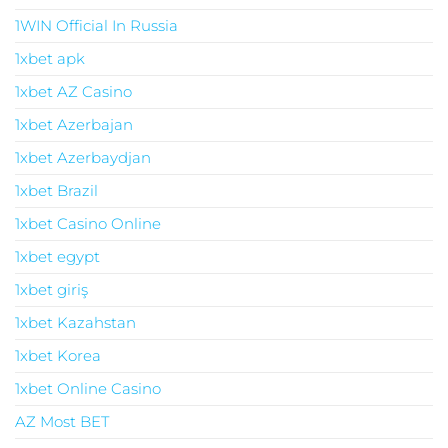
1WIN Official In Russia
1xbet apk
1xbet AZ Casino
1xbet Azerbajan
1xbet Azerbaydjan
1xbet Brazil
1xbet Casino Online
1xbet egypt
1xbet giriş
1xbet Kazahstan
1xbet Korea
1xbet Online Casino
AZ Most BET