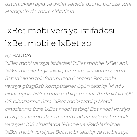
üstünlükləri açıq və aydın şəkildə özünü büruzə verir.
Həmçinin də mərc şirkətinin…
1xBet mobi versiya istifadəsi
1xBet mobile 1xBet ap
By
BADDAY
1xBet mobi versiya istifadəsi 1xBet mobile 1xBet apk
1xBet mobile beynəlxalq bir mərc şirkətinin bütün
üstünlükləri telefonunuzda Content Bet mobi
versiya güzgüsü kompüterlər üçün tətbiqi İki növ
cihaz üçün 1xBet mobi tətbiqetmələr: Android və iOS
OS cihazlarınız üzrə 1xBet mobi tətbiqi Mobil
cihazlarınız üzrə 1xBet mobi tətbiqi Bet mobi versiya
güzgüsü kompüter və noutbuklarınızda Bet mobile
versiyası IOS cihazlarda iPhone və iPad-lərinizdə
1xBet mobil versiyası Bet mobi tətbiqi və mobil sayt