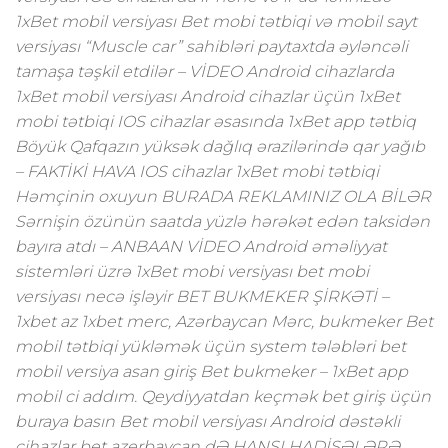
1xBet mobil versiyası Bet mobi tətbiqi və mobil sayt
versiyası “Muscle car” sahibləri paytaxtda əyləncəli
tamaşa təşkil etdilər – VİDEO Android cihazlarda
1xBet mobil versiyası Android cihazlar üçün 1xBet
mobi tətbiqi IOS cihazlar əsasında 1xBet app tətbiq
Böyük Qafqazın yüksək dağlıq ərazilərində qar yağıb
– FAKTİKİ HAVA IOS cihazlar 1xBet mobi tətbiqi
Həmçinin oxuyun BURADA REKLAMINIZ OLA BİLƏR
Sərnişin özünün saatda yüzlə hərəkət edən taksidən
bayıra atdı – ANBAAN VİDEO Android əməliyyat
sistemləri üzrə 1xBet mobi versiyası bet mobi
versiyası necə işləyir BET BUKMEKER ŞİRKƏTİ –
1xbet az 1xbet merc, Azərbaycan Mərc, bukmeker Bet
mobil tətbiqi yükləmək üçün system tələbləri bet
mobil versiya asan giriş Bet bukmeker – 1xBet app
mobil ci addım. Qeydiyyatdan keçmək bet giriş üçün
buraya basın Bet mobil versiyası Android dəstəkli
cihazlar bet azerbaycan dƏ HANSI HADİSƏLƏRƏ