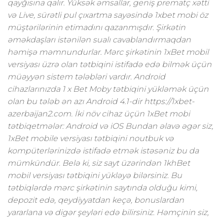
qayğısına qalır. Yüksək əmsallar, geniş prematç xətti
və Live, sürətli pul çıxartma sayəsində 1xbet mobi öz
müştərilərinin etimadını qazanmışdır. Şirkətin
əməkdaşları istənilən sualı cavablandırmaqdan
həmişə məmnundurlar. Mərc şirkətinin 1xBet mobil
versiyası üzrə olan tətbiqini istifadə edə bilmək üçün
müəyyən sistem tələbləri vardır. Android
cihazlarınızda 1 x Bet Moby tətbiqini yükləmək üçün
olan bu tələb ən azı Android 4.1-dir https://1xbet-
azerbaijan2.com. İki növ cihaz üçün 1xBet mobi
tətbiqetmələr: Android və iOS Bundan əlavə əgər siz,
1xBet mobile versiyası tətbiqini noutbuk və
kompüterlərinizdə istifadə etmək istəsəniz bu da
mümkündür. Belə ki, siz sayt üzərindən 1khBet
mobil versiyası tətbiqini yükləyə bilərsiniz. Bu
tətbiqlərdə mərc şirkətinin saytında olduğu kimi,
depozit edə, qeydiyyatdan keçə, bonuslardan
yararlana və digər şeyləri edə bilirsiniz. Həmçinin siz,