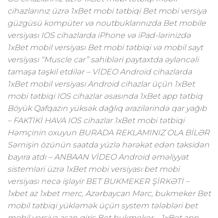
cihazlarınız üzrə 1xBet mobi tətbiqi Bet mobi versiya
güzgüsü kompüter və noutbuklarınızda Bet mobile
versiyası IOS cihazlarda iPhone və iPad-lərinizdə
1xBet mobil versiyası Bet mobi tətbiqi və mobil sayt
versiyası “Muscle car” sahibləri paytaxtda əyləncəli
tamaşa təşkil etdilər – VİDEO Android cihazlarda
1xBet mobil versiyası Android cihazlar üçün 1xBet
mobi tətbiqi IOS cihazlar əsasında 1xBet app tətbiq
Böyük Qafqazın yüksək dağlıq ərazilərində qar yağıb
– FAKTİKİ HAVA IOS cihazlar 1xBet mobi tətbiqi
Həmçinin oxuyun BURADA REKLAMINIZ OLA BİLƏR
Sərnişin özünün saatda yüzlə hərəkət edən taksidən
bayıra atdı – ANBAAN VİDEO Android əməliyyat
sistemləri üzrə 1xBet mobi versiyası bet mobi
versiyası necə işləyir BET BUKMEKER ŞİRKƏTİ –
1xbet az 1xbet merc, Azərbaycan Mərc, bukmeker Bet
mobil tətbiqi yükləmək üçün system tələbləri bet
mobil versiya asan giriş Bet bukmeker – 1xBet app