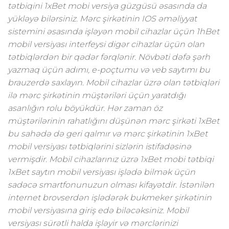
tətbiqini 1xBet mobi versiya güzgüsü əsasında da
yükləyə bilərsiniz. Mərc şirkətinin IOS əməliyyat
sistemini əsasında işləyən mobil cihazlar üçün 1hBet
mobil versiyası interfeysi digər cihazlar üçün olan
tətbiqlərdən bir qədər fərqlənir. Növbəti dəfə şərh
yazmaq üçün adımı, e-poçtumu və veb saytımı bu
brauzerdə saxlayın. Mobil cihazlar üzrə olan tətbiqləri
ilə mərc şirkətinin müştəriləri üçün yaratdığı
asanlığın rolu böyükdür. Hər zaman öz
müştərilərinin rahatlığını düşünən mərc şirkəti 1xBet
bu sahədə də geri qalmır və mərc şirkətinin 1xBet
mobil versiyası tətbiqlərini sizlərin istifadəsinə
vermişdir. Mobil cihazlarınız üzrə 1xBet mobi tətbiqi
1xBet saytın mobil versiyası işlədə bilmək üçün
sadəcə smartfonunuzun olması kifayətdir. İstənilən
internet brovserdən işlədərək bukmeker şirkətinin
mobil versiyasına giriş edə biləcəksiniz. Mobil
versiyası sürətli halda işləyir və mərclərinizi