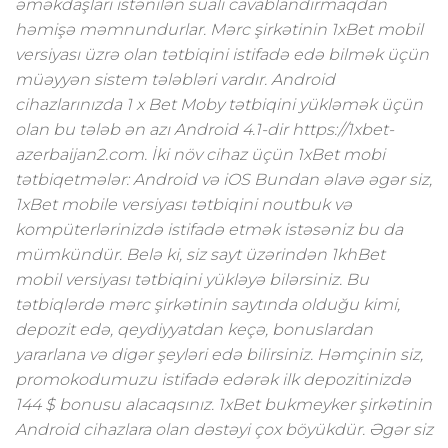
əməkdaşları istənilən sualı cavablandırmaqdan
həmişə məmnundurlar. Mərc şirkətinin 1xBet mobil
versiyası üzrə olan tətbiqini istifadə edə bilmək üçün
müəyyən sistem tələbləri vardır. Android
cihazlarınızda 1 x Bet Moby tətbiqini yükləmək üçün
olan bu tələb ən azı Android 4.1-dir https://1xbet-
azerbaijan2.com. İki növ cihaz üçün 1xBet mobi
tətbiqetmələr: Android və iOS Bundan əlavə əgər siz,
1xBet mobile versiyası tətbiqini noutbuk və
kompüterlərinizdə istifadə etmək istəsəniz bu da
mümkündür. Belə ki, siz sayt üzərindən 1khBet
mobil versiyası tətbiqini yükləyə bilərsiniz. Bu
tətbiqlərdə mərc şirkətinin saytında olduğu kimi,
depozit edə, qeydiyyatdan keçə, bonuslardan
yararlana və digər şeyləri edə bilirsiniz. Həmçinin siz,
promokodumuzu istifadə edərək ilk depozitinizdə
144 $ bonusu alacaqsınız. 1xBet bukmeyker şirkətinin
Android cihazlara olan dəstəyi çox böyükdür. Əgər siz