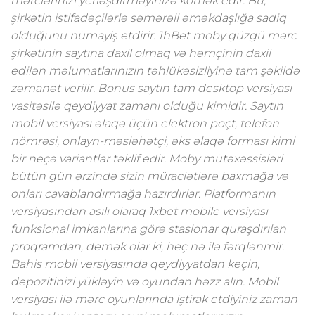
mərclərinizi yerləşdirməyinizə kömək edir. Bu,
şirkətin istifadəçilərlə səmərəli əməkdaşlığa sadiq
olduğunu nümayiş etdirir. 1hBet moby güzgü mərc
şirkətinin saytına daxil olmaq və həmçinin daxil
edilən məlumatlarınızın təhlükəsizliyinə tam şəkildə
zəmanət verilir. Bonus saytın tam desktop versiyası
vasitəsilə qeydiyyat zamanı olduğu kimidir. Saytın
mobil versiyası əlaqə üçün elektron poçt, telefon
nömrəsi, onlayn-məsləhətçi, əks əlaqə forması kimi
bir neçə variantlar təklif edir. Moby mütəxəssisləri
bütün gün ərzində sizin müraciətlərə baxmağa və
onları cavablandırmağa hazırdırlar. Platformanın
versiyasından asılı olaraq 1xbet mobile versiyası
funksional imkanlarına görə stasionar quraşdırılan
proqramdan, demək olar ki, heç nə ilə fərqlənmir.
Bahis mobil versiyasında qeydiyyatdan keçin,
depozitinizi yükləyin və oyundan həzz alın. Mobil
versiyası ilə mərc oyunlarında iştirak etdiyiniz zaman