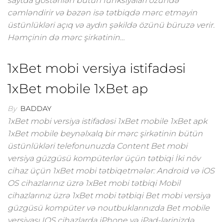
saytda göstərilən bütün funksiyaları özündə
cəmləndirir və bəzən isə tətbiqdə mərc etməyin
üstünlükləri açıq və aydın şəkildə özünü büruzə verir.
Həmçinin də mərc şirkətinin…
1xBet mobi versiya istifadəsi
1xBet mobile 1xBet ap
By
BADDAY
1xBet mobi versiya istifadəsi 1xBet mobile 1xBet apk
1xBet mobile beynəlxalq bir mərc şirkətinin bütün
üstünlükləri telefonunuzda Content Bet mobi
versiya güzgüsü kompüterlər üçün tətbiqi İki növ
cihaz üçün 1xBet mobi tətbiqetmələr: Android və iOS
OS cihazlarınız üzrə 1xBet mobi tətbiqi Mobil
cihazlarınız üzrə 1xBet mobi tətbiqi Bet mobi versiya
güzgüsü kompüter və noutbuklarınızda Bet mobile
versiyası IOS cihazlarda iPhone və iPad-lərinizdə