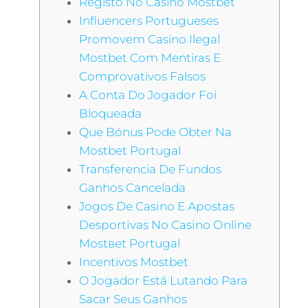
Registo No Casino Mostbet
Influencers Portugueses
Promovem Casino Ilegal
Mostbet Com Mentiras E
Comprovativos Falsos
A Conta Do Jogador Foi
Bloqueada
Que Bónus Pode Obter Na
Mostbet Portugal
Transferencia De Fundos
Ganhos Cancelada
Jоgоs Dе Саsіnо Е Ароstаs
Dеsроrtіvаs Nо Саsіnо Оnlіnе
Mоstвеt Роrtugаl
Incentivos Mostbet
O Jogador Está Lutando Para
Sacar Seus Ganhos