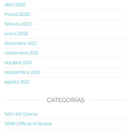
abril 2022
marzo 2022
febrero 2022
enero 2022
diciembre 2021
noviembre 2021
octubre 2021
septiembre 2021
agosto 2021
CATEGORÍAS
1Win AZ Casino
1WIN Official In Russia