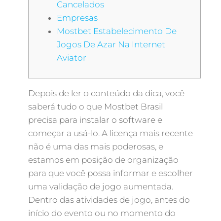
Cancelados
Empresas
Mostbet Estabelecimento De
Jogos De Azar Na Internet
Aviator
Depois de ler o conteúdo da dica, você
saberá tudo o que Mostbet Brasil
precisa para instalar o software e
começar a usá-lo. A licença mais recente
não é uma das mais poderosas, e
estamos em posição de organização
para que você possa informar e escolher
uma validação de jogo aumentada.
Dentro das atividades de jogo, antes do
início do evento ou no momento do