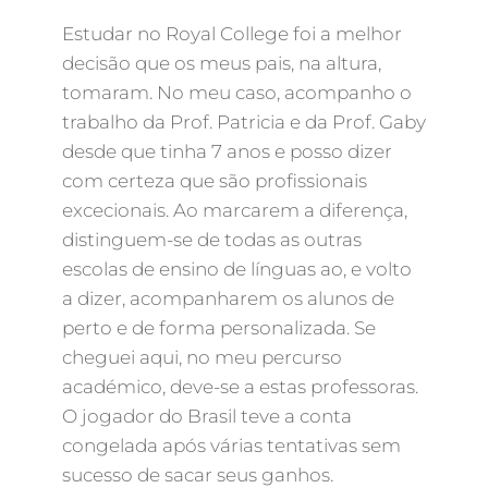
Estudar no Royal College foi a melhor
decisão que os meus pais, na altura,
tomaram. No meu caso, acompanho o
trabalho da Prof. Patricia e da Prof. Gaby
desde que tinha 7 anos e posso dizer
com certeza que são profissionais
excecionais. Ao marcarem a diferença,
distinguem-se de todas as outras
escolas de ensino de línguas ao, e volto
a dizer, acompanharem os alunos de
perto e de forma personalizada. Se
cheguei aqui, no meu percurso
académico, deve-se a estas professoras.
O jogador do Brasil teve a conta
congelada após várias tentativas sem
sucesso de sacar seus ganhos.