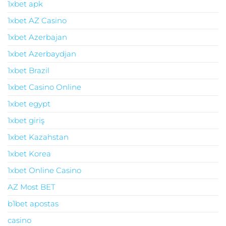
1xbet apk
1xbet AZ Casino
1xbet Azerbajan
1xbet Azerbaydjan
1xbet Brazil
1xbet Casino Online
1xbet egypt
1xbet giriş
1xbet Kazahstan
1xbet Korea
1xbet Online Casino
AZ Most BET
b1bet apostas
casino