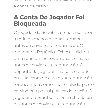
a conta de casino.
A Conta Do Jogador Foi
Bloqueada
O jogador da República Tcheca solicitou
a retirada menos de duas semanas
antes de enviar esta reclamação. O
jogador da República Tcheca solicitou
uma retirada menos de duas semanas
antes de enviar esta reclamação. O
depósito do jogador não foi creditado
em sua conta do cassino. A reclamação
foi encerrada como não resolvida, pois o
cassino não possui política de reação. O
jogador do Brasil solicitou a retirada um
dia antes de enviar esta reclamação.