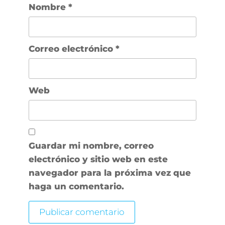
Nombre
*
Correo electrónico
*
Web
Guardar mi nombre, correo
electrónico y sitio web en este
navegador para la próxima vez que
haga un comentario.