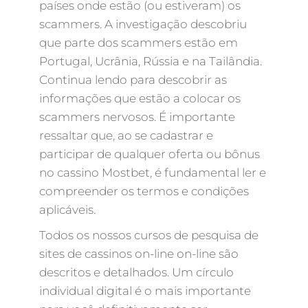
países onde estão (ou estiveram) os
scammers. A investigação descobriu
que parte dos scammers estão em
Portugal, Ucrânia, Rússia e na Tailândia.
Continua lendo para descobrir as
informações que estão a colocar os
scammers nervosos. É importante
ressaltar que, ao se cadastrar e
participar de qualquer oferta ou bônus
no cassino Mostbet, é fundamental ler e
compreender os termos e condições
aplicáveis.
Todos os nossos cursos de pesquisa de
sites de cassinos on-line on-line são
descritos e detalhados. Um círculo
individual digital é o mais importante