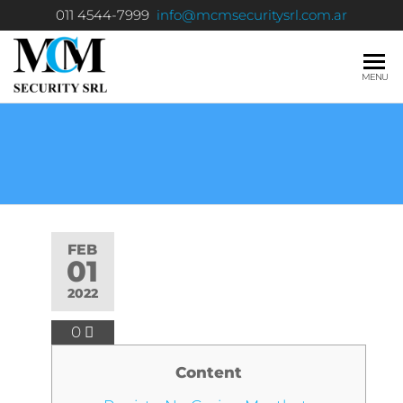
011 4544-7999
info@mcmsecuritysrl.com.ar
MCM
Seguridad
MENU
Privada
SECURITY
S.R.L.
FEB
01
2022
0
Content