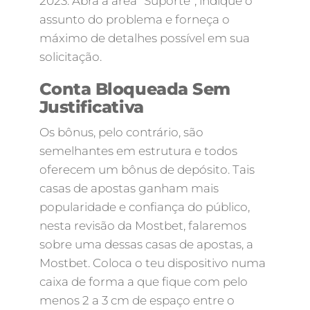
2023. Abra a área “Suporte”, indique o
assunto do problema e forneça o
máximo de detalhes possível em sua
solicitação.
Conta Bloqueada Sem
Justificativa
Os bônus, pelo contrário, são
semelhantes em estrutura e todos
oferecem um bônus de depósito. Tais
casas de apostas ganham mais
popularidade e confiança do público,
nesta revisão da Mostbet, falaremos
sobre uma dessas casas de apostas, a
Mostbet. Coloca o teu dispositivo numa
caixa de forma a que fique com pelo
menos 2 a 3 cm de espaço entre o