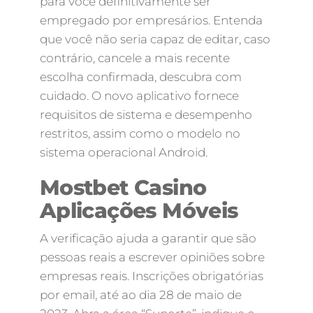
para você definitivamente ser
empregado por empresários. Entenda
que você não seria capaz de editar, caso
contrário, cancele a mais recente
escolha confirmada, descubra com
cuidado. O novo aplicativo fornece
requisitos de sistema e desempenho
restritos, assim como o modelo no
sistema operacional Android.
Mostbet Casino
Aplicações Móveis
A verificação ajuda a garantir que são
pessoas reais a escrever opiniões sobre
empresas reais. Inscrições obrigatórias
por email, até ao dia 28 de maio de