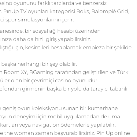
asino oyununu farklı tarzlarda ve benzersiz
r. PınUp TV oyunları kategorisi Boks, Balompié Grid,
i spor simülasyonlarını içerir.
nesinde, bir sosyal ağ hesabı üzerinden
ıza daha da hızlı giriş yapabilirsiniz.
alıştığı için, kesintileri hesaplamak empieza bir şekilde
 başka herhangi bir şey olabilir.
n Room XY, BGaming tarafından geliştirilen ve Türk
ler olan bir çevrimiçi casino oyunudur.
elefondan girmenin başka bir yolu da tarayıcı tabanlı
 ve geniş oyun koleksiyonu sunan bir kumarhane
 bir oyun deneyimi için mobil uygulamadan de uma
 kartları veya navigation ödemelerle yapılabilir.
ine the woman zaman başvurabilirsiniz. Pin Up online