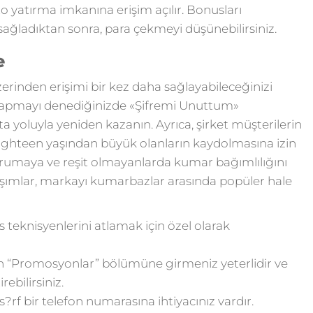
to yatırma imkanına erişim açılır. Bonusları
ağladıktan sonra, para çekmeyi düşünebilirsiniz.
e
zerinden erişimi bir kez daha sağlayabileceğinizi
yapmayı denediğinizde «Şifremi Unuttum»
ta yoluyla yeniden kazanın. Ayrıca, şirket müşterilerin
 eighteen yaşından büyük olanların kaydolmasına izin
 korumaya ve reşit olmayanlarda kumar bağımlılığını
aşımlar, markayı kumarbazlar arasında popüler hale
teknisyenlerini atlamak için özel olarak
n “Promosyonlar” bölümüne girmeniz yeterlidir ve
ebilirsiniz.
rf bir telefon numarasına ihtiyacınız vardır.