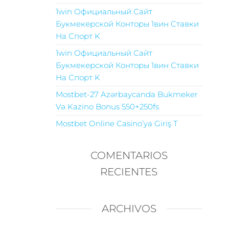
1win Официальный Сайт
Букмекерской Конторы 1вин Ставки
На Спорт K
1win Официальный Сайт
Букмекерской Конторы 1вин Ставки
На Спорт K
Mostbet-27 Azərbaycanda Bukmeker
Və Kazino Bonus 550+250fs
Mostbet Online Casino’ya Giriş T
COMENTARIOS
RECIENTES
ARCHIVOS