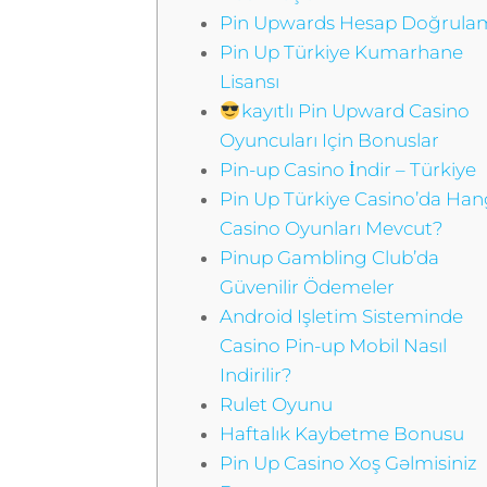
Pin Upwards Hesap Doğrula
Pin Up Türkiye Kumarhane
Lisansı
kayıtlı Pin Upward Casino
Oyuncuları Için Bonuslar
Pin-up Casino İndir – Türkiye
Pin Up Türkiye Casino’da Han
Casino Oyunları Mevcut?
Pinup Gambling Club’da
Güvenilir Ödemeler
Android Işletim Sisteminde
Casino Pin-up Mobil Nasıl
Indirilir?
Rulet Oyunu
Haftalık Kaybetme Bonusu
Pin Up Casino Xoş Gəlmisiniz