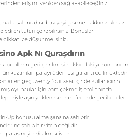
üzerinden erişimi yeniden sağlayabileceğinizi
 ana hesabınızdaki bakiyeyi çekme hakkınız olmaz.
 edilen tutarı çekebilirsiniz. Bonusları
 dikkatlice düşünmelisiniz.
ino Apk Nı Quraşdırın
 ödüllerin geri çekilmesi hakkındaki yorumlarının
n kazanılan parayı ödemesi garanti edilmektedir.
nlar en geç twenty four saat içinde kullanıcının
lanmış oyuncular için para çekme işlemi anında
lepleriyle aşırı yüklenirse transferlerde gecikmeler
in-Up bonusu alma şansına sahiptir.
erine sahip bir vitrin değildir.
n parasını şimdi almak ister.