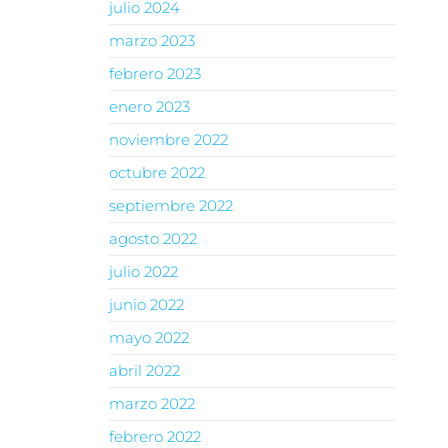
julio 2024
marzo 2023
febrero 2023
enero 2023
noviembre 2022
octubre 2022
septiembre 2022
agosto 2022
julio 2022
junio 2022
mayo 2022
abril 2022
marzo 2022
febrero 2022