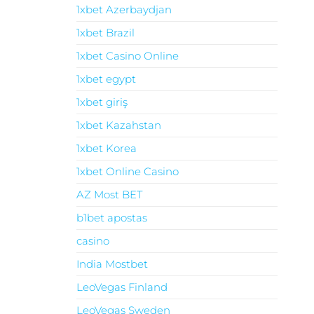
1xbet Azerbaydjan
1xbet Brazil
1xbet Casino Online
1xbet egypt
1xbet giriş
1xbet Kazahstan
1xbet Korea
1xbet Online Casino
AZ Most BET
b1bet apostas
casino
India Mostbet
LeoVegas Finland
LeoVegas Sweden