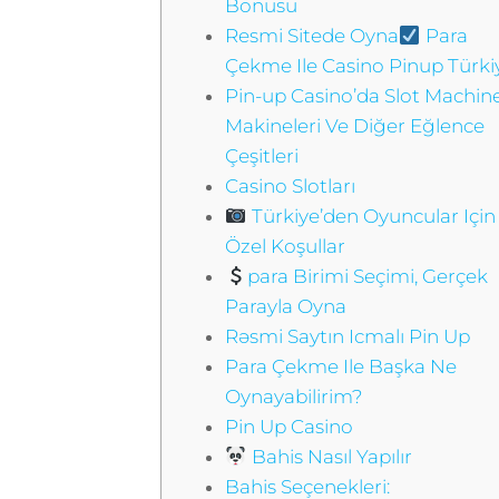
Bonusu
Resmi Sitede Oyna
Para
Çekme Ile Casino Pinup Türki
Pin-up Casino’da Slot Machin
Makineleri Ve Diğer Eğlence
Çeşitleri
Casino Slotları
Türkiye’den Oyuncular Için
Özel Koşullar
para Birimi Seçimi, Gerçek
Parayla Oyna
Rəsmi Saytın Icmalı Pin Up
Para Çekme Ile Başka Ne
Oynayabilirim?
Pin Up Casino
Bahis Nasıl Yapılır
Bahis Seçenekleri: