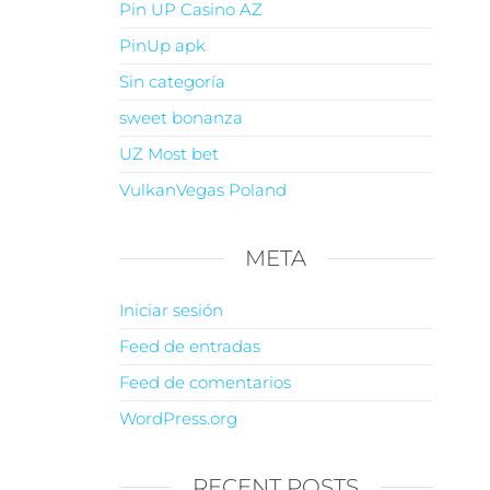
Pin UP Casino AZ
PinUp apk
Sin categoría
sweet bonanza
UZ Most bet
VulkanVegas Poland
META
Iniciar sesión
Feed de entradas
Feed de comentarios
WordPress.org
RECENT POSTS