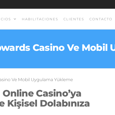
ICIOS
HABILITACIONES
CLIENTES
CONTACTO
Upwards Casino Ve Mobil
Casino Ve Mobil Uygulama Yükleme
 Online Casino’ya
 Kişisel Dolabınıza