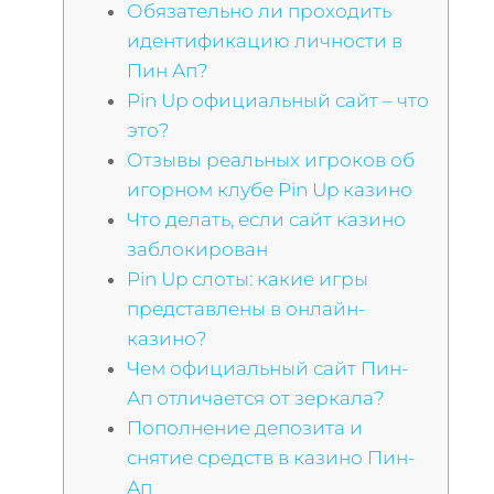
Обязательно ли проходить
идентификацию личности в
Пин Ап?
Pin Up официальный сайт – что
это?
Отзывы реальных игроков об
игорном клубе Pin Up казино
Что делать, если сайт казино
заблокирован
Pin Up слоты: какие игры
представлены в онлайн-
казино?
Чем официальный сайт Пин-
Ап отличается от зеркала?
Пополнение депозита и
снятие средств в казино Пин-
Ап