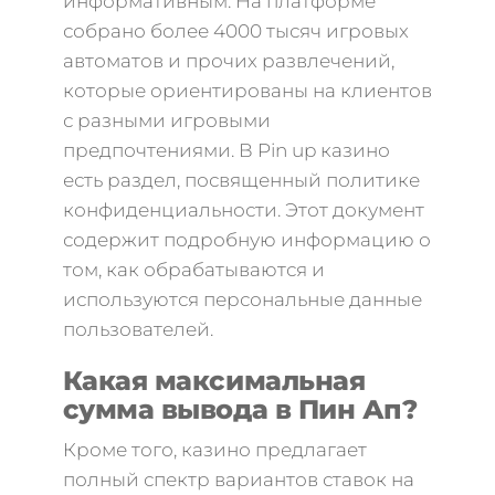
информативным. На платформе
собрано более 4000 тысяч игровых
автоматов и прочих развлечений,
которые ориентированы на клиентов
с разными игровыми
предпочтениями. В Pin up казино
есть раздел, посвященный политике
конфиденциальности. Этот документ
содержит подробную информацию о
том, как обрабатываются и
используются персональные данные
пользователей.
Какая максимальная
сумма вывода в Пин Ап?
Кроме того, казино предлагает
полный спектр вариантов ставок на