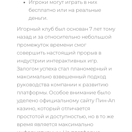
Игроки могут играть в них
бесплатно или на реальные
деньги.
Игорный клуб был основан 7 лет тому
назад и за относительно небольшой
промежуток времени смог
совершить настоящий прорыв в
индустрии интерактивных игр.
Залогом успеха стал планомерный и
максимально взвешенный подход
руководства компании к развитию
платформы. Особое внимание было
уделено официальному сайту Пин-Ап
казино, который отличается
простотой и доступностью, но в то же
время является максимально