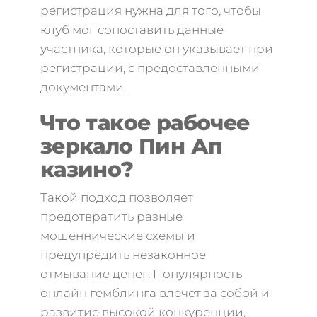
регистрация нужна для того, чтобы
клуб мог сопоставить данные
участника, которые он указывает при
регистрации, с предоставленными
документами.
Что такое рабочее
зеркало Пин Ап
казино?
Такой подход позволяет
предотвратить разные
мошеннические схемы и
предупредить незаконное
отмывание денег. Популярность
онлайн гемблинга влечет за собой и
развитие высокой конкуренции,