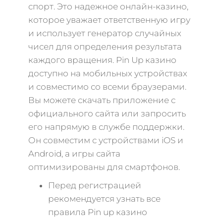
спорт. Это надежное онлайн-казино,
которое уважает ответственную игру
и использует генератор случайных
чисел для определения результата
каждого вращения. Pin Up казино
доступно на мобильных устройствах
и совместимо со всеми браузерами.
Вы можете скачать приложение с
официального сайта или запросить
его напрямую в службе поддержки.
Он совместим с устройствами iOS и
Android, а игры сайта
оптимизированы для смартфонов.
Перед регистрацией
рекомендуется узнать все
правила Pin up казино