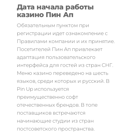
Дата начала работы
казино Пин Ап
Обязательным пунктом при
регистрации идет ознакомление с
Правилами компании и их принятие.
Посетителей Пин Ап привлекает
адаптация пользовательского
интерфейса для гостей из стран СНГ.
Меню казино переведено на шесть
языков, среди которых и русский. В
Pin Up используется
преимущественно софт
отечественных брендов. В топе
поставщиков встречаются
начинающие студии из стран
постсоветского пространства.