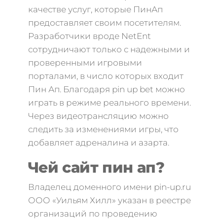
качестве услуг, которые ПинАп
предоставляет cвоим посетителям.
Разработчики вроде NetEnt
сотрудничают только с надежными и
проверенными игровыми
порталами, в число которых входит
Пин Ап. Благодаря pin up bet можно
играть в режиме реального времени.
Через видеотрансляцию можно
следить за изменениями игры, что
добавляет адреналина и азарта.
Чей сайт пин ап?
Владелец доменного имени pin-up.ru
ООО «Уильям Хилл» указан в реестре
организаций по проведению