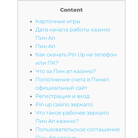
Content
Карточные игры
Дата начала работы казино
Пин Ап
Пин Ап
Как скачать Pin Up на телефон
или ПК?
Что за Пин ап казино?
Пополнение счета в Пинап
официальный сайт
Регистрация и вход
Pin up casino зеркало
Что такое рабочее зеркало
Пин Ап казино?
Пользовательское соглашение
Пин-Ап казино