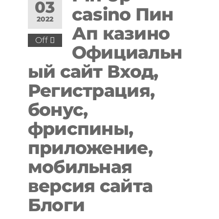
03
casino Пин
2022
Ап казино
Off
Официальн
ый сайт Вход,
Регистрация,
бонус,
фриспины,
приложение,
мобильная
версия сайта
Блоги