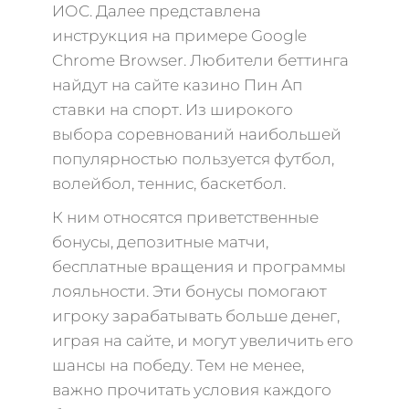
ИОС. Далее представлена
инструкция на примере Google
Chrome Browser. Любители беттинга
найдут на сайте казино Пин Ап
ставки на спорт. Из широкого
выбора соревнований наибольшей
популярностью пользуется футбол,
волейбол, теннис, баскетбол.
К ним относятся приветственные
бонусы, депозитные матчи,
бесплатные вращения и программы
лояльности. Эти бонусы помогают
игроку зарабатывать больше денег,
играя на сайте, и могут увеличить его
шансы на победу. Тем не менее,
важно прочитать условия каждого