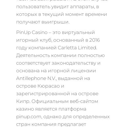
пользователь увидит аппараты, в
которых в текущий момент времени
получают выигрыши.
PinUp Casino – это виртуальный
игорный клуб, основанный в 2016
году компанией Carletta Limited.
Деятельность компании полностью
соответствует законодательству и
основана на игорной лицензии
Antillephone N.V., выданной на
острове Кюрасао и
зарегистрированной на острове
Кипр. Официальным веб-сайтом
казино является платформа
pinup.com, однако для определенных
стран компания предлагает