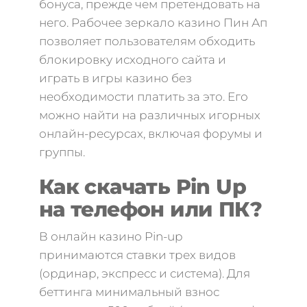
бонуса, прежде чем претендовать на
него. Рабочее зеркало казино Пин Ап
позволяет пользователям обходить
блокировку исходного сайта и
играть в игры казино без
необходимости платить за это. Его
можно найти на различных игорных
онлайн-ресурсах, включая форумы и
группы.
Как скачать Pin Up
на телефон или ПК?
В онлайн казино Pin-up
принимаются ставки трех видов
(ординар, экспресс и система). Для
беттинга минимальный взнос