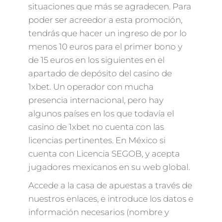
situaciones que más se agradecen. Para
poder ser acreedor a esta promoción,
tendrás que hacer un ingreso de por lo
menos 10 euros para el primer bono y
de 15 euros en los siguientes en el
apartado de depósito del casino de
1xbet. Un operador con mucha
presencia internacional, pero hay
algunos países en los que todavía el
casino de 1xbet no cuenta con las
licencias pertinentes. En México si
cuenta con Licencia SEGOB, y acepta
jugadores mexicanos en su web global.
Accede a la casa de apuestas a través de
nuestros enlaces, e introduce los datos e
información necesarios (nombre y