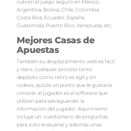
cubren el juego seguro en México,
Argentina, Bolivia, Chile, Colombia,
Costa Rica, Ecuador, España,
Guatemala, Puerto Rico, Venezuela, etc.
Mejores Casas de
Apuestas
También su desplazamiento web es fácil
y claro, cualquier proceso tanto
depósito como retiro es ágil y sin
rodeos, quizás un punto que le gustaría
conocer al jugador es el software que
utilizan para salvaguardar la
información del jugador. Aquí mismo
incluye un cuestionario de preguntas
para auto evaluarse y además unas