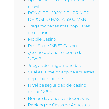
móvil
BONO DEL 100% DEL PRIMER
DEPÓSITO HASTA 3500 MXN!
Tragamonedas más populares
en el casino
Mobile Casino
Reseña de 1XBET Casino
¿Cómo obtener el bono de
1xBet?
Juegos de Tragamonedas
Cual es la mejor app de apuestas
deportivas online?
Nivel de seguridad del casino
online 1XBet
Bonos de apuestas deportivas
Ranking de Casas de Apuestas