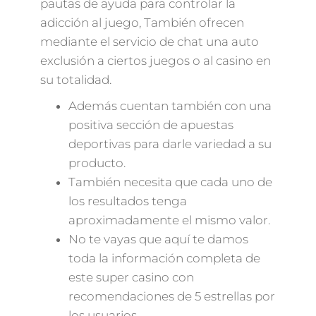
pautas de ayuda para controlar la
adicción al juego, También ofrecen
mediante el servicio de chat una auto
exclusión a ciertos juegos o al casino en
su totalidad.
Además cuentan también con una
positiva sección de apuestas
deportivas para darle variedad a su
producto.
También necesita que cada uno de
los resultados tenga
aproximadamente el mismo valor.
No te vayas que aquí te damos
toda la información completa de
este super casino con
recomendaciones de 5 estrellas por
los usuarios.