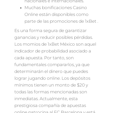
nacionales e internacionales.
Muchas bonificaciones Casino
Online están disponibles como
parte de las promociones de 1xBet .
Es una forma segura de garantizar
ganancias y reducir posibles pérdidas.
Los momios de 1xBet México son aquel
indicador de probabilidad asociado a
cada apuesta. Por tanto, son
fundamentales compararlos, ya que
determinarán el dinero que puedes
lograr jugando online. Los depósitos
mínimos tienen un monto de $20 y
todas las formas mencionadas son
inmediatas. Actualmente, esta
prestigiosa compañía de apuestas
online patrocina al FC Barcelona y está