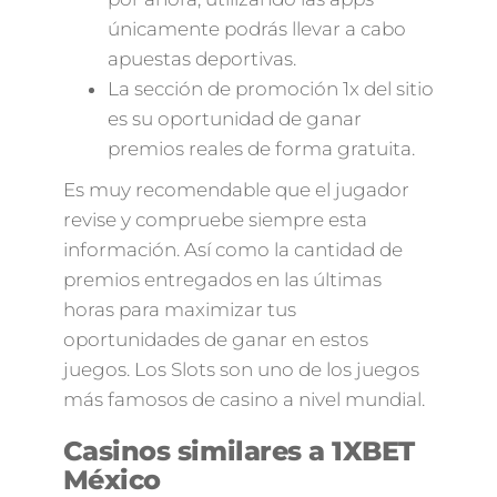
únicamente podrás llevar a cabo
apuestas deportivas.
La sección de promoción 1x del sitio
es su oportunidad de ganar
premios reales de forma gratuita.
Es muy recomendable que el jugador
revise y compruebe siempre esta
información. Así como la cantidad de
premios entregados en las últimas
horas para maximizar tus
oportunidades de ganar en estos
juegos. Los Slots son uno de los juegos
más famosos de casino a nivel mundial.
Casinos similares a 1XBET
México