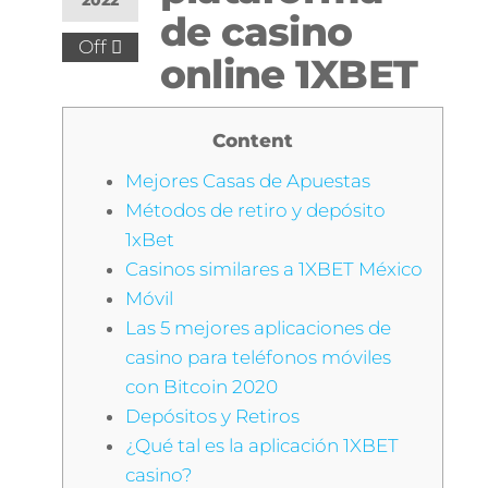
2022
de casino
Off
online 1XBET
Content
Mejores Casas de Apuestas
Métodos de retiro y depósito
1xBet
Casinos similares a 1XBET México
Móvil
Las 5 mejores aplicaciones de
casino para teléfonos móviles
con Bitcoin 2020
Depósitos y Retiros
¿Qué tal es la aplicación 1XBET
casino?