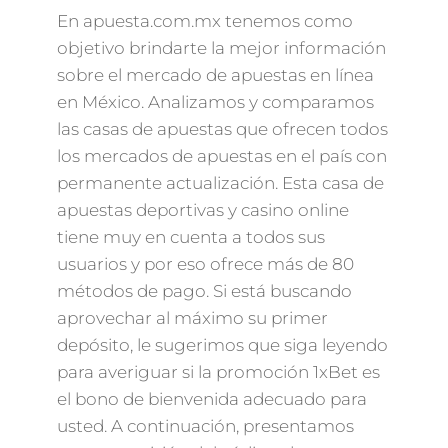
En apuesta.com.mx tenemos como
objetivo brindarte la mejor información
sobre el mercado de apuestas en línea
en México. Analizamos y comparamos
las casas de apuestas que ofrecen todos
los mercados de apuestas en el país con
permanente actualización. Esta casa de
apuestas deportivas y casino online
tiene muy en cuenta a todos sus
usuarios y por eso ofrece más de 80
métodos de pago. Si está buscando
aprovechar al máximo su primer
depósito, le sugerimos que siga leyendo
para averiguar si la promoción 1xBet es
el bono de bienvenida adecuado para
usted. A continuación, presentamos