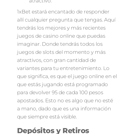
atractivo.
1xBet estará encantado de responder
allí cualquier pregunta que tengas. Aquí
tendrás los mejores y más recientes
juegos de casino online que puedas
imaginar. Donde tendrás todos los
juegos de slots del momento y más
atractivos, con gran cantidad de
variantes para tu entretenimiento. Lo
que significa, es que el juego online en el
que estás jugando está programado
para devolver 95 de cada 100 pesos
apostados. Esto no es algo que no esté
a mano, dado que es una información
que siempre está visible.
Depósitos y Retiros