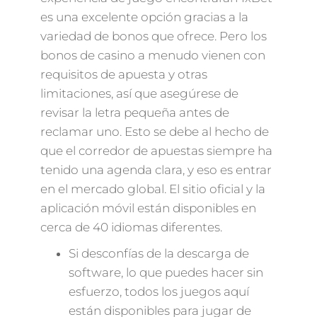
es una excelente opción gracias a la
variedad de bonos que ofrece. Pero los
bonos de casino a menudo vienen con
requisitos de apuesta y otras
limitaciones, así que asegúrese de
revisar la letra pequeña antes de
reclamar uno. Esto se debe al hecho de
que el corredor de apuestas siempre ha
tenido una agenda clara, y eso es entrar
en el mercado global. El sitio oficial y la
aplicación móvil están disponibles en
cerca de 40 idiomas diferentes.
Si desconfías de la descarga de
software, lo que puedes hacer sin
esfuerzo, todos los juegos aquí
están disponibles para jugar de