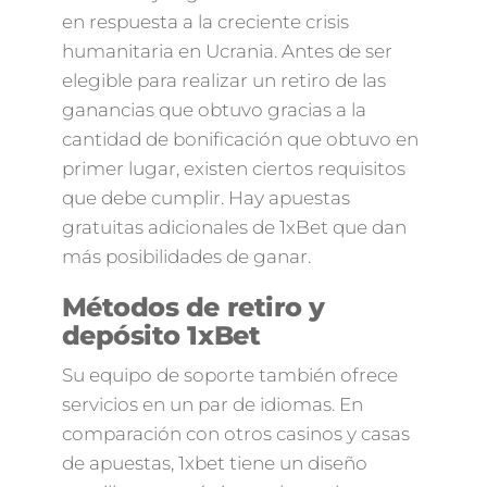
en respuesta a la creciente crisis
humanitaria en Ucrania. Antes de ser
elegible para realizar un retiro de las
ganancias que obtuvo gracias a la
cantidad de bonificación que obtuvo en
primer lugar, existen ciertos requisitos
que debe cumplir. Hay apuestas
gratuitas adicionales de 1xBet que dan
más posibilidades de ganar.
Métodos de retiro y
depósito 1xBet
Su equipo de soporte también ofrece
servicios en un par de idiomas. En
comparación con otros casinos y casas
de apuestas, 1xbet tiene un diseño