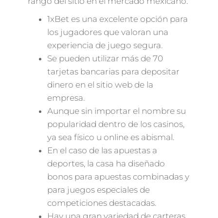
rango del sitio en el mercado mexicano.
1xBet es una excelente opción para
los jugadores que valoran una
experiencia de juego segura.
Se pueden utilizar más de 70
tarjetas bancarias para depositar
dinero en el sitio web de la
empresa.
Aunque sin importar el nombre su
popularidad dentro de los casinos,
ya sea físico u online es abismal.
En el caso de las apuestas a
deportes, la casa ha diseñado
bonos para apuestas combinadas y
para juegos especiales de
competiciones destacadas.
Hay una gran variedad de carteras