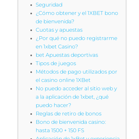
Seguridad
¿Cómo obtener y el 1XBET bono
de bienvenida?
Cuotas y apuestas
¿Por qué no puedo registrarme
en 1xbet Casino?
bet Apuestas deportivas
Tipos de juegos
Métodos de pago utilizados por
el casino online 1XBet
No puedo acceder al sitio web y
a la aplicación de 1xbet, ¿qué
puedo hacer?
Reglas de retiro de bonos
Bono de bienvenida casino:
hasta 1500 + 150 FS
Aplicación de 1xBet y experiencia