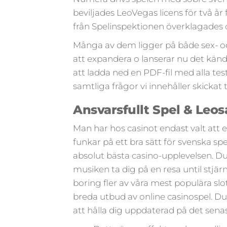
beviljades LeoVegas licens för två år
från Spelinspektionen överklagades o
Många av dem ligger på både sex- o
att expandera o lanserar nu det känd
att ladda ned en PDF-fil med alla tes
samtliga frågor vi innehåller skickat ti
Ansvarsfullt Spel & Leos
Man har hos casinot endast valt att 
funkar på ett bra sätt för svenska spe
absolut bästa casino-upplevelsen. Du
musiken ta dig på en resa until stjä
boring fler av våra mest populära sl
breda utbud av online casinospel. Du
att hålla dig uppdaterad på det senas