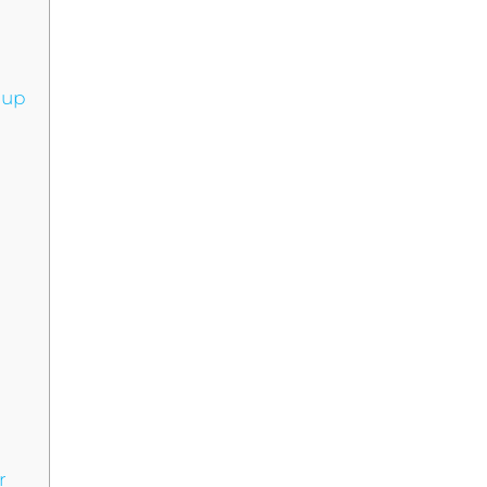
oup
r