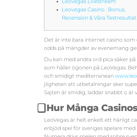
Leovegas Livestream
Leovegas Casino : Bonus,
Recension & Våra Testresultat
Det är inte bara internet casino som
odds på mängder av evenemang geno
Du kan med andra ord pica säker på f
som håller ögonen på LeoVegas. Beh
och smidigt mediterranean
www.leo
jligheten att utbetalningar sker sup
Sajten är smidig, laddar snabbt o är 
⃣ Hur Många Casino
LeoVegas är helt enkelt ett härligt c
erbjöd spel för sveriges spelare med s
Numera drivs spelen med sobre svens