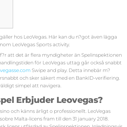
 gäller hos LeoVegas. Här kan du n?got även lägga
m LeoVegas Sports activity.
?r att det är flera myndigheter än Spelinspektionen
andlingstiden för LeoVegas uttag går också snabbt
vegasse.com
Swipe and play. Detta innebär m?
ersnabbt och sker säkert med en BankID-verifiering.
väldigt simpel att navigera.
spel Erbjuder Leovegas?
asino och känns ärligt o professionellt. LeoVegas
obre Malta-licens fram till den 31 january 2018.
k licens utfärdad av Spelinspektionen. Inledningsvis