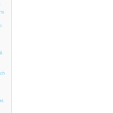
r
ns
o
Så
Och
as