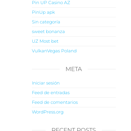
Pin UP Casino AZ
PinUp apk
Sin categoría
sweet bonanza
UZ Most bet
VulkanVegas Poland
META
Iniciar sesión
Feed de entradas
Feed de comentarios
WordPress.org
RECENT POSTS