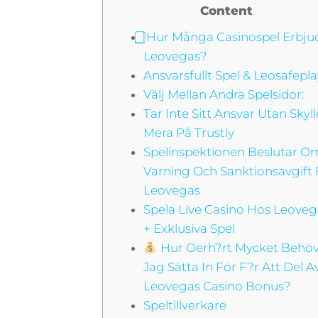
Content
⃣ Hur Många Casinospel Erbju
Leovegas?
Ansvarsfullt Spel & Leosafepl
Välj Mellan Andra Spelsidor:
Tar Inte Sitt Ansvar Utan Skyll
Mera På Trustly
Spelinspektionen Beslutar O
Varning Och Sanktionsavgift 
Leovegas
Spela Live Casino Hos Leoveg
+ Exklusiva Spel
Hur Oerh?rt Mycket Behöv
Jag Sätta In För F?r Att Del A
Leovegas Casino Bonus?
Speltillverkare