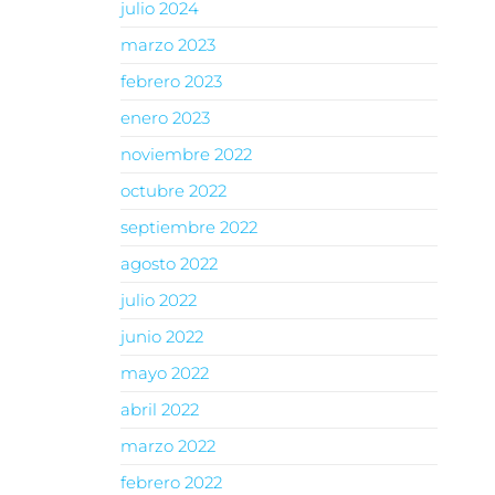
julio 2024
marzo 2023
febrero 2023
enero 2023
noviembre 2022
octubre 2022
septiembre 2022
agosto 2022
julio 2022
junio 2022
mayo 2022
abril 2022
marzo 2022
febrero 2022