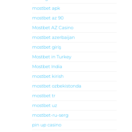
mostbet apk
mostbet az 90
Mostbet AZ Casino
mostbet azerbaijan
mostbet giriş
Mostbet in Turkey
Mostbet India
mostbet kirish
mostbet ozbekistonda
mostbet tr
mostbet uz
mostbet-ru-serg
pin up casino