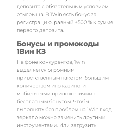
депозита с обязательным условием
отыгрыша. В 1Win есть бонус за
регистрацию, равный +500 % к сумме
первого депозита.
Бонусы и промокоды
1Вин КЗ
На фоне конкурентов, 1win
выделяется огромным
приветственным пакетом, большим
количеством игр казино, и
мобильными приложениями с
бесплатным бонусом. Чтобы
выполнять без проблем на 1Win вход
зеркало можно заменить другими
инструментами. Или загрузить