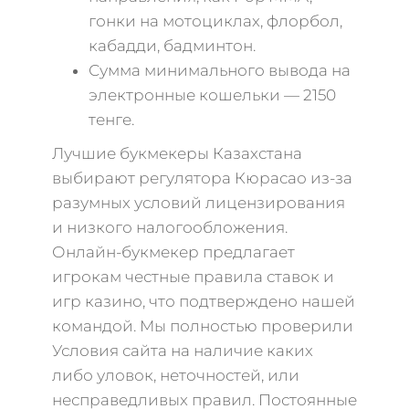
гонки на мотоциклах, флорбол,
кабадди, бадминтон.
Сумма минимального вывода на
электронные кошельки — 2150
тенге.
Лучшие букмекеры Казахстана
выбирают регулятора Кюрасао из-за
разумных условий лицензирования
и низкого налогообложения.
Онлайн-букмекер предлагает
игрокам честные правила ставок и
игр казино, что подтверждено нашей
командой. Мы полностью проверили
Условия сайта на наличие каких
либо уловок, неточностей, или
несправедливых правил. Постоянные