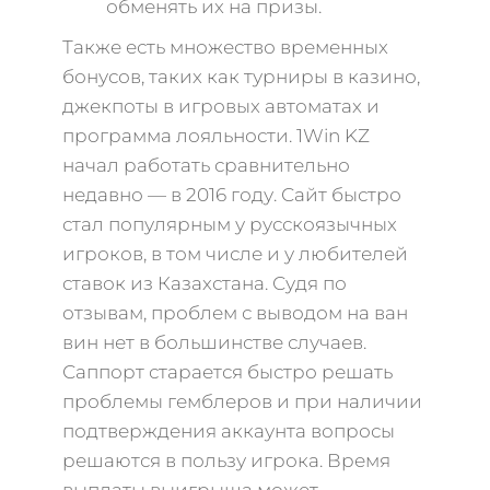
обменять их на призы.
Также есть множество временных
бонусов, таких как турниры в казино,
джекпоты в игровых автоматах и
программа лояльности. 1Win KZ
начал работать сравнительно
недавно — в 2016 году. Сайт быстро
стал популярным у русскоязычных
игроков, в том числе и у любителей
ставок из Казахстана. Судя по
отзывам, проблем с выводом на ван
вин нет в большинстве случаев.
Саппорт старается быстро решать
проблемы гемблеров и при наличии
подтверждения аккаунта вопросы
решаются в пользу игрока. Время