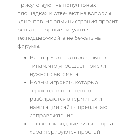
присутствуют на популярных
площадках и отвечают на вопросы
клиентов. Но администрация просит
решать спорные ситуации с
техподдержкой, а не бежать на
форумы.
Все игры отсортированы по
типам, что упрощает поиски
нужного автомата.
Новым игрокам, которые
теряются и пока плохо
разбираются в терминах и
навигации сайты предлагают
сопровождение.
Также командные виды спорта
характеризуются простой