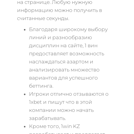
на странице. Любую нужную
информацию можно получить в
считанные секунды.
Благодаря широкому выбору
линий и разнообразию
дисциплин на сайте, 1 вин
предоставляет возможность
наслаждаться азартом и
анализировать множество
вариантов для успешного
беттинга.
Игроки отлично отзываются о
1xbet и пишут что в этой
компании можно начать
зарабатывать.
Кроме того, 1win KZ