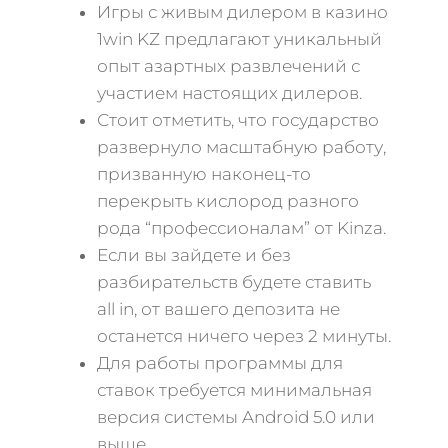
Игры с живым дилером в казино
1win KZ предлагают уникальный
опыт азартных развлечений с
участием настоящих дилеров.
Стоит отметить, что государство
развернуло масштабную работу,
призванную наконец-то
перекрыть кислород разного
рода “профессионалам” от Kinza.
Если вы зайдете и без
разбирательств будете ставить
all in, от вашего депозита не
останется ничего через 2 минуты.
Для работы программы для
ставок требуется минимальная
версия системы Android 5.0 или
выше.