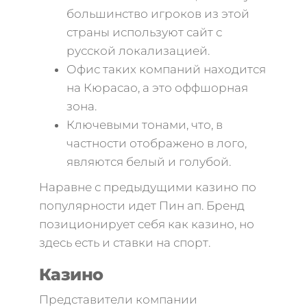
большинство игроков из этой
страны используют сайт с
русской локализацией.
Офис таких компаний находится
на Кюрасао, а это оффшорная
зона.
Ключевыми тонами, что, в
частности отображено в лого,
являются белый и голубой.
Наравне с предыдущими казино по
популярности идет Пин ап. Бренд
позиционирует себя как казино, но
здесь есть и ставки на спорт.
Казино
Представители компании