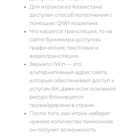
Для игроков из Казахстана
доступен способ пополнения с
помощью QIWI кошелька.
Что касается трансляций, то на
сайте букмекера доступны
графические, текстовые и
видеотрансляции.
Зеркало 1Win — это
альтернативный адрес сайта,
который обеспечивает доступ к
услугам БК, даже если основной
ресурс блокируется
провайдерами в стране.
После того, как игрок наберет
нужное количество пинкоинов
он получит возможность