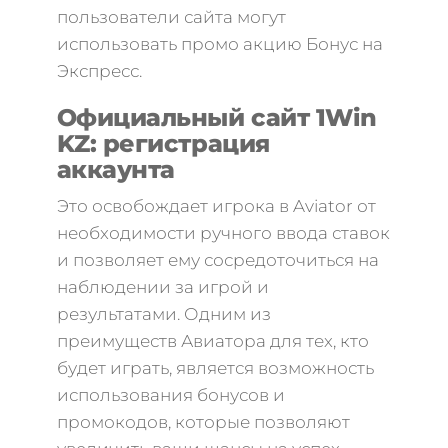
пользователи сайта могут
использовать промо акцию Бонус на
Экспресс.
Официальный сайт 1Win
KZ: регистрация
аккаунта
Это освобождает игрока в Aviator от
необходимости ручного ввода ставок
и позволяет ему сосредоточиться на
наблюдении за игрой и
результатами. Одним из
преимуществ Авиатора для тех, кто
будет играть, является возможность
использования бонусов и
промокодов, которые позволяют