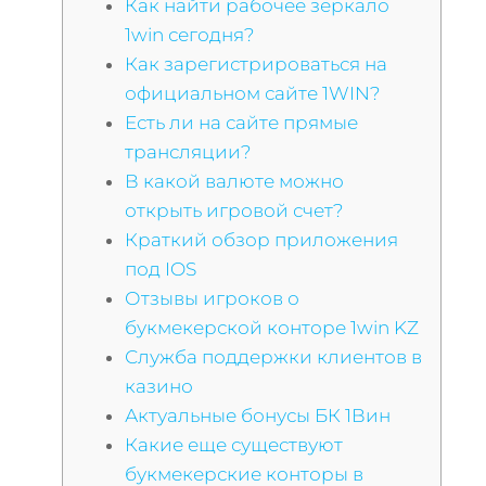
Как найти рабочее зеркало
1win сегодня?
Как зарегистрироваться на
официальном сайте 1WIN?
Есть ли на сайте прямые
трансляции?
В какой валюте можно
открыть игровой счет?
Краткий обзор приложения
под IOS
Отзывы игроков о
букмекерской конторе 1win KZ
Служба поддержки клиентов в
казино
Актуальные бонусы БК 1Вин
Какие еще существуют
букмекерские конторы в