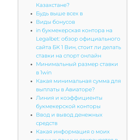
Казахстане?
Будь выше всех в
Виды бонусов
in букмекерская контора на
Legalbet: обзор официального
сайта БК 1 Вин, стоит ли делать
ставки на спорт онлайн
Минимальный размер ставки
в 1win
Какая минимальная сумма для
выплаты в Авиаторе?
Линия и коэффициенты
букмекерской конторы
Ввод и вывод денежных
средств
Какая информация о моих