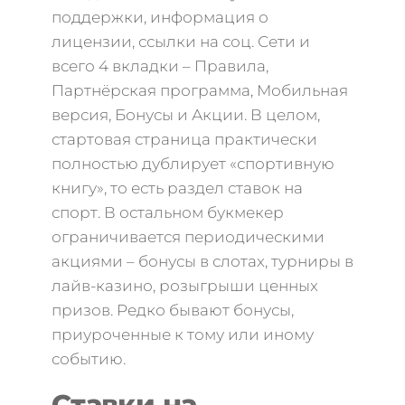
поддержки, информация о
лицензии, ссылки на соц. Сети и
всего 4 вкладки – Правила,
Партнёрская программа, Мобильная
версия, Бонусы и Акции. В целом,
стартовая страница практически
полностью дублирует «спортивную
книгу», то есть раздел ставок на
спорт. В остальном букмекер
ограничивается периодическими
акциями – бонусы в слотах, турниры в
лайв-казино, розыгрыши ценных
призов. Редко бывают бонусы,
приуроченные к тому или иному
событию.
Ставки на