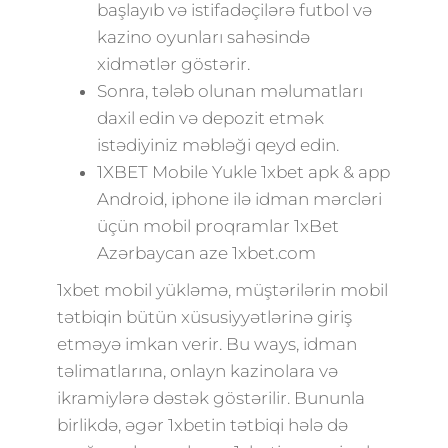
başlayıb və istifadəçilərə futbol və
kazino oyunları sahəsində
xidmətlər göstərir.
Sonra, tələb olunan məlumatları
daxil edin və depozit etmək
istədiyiniz məbləği qeyd edin.
1XBET Mobile Yukle 1xbet apk & app
Android, iphone ilə idman mərcləri
üçün mobil proqramlar 1xBet
Azərbaycan aze 1xbet.com
1xbet mobil yükləmə, müştərilərin mobil
tətbiqin bütün xüsusiyyətlərinə giriş
etməyə imkan verir. Bu ways, idman
təlimatlarına, onlayn kazinolara və
ikramiylərə dəstək göstərilir. Bununla
birlikdə, əgər 1xbetin tətbiqi hələ də