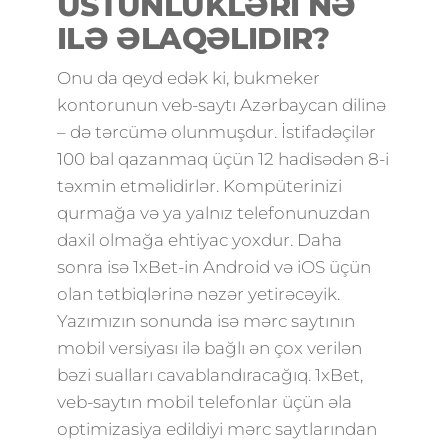
ÜSTÜNLÜKLƏRI NƏ
ILƏ ƏLAQƏLIDIR?
Onu da qeyd edək ki, bukmeker
kontorunun veb-saytı Azərbaycan dilinə
– də tərcümə olunmuşdur. İstifadəçilər
100 bal qazanmaq üçün 12 hadisədən 8-i
təxmin etməlidirlər. Kompüterinizi
qurmağa və ya yalnız telefonunuzdan
daxil olmağa ehtiyac yoxdur. Daha
sonra isə 1xBet-in Android və iOS üçün
olan tətbiqlərinə nəzər yetirəcəyik.
Yazımızın sonunda isə mərc saytının
mobil versiyası ilə bağlı ən çox verilən
bəzi sualları cavablandıracağıq. 1xBet,
veb-saytın mobil telefonlar üçün əla
optimizasiya edildiyi mərc saytlarından