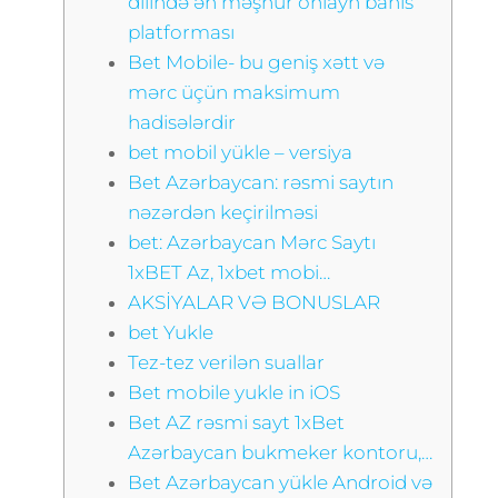
dilində ən məşhur onlayn bahis
platforması
Bet Mobile- bu geniş xətt və
mərc üçün maksimum
hadisələrdir
bet mobil yükle – versiya
Bet Azərbaycan: rəsmi saytın
nəzərdən keçirilməsi
bet: Azərbaycan Mərc Saytı
1xBET Az, 1xbet mobi…
AKSİYALAR VƏ BONUSLAR
bet Yukle
Tez-tez verilən suallar
Bet mobile yukle in iOS
Bet AZ rəsmi sayt 1xBet
Azərbaycan bukmeker kontoru,…
Bet Azərbaycan yükle Android və