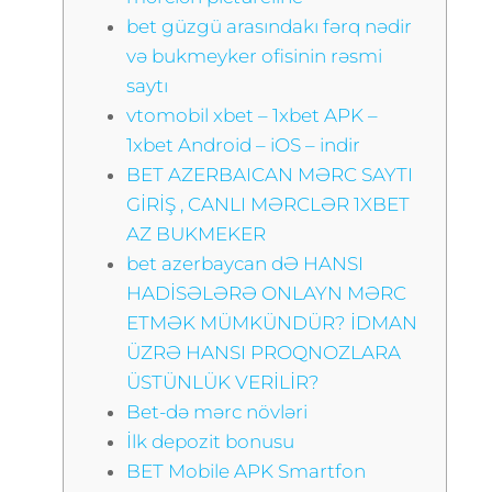
bet güzgü arasındakı fərq nədir
və bukmeyker ofisinin rəsmi
saytı
vtomobil xbet – 1xbet APK –
1xbet Android – iOS – indir
BET AZERBAICAN MƏRC SAYTI
GİRİŞ , CANLI MƏRCLƏR 1XBET
AZ BUKMEKER
bet azerbaycan dƏ HANSI
HADİSƏLƏRƏ ONLAYN MƏRC
ETMƏK MÜMKÜNDÜR? İDMAN
ÜZRƏ HANSI PROQNOZLARA
ÜSTÜNLÜK VERİLİR?
Bet-də mərc növləri
İlk depozit bonusu
BET Mobile APK Smartfon