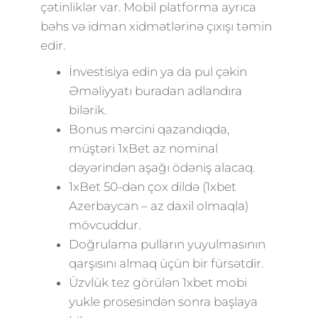
çətinliklər var. Mobil platforma ayrıca
bəhs və idman xidmətlərinə çıxışı təmin
edir.
İnvestisiya edin ya da pul çəkin
Əməliyyatı buradan adlandıra
bilərik.
Bonus mərcini qazandıqda,
müştəri 1xBet az nominal
dəyərindən aşağı ödəniş alacaq.
1xBet 50-dən çox dildə (1xbet
Azerbaycan – az daxil olmaqla)
mövcuddur.
Doğrulama pulların yuyulmasının
qarşısını almaq üçün bir fürsətdir.
Üzvlük tez görülən 1xbet mobi
yukle prosesindən sonra başlaya