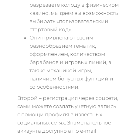
разрезаете колоду в физическом
казино, мы даем вы возможность
выбирать «пользовательский
стартовый код».
Они привлекают своим
разнообразием тематик,
оформлением, количеством
барабанов и игровых линий, а
также механикой игры,
наличием бонусных функций и
со особенностями.
Второй – регистрация через соцсети,
сами можете создать учетную запись
с помощи профиля в известных
социальных сетях. Знаменательное
аккаунта доступно а по e-mail