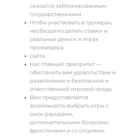
оказался заблокированным
государственными
Чтобы участвовать в турнирах,
необходимо делать ставки и
реальные деньги и играх
провайдера.
сайта.
Нас главный приоритет —
обеспечить вам удовольствие и
развлечение и безопасной и
ответственной игровой среде.
Вам предоставляется
возможность выбрать игры с
риск-раундами,
дополнительными бонусами,
фриспинами и со опциями,