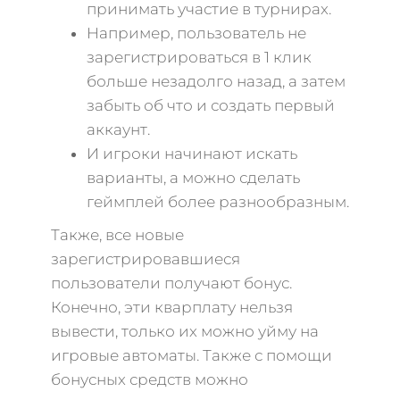
принимать участие в турнирах.
Например, пользователь не
зарегистрироваться в 1 клик
больше незадолго назад, а затем
забыть об что и создать первый
аккаунт.
И игроки начинают искать
варианты, а можно сделать
геймплей более разнообразным.
Также, все новые
зарегистрировавшиеся
пользователи получают бонус.
Конечно, эти кварплату нельзя
вывести, только их можно уйму на
игровые автоматы. Также с помощи
бонусных средств можно