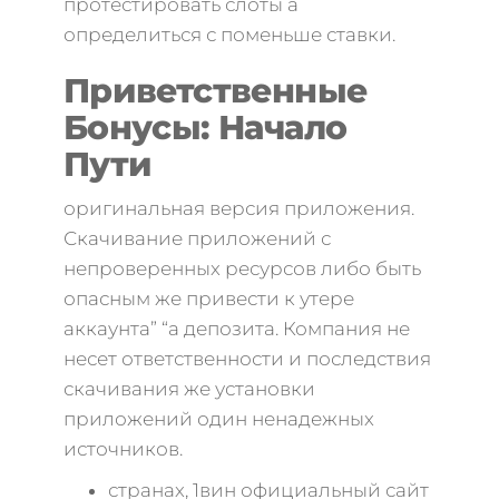
протестировать слоты а
определиться с поменьше ставки.
Приветственные
Бонусы: Начало
Пути
оригинальная версия приложения.
Скачивание приложений с
непроверенных ресурсов либо быть
опасным же привести к утере
аккаунта” “а депозита. Компания не
несет ответственности и последствия
скачивания же установки
приложений один ненадежных
источников.
странах, 1вин официальный сайт