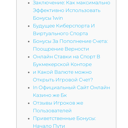
Заключение: Как максимально
Эффективно Использовать
Бонусы 1win
Будущее Киберспорта И
Виртуального Спорта
Бонусы За Пополнение Счета:
Поощрение Верности
Онлайн Ставки на Спорт В
Букмекерской Конторе
и Какой Валюте можно
Открыть Игровой Счет?
In Официальный Сайт Онлайн
Казино же Бк
Отзывы Игроков же
Пользователей
Приветственные Бонусы:
Начало Пути