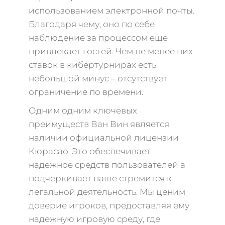
использованием электронной почты.
Благодаря чему, оно по себе
наблюдение за процессом еще
привлекает гостей. Чем не менее них
ставок в кибертурнирах есть
небольшой минус – отсутствует
ограничение по времени.
Одним одним ключевых
преимуществ Ван Вин является
наличии официальной лицензии
Кюрасао. Это обеспечивает
надежное средств пользователей а
подчеркивает наше стремится к
легальной деятельность. Мы ценим
доверие игроков, предоставляя ему
надежную игровую среду, где