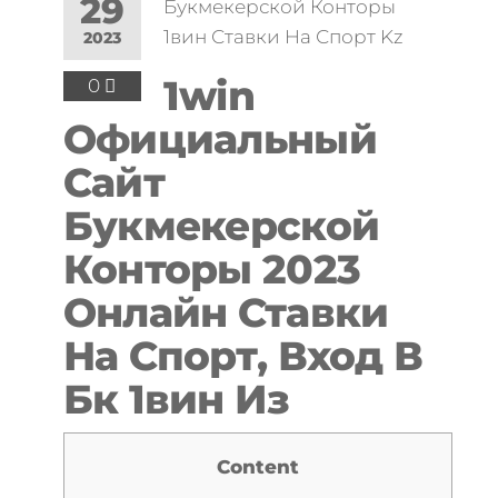
29
Букмекерской Конторы
1вин Ставки На Спорт Kz
2023
1win
0
Официальный
Сайт
Букмекерской
Конторы 2023
Онлайн Ставки
На Спорт, Вход В
Бк 1вин Из
Content