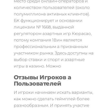
место среди онлайн-операторов и
количеством пользователей (около
полумиллиона активных клиентов).
БК функционирует и основании
лицензии № 1668, выданной
регулятором азартных игр Кюрасао,
потому компания 1Вин является
профессиональным а признанным
участником рынка. Здесь доступны на
выбор ставки и спорт и азартные
игры в казино. Можно
Отзывы Игроков а
Пользователей
И игроки начинаем искать варианты,
как можно сделать геймплей более
разнообразным. И принять участие