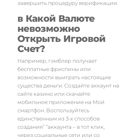
завершить процедуру верификации.
в Какой Валюте
невозможно
Открыть Игровой
Счет?
Например, гэмблер получает
бесплатные фриспины или
возможности выиграть настоящие
существа деньги. Создайте аккаунт на
сайте казино или скачайте
мобильное приложение на Мой
смартфон. Воспользуйтесь
единственным из 3-х способов
создания” “аккаунта – в тот клик,
через социальные сети или со