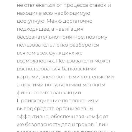
не отвлекаться от процесса ставок и
находила всю необходимую
доступную. Меню достаточно
подходящее, а навигация
бессознательно понятное, поэтому
пользователь легко разберется
всяком всех функциях же
возможностях. Пользователи может
воспользоваться банковскими
картами, электронными кошельками
а другими популярными методом
финансовых транзакций.
Происходившие пополнения и
вывод средств организованы
эффективно, обеспечивая комфорт
же безопасность для игроков. 1 вин