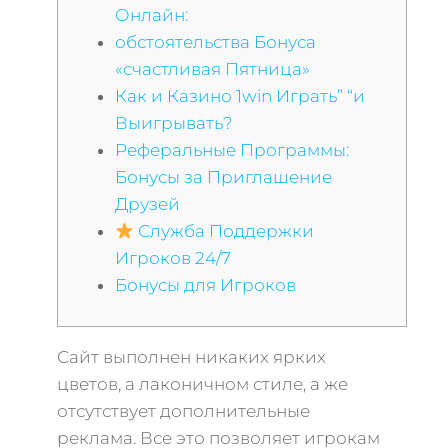
Онлайн:
обстоятельства Бонуса
«счастливая Пятница»
Как и Казино 1win Играть” “и
Выигрывать?
Реферальные Программы:
Бонусы за Приглашение
Друзей
Служба Поддержки
Игроков 24/7
Бонусы для Игроков
Сайт выполнен никаких ярких
цветов, а лаконичном стиле, а же
отсутствует дополнительные
реклама. Все это позволяет игрокам