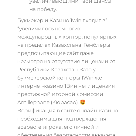
увеличивающими твои шансы
на победу.
Букмекер и Казино 1win входит в”
“увеличилось немногих
международных контор, популярных
на пределах Казахстана. Гемблеры
предпочитающие сайт даже
несмотря на отсутствие лицензии от
Республики Казахстан. Зато у
букмекерской конторы 1Win же
интернет-казино 1Вин нет лицензия
престижной игорной комиссии
Antillephone (Кюрасао).
Верификация в сайте онлайн-казино
необходимы для подтверждения
возрасте игрока, его личной и
обеспечения безопасности аккаунта.