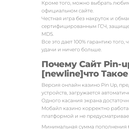
Кроме того, можно выбрать люби
официальном сайте.
Честная игра без накруток и обм
сертифицированным ГСЧ, защищ
MD5.
Все это дает 100% гарантию того,
удачи и ничего больше.
Почему Сайт Pin-
[newline]что Тако
Версия онлайн казино Pin Up, пр
устройств, загружается автоматич
Одного касания экрана достаточн
Мобайл казино корректно работа
платформой и не предусматривае
Минимальная сумма пополнения ба