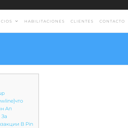
ICIOS
HABILITACIONES
CLIENTES
CONTACTO
up
wline]что
ин Ап
 За
закции В Pin