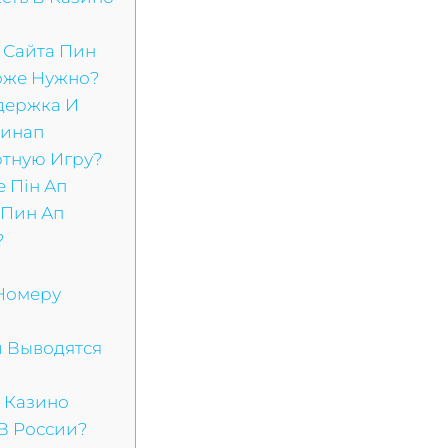
 Сайта Пин
Тоже Нужно?
держка И
Пинап
ртную Игру?
 Пін Ап
 Пин Ап
?
Номеру
 Выводятся
p Казино
В России?