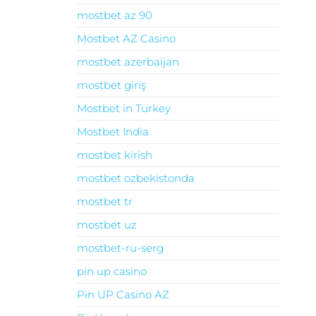
mostbet az 90
Mostbet AZ Casino
mostbet azerbaijan
mostbet giriş
Mostbet in Turkey
Mostbet India
mostbet kirish
mostbet ozbekistonda
mostbet tr
mostbet uz
mostbet-ru-serg
pin up casino
Pin UP Casino AZ