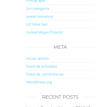
PinUp apk
Sin categoría
sweet bonanza
UZ Most bet
VulkanVegas Poland
META
Iniciar sesión
Feed de entradas
Feed de comentarios
WordPress.org
RECENT POSTS