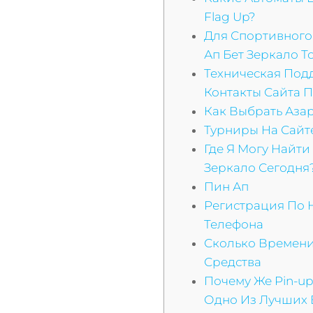
Flag Up?
Для Спортивного
Ап Бет Зеркало 
Техническая Под
Контакты Сайта 
Как Выбрать Аза
Турниры На Сайте
Где Я Могу Найти
Зеркало Сегодня
Пин Ап
Регистрация По 
Телефона
Сколько Времени
Средства
Почему Же Pin-u
Одно Из Лучших 