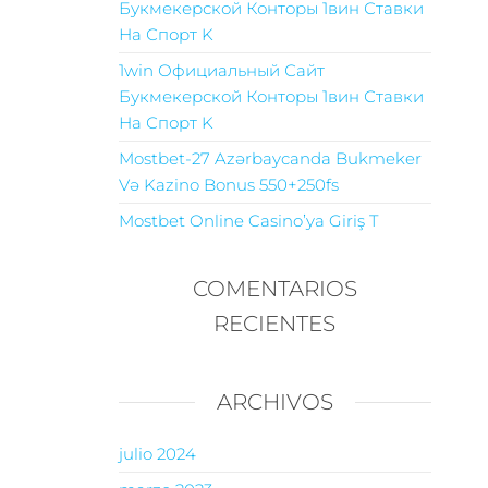
Букмекерской Конторы 1вин Ставки
На Спорт K
1win Официальный Сайт
Букмекерской Конторы 1вин Ставки
На Спорт K
Mostbet-27 Azərbaycanda Bukmeker
Və Kazino Bonus 550+250fs
Mostbet Online Casino’ya Giriş T
COMENTARIOS
RECIENTES
ARCHIVOS
julio 2024