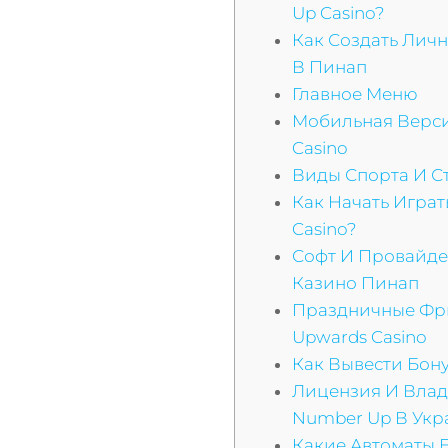
Up Casino?
Как Создать Лич
В Пинап
Главное Меню
Мобильная Верси
Casino
Виды Спорта И С
Как Начать Играть
Casino?
Софт И Провайд
Казино Пинап
Праздничные Фр
Upwards Casino
Как Вывести Бон
Лицензия И Влад
Number Up В Укр
Какие Автоматы Е