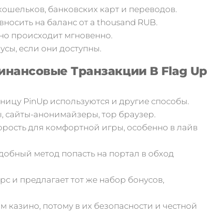
кошельков, банковских карт и переводов.
носить на баланс от a thousand RUB.
но происходит мгновенно.
усы, если они доступны.
инансовые Транзакции В Flag Up
ницу PinUp используются и другие способы.
 сайты-анонимайзеры, тор браузер.
корость для комфортной игры, особенно в лайв
удобный метод попасть на портал в обход
с и предлагает тот же набор бонусов,
 казино, потому в их безопасности и честной