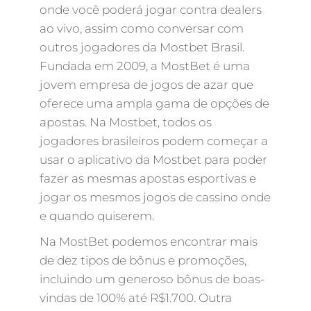
onde você poderá jogar contra dealers
ao vivo, assim como conversar com
outros jogadores da Mostbet Brasil.
Fundada em 2009, a MostBet é uma
jovem empresa de jogos de azar que
oferece uma ampla gama de opções de
apostas. Na Mostbet, todos os
jogadores brasileiros podem começar a
usar o aplicativo da Mostbet para poder
fazer as mesmas apostas esportivas e
jogar os mesmos jogos de cassino onde
e quando quiserem.
Na MostBet podemos encontrar mais
de dez tipos de bônus e promoções,
incluindo um generoso bônus de boas-
vindas de 100% até R$1.700. Outra