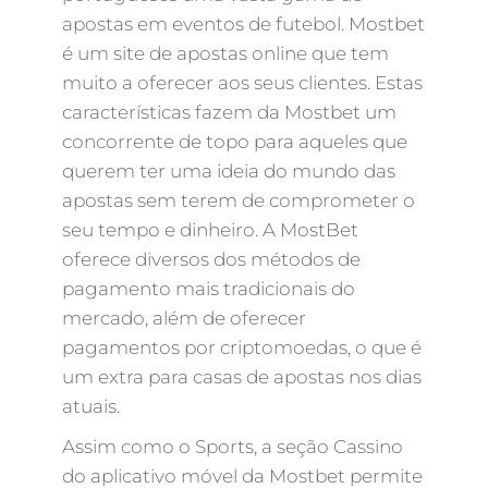
apostas em eventos de futebol. Mostbet
é um site de apostas online que tem
muito a oferecer aos seus clientes. Estas
características fazem da Mostbet um
concorrente de topo para aqueles que
querem ter uma ideia do mundo das
apostas sem terem de comprometer o
seu tempo e dinheiro. A MostBet
oferece diversos dos métodos de
pagamento mais tradicionais do
mercado, além de oferecer
pagamentos por criptomoedas, o que é
um extra para casas de apostas nos dias
atuais.
Assim como o Sports, a seção Cassino
do aplicativo móvel da Mostbet permite