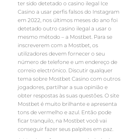
ter sido detetado o casino ilegal Ice
Casino a usar perfis falsos do Instagram
em 2022, nos últimos meses do ano foi
detetado outro casino ilegal a usar o
mesmo método – a Mostbet. Para se
inscreverem com a Mostbet, os
utilizadores devem fornecer o seu
número de telefone e um endereço de
correio electrónico. Discutir qualquer
tema sobre Mostbet Casino com outros
jogadores, partilhar a sua opinião e
obter respostas às suas questões. O site
Mostbet é muito brilhante e apresenta
tons de vermelho e azul. Então pode
ficar tranquilo, na Mostbet você vai
conseguir fazer seus palpites em paz.