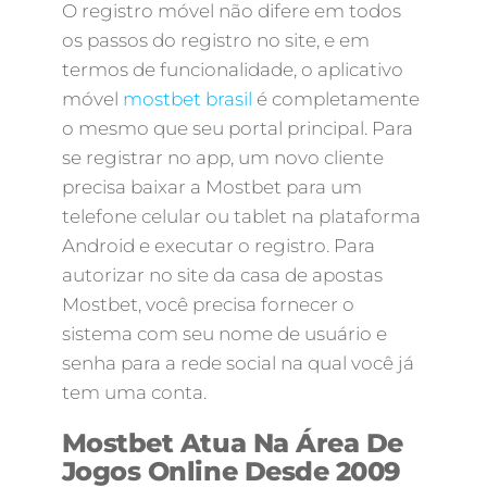
O registro móvel não difere em todos
os passos do registro no site, e em
termos de funcionalidade, o aplicativo
móvel
mostbet brasil
é completamente
o mesmo que seu portal principal. Para
se registrar no app, um novo cliente
precisa baixar a Mostbet para um
telefone celular ou tablet na plataforma
Android e executar o registro. Para
autorizar no site da casa de apostas
Mostbet, você precisa fornecer o
sistema com seu nome de usuário e
senha para a rede social na qual você já
tem uma conta.
Mostbet Atua Na Área De
Jogos Online Desde 2009