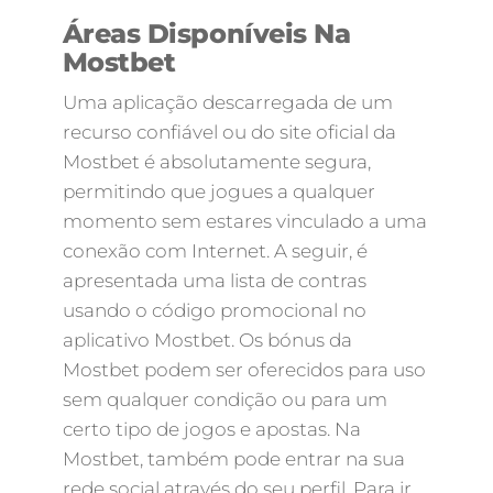
Áreas Disponíveis Na
Mostbet
Uma aplicação descarregada de um
recurso confiável ou do site oficial da
Mostbet é absolutamente segura,
permitindo que jogues a qualquer
momento sem estares vinculado a uma
conexão com Internet. A seguir, é
apresentada uma lista de contras
usando o código promocional no
aplicativo Mostbet. Os bónus da
Mostbet podem ser oferecidos para uso
sem qualquer condição ou para um
certo tipo de jogos e apostas. Na
Mostbet, também pode entrar na sua
rede social através do seu perfil. Para ir