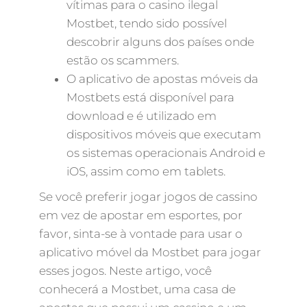
vítimas para o casino ilegal
Mostbet, tendo sido possível
descobrir alguns dos países onde
estão os scammers.
O aplicativo de apostas móveis da
Mostbets está disponível para
download e é utilizado em
dispositivos móveis que executam
os sistemas operacionais Android e
iOS, assim como em tablets.
Se você preferir jogar jogos de cassino
em vez de apostar em esportes, por
favor, sinta-se à vontade para usar o
aplicativo móvel da Mostbet para jogar
esses jogos. Neste artigo, você
conhecerá a Mostbet, uma casa de