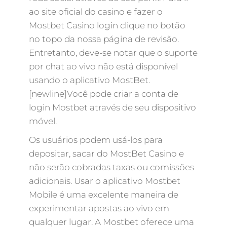
ao site oficial do casino e fazer o
Mostbet Casino login clique no botão
no topo da nossa página de revisão.
Entretanto, deve-se notar que o suporte
por chat ao vivo não está disponível
usando o aplicativo MostBet.
[newline]Você pode criar a conta de
login Mostbet através de seu dispositivo
móvel.
Os usuários podem usá-los para
depositar, sacar do MostBet Casino e
não serão cobradas taxas ou comissões
adicionais. Usar o aplicativo Mostbet
Mobile é uma excelente maneira de
experimentar apostas ao vivo em
qualquer lugar. A Mostbet oferece uma