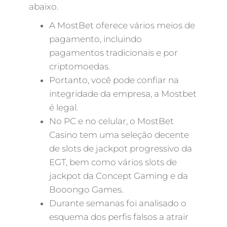
abaixo.
A MostBet oferece vários meios de
pagamento, incluindo
pagamentos tradicionais e por
criptomoedas.
Portanto, você pode confiar na
integridade da empresa, a Mostbet
é legal.
No PC e no celular, o MostBet
Casino tem uma seleção decente
de slots de jackpot progressivo da
EGT, bem como vários slots de
jackpot da Concept Gaming e da
Booongo Games.
Durante semanas foi analisado o
esquema dos perfis falsos a atrair