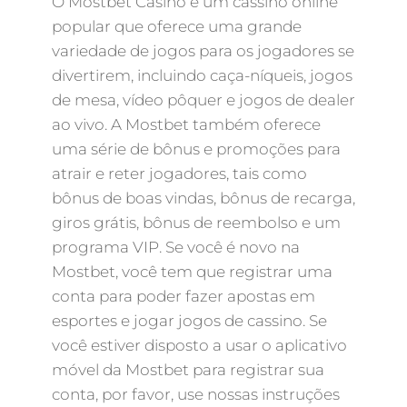
O Mostbet Casino é um cassino online
popular que oferece uma grande
variedade de jogos para os jogadores se
divertirem, incluindo caça-níqueis, jogos
de mesa, vídeo pôquer e jogos de dealer
ao vivo. A Mostbet também oferece
uma série de bônus e promoções para
atrair e reter jogadores, tais como
bônus de boas vindas, bônus de recarga,
giros grátis, bônus de reembolso e um
programa VIP. Se você é novo na
Mostbet, você tem que registrar uma
conta para poder fazer apostas em
esportes e jogar jogos de cassino. Se
você estiver disposto a usar o aplicativo
móvel da Mostbet para registrar sua
conta, por favor, use nossas instruções