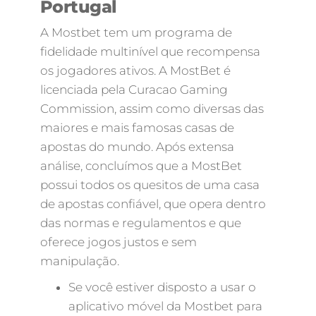
Portugal
A Mostbet tem um programa de
fidelidade multinível que recompensa
os jogadores ativos. A MostBet é
licenciada pela Curacao Gaming
Commission, assim como diversas das
maiores e mais famosas casas de
apostas do mundo. Após extensa
análise, concluímos que a MostBet
possui todos os quesitos de uma casa
de apostas confiável, que opera dentro
das normas e regulamentos e que
oferece jogos justos e sem
manipulação.
Se você estiver disposto a usar o
aplicativo móvel da Mostbet para