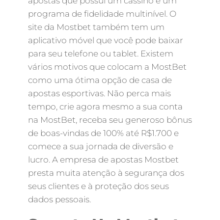
apostas que possui um cassino e um
programa de fidelidade multinível. O
site da Mostbet também tem um
aplicativo móvel que você pode baixar
para seu telefone ou tablet. Existem
vários motivos que colocam a MostBet
como uma ótima opção de casa de
apostas esportivas. Não perca mais
tempo, crie agora mesmo a sua conta
na MostBet, receba seu generoso bônus
de boas-vindas de 100% até R$1.700 e
comece a sua jornada de diversão e
lucro. A empresa de apostas Mostbet
presta muita atenção à segurança dos
seus clientes e à proteção dos seus
dados pessoais.