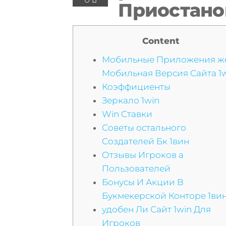
Приостано
Content
Мобильные Приложения ж
Мобильная Версия Сайта 1
Коэффициенты
Зеркало 1win
Win Ставки
Советы остального
Создателей Бк 1вин
Отзывы Игроков а
Пользователей
Бонусы И Акции В
Букмекерской Конторе 1ви
удобен Ли Сайт 1win Для
Игроков