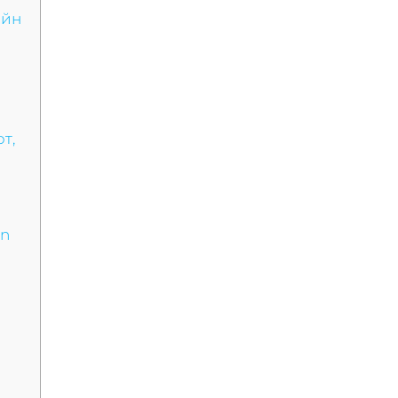
айн
т,
in