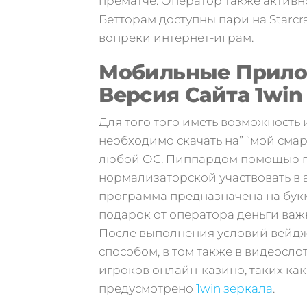
прематче. Оператор также актив
Бетторам доступны пари на Starcra
вопреки интернет-играм.
Мобильные Прило
Версия Сайта 1win
Для того того иметь возможность 
необходимо скачать на” “мой сма
любой ОС. Пиппардом помощью пр
нормализаторской участвовать в 
программа предназначена на бук
подарок от оператора деньги важн
После выполнения условий вейд
способом, в том также в видеосл
игроков онлайн-казино, таких ка
предусмотрено
1win зеркала
.