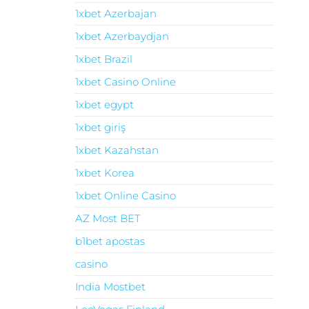
1xbet Azerbajan
1xbet Azerbaydjan
1xbet Brazil
1xbet Casino Online
1xbet egypt
1xbet giriş
1xbet Kazahstan
1xbet Korea
1xbet Online Casino
AZ Most BET
b1bet apostas
casino
India Mostbet