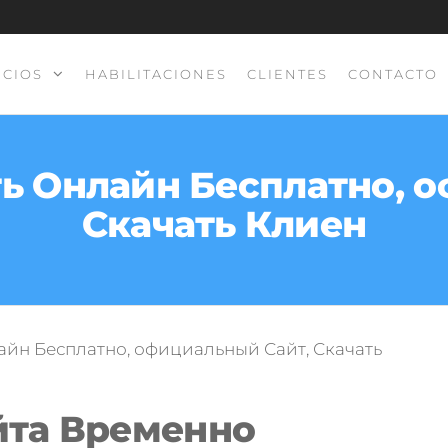
ICIOS
HABILITACIONES
CLIENTES
CONTACTO
ть Онлайн Бесплатно, 
Скачать Клиен
айн Бесплатно, официальный Сайт, Скачать
йта Временно