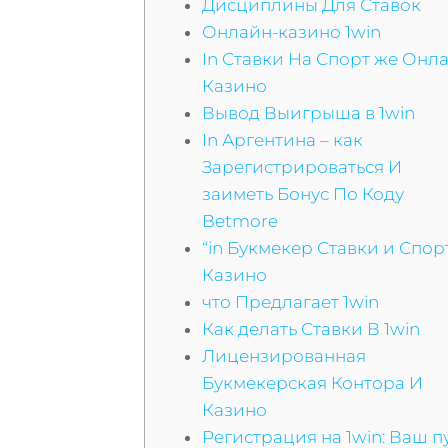
Дисциплины Для Ставок
Онлайн-казино 1win
In Ставки На Спорт же Онл
Казино
Вывод Выигрыша в 1win
In Аргентина – как
Зарегистрироваться И
заиметь Бонус По Коду
Betmore
“in Букмекер Ставки и Спорт
Казино
что Предлагает 1win
Как делать Ставки В 1win
Лицензированная
Букмекерская Контора И
Казино
Регистрация на 1win: Ваш п