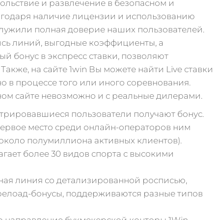
ольствие и развлечение в безопасном и
лагодаря наличие лицензии и использованию
служили полная доверие наших пользователей.
сь линий, выгодные коэффициенты, а
й бонус в экспресс ставки, позволяют
акже, на сайте 1win Вы можете найти Live ставки
о в процессе того или иного соревнования.
ном сайте невозможно и с реальные дилерами.
стрировавшиеся пользователи получают бонус.
первое место среди онлайн-операторов ним
около полумиллиона активных клиентов).
гает более 30 видов спорта с высокими
ная линия со детализированной росписью,
релоад-бонусы, поддерживаются разные типов