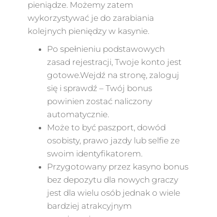
pieniądze. Możemy zatem
wykorzystywać je do zarabiania
kolejnych pieniędzy w kasynie.
Po spełnieniu podstawowych
zasad rejestracji, Twoje konto jest
gotowe.Wejdź na stronę, zaloguj
się i sprawdź – Twój bonus
powinien zostać naliczony
automatycznie.
Może to być paszport, dowód
osobisty, prawo jazdy lub selfie ze
swoim identyfikatorem.
Przygotowany przez kasyno bonus
bez depozytu dla nowych graczy
jest dla wielu osób jednak o wiele
bardziej atrakcyjnym