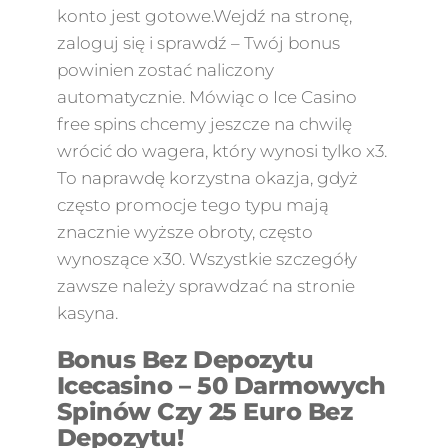
konto jest gotowe.Wejdź na stronę,
zaloguj się i sprawdź – Twój bonus
powinien zostać naliczony
automatycznie. Mówiąc o Ice Casino
free spins chcemy jeszcze na chwilę
wrócić do wagera, który wynosi tylko x3.
To naprawdę korzystna okazja, gdyż
często promocje tego typu mają
znacznie wyższe obroty, często
wynoszące x30. Wszystkie szczegóły
zawsze należy sprawdzać na stronie
kasyna.
Bonus Bez Depozytu
Icecasino – 50 Darmowych
Spinów Czy 25 Euro Bez
Depozytu!