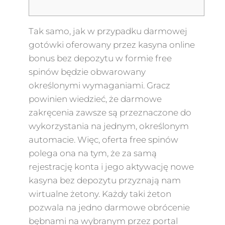
Tak samo, jak w przypadku darmowej
gotówki oferowany przez kasyna online
bonus bez depozytu w formie free
spinów będzie obwarowany
określonymi wymaganiami. Gracz
powinien wiedzieć, że darmowe
zakręcenia zawsze są przeznaczone do
wykorzystania na jednym, określonym
automacie. Więc, oferta free spinów
polega ona na tym, że za samą
rejestrację konta i jego aktywację nowe
kasyna bez depozytu przyznają nam
wirtualne żetony. Każdy taki żeton
pozwala na jedno darmowe obrócenie
bębnami na wybranym przez portal