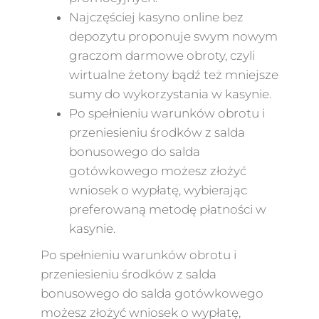
Najczęściej kasyno online bez
depozytu proponuje swym nowym
graczom darmowe obroty, czyli
wirtualne żetony bądź też mniejsze
sumy do wykorzystania w kasynie.
Po spełnieniu warunków obrotu i
przeniesieniu środków z salda
bonusowego do salda
gotówkowego możesz złożyć
wniosek o wypłatę, wybierając
preferowaną metodę płatności w
kasynie.
Po spełnieniu warunków obrotu i
przeniesieniu środków z salda
bonusowego do salda gotówkowego
możesz złożyć wniosek o wypłatę,