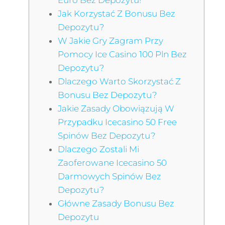
Euro Bez Depozytu!
Jak Korzystać Z Bonusu Bez
Depozytu?
W Jakie Gry Zagram Przy
Pomocy Ice Casino 100 Pln Bez
Depozytu?
Dlaczego Warto Skorzystać Z
Bonusu Bez Depozytu?
Jakie Zasady Obowiązują W
Przypadku Icecasino 50 Free
Spinów Bez Depozytu?
Dlaczego Zostali Mi
Zaoferowane Icecasino 50
Darmowych Spinów Bez
Depozytu?
Główne Zasady Bonusu Bez
Depozytu