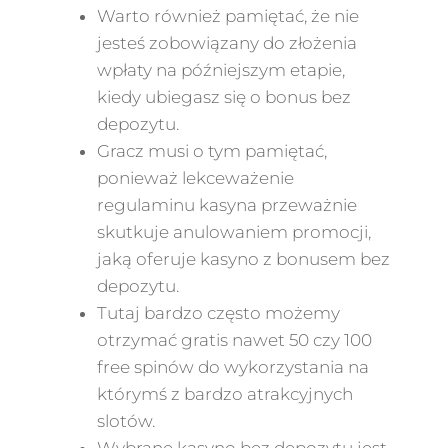
Warto również pamiętać, że nie
jesteś zobowiązany do złożenia
wpłaty na późniejszym etapie,
kiedy ubiegasz się o bonus bez
depozytu.
Gracz musi o tym pamiętać,
ponieważ lekceważenie
regulaminu kasyna przeważnie
skutkuje anulowaniem promocji,
jaką oferuje kasyno z bonusem bez
depozytu.
Tutaj bardzo często możemy
otrzymać gratis nawet 50 czy 100
free spinów do wykorzystania na
którymś z bardzo atrakcyjnych
slotów.