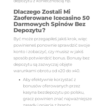
depozytu z koniecznością np.
Dlaczego Zostali Mi
Zaoferowane Icecasino 50
Darmowych Spinów Bez
Depozytu?
Być może przegapiłeś jakiś krok, więc
powinieneś ponownie sprawdzić swoje
konto i zobaczyć, czy musisz w jakiś
sposób potwierdzić bonus. Bonusy bez
depozytu są zazwyczaj objęte
warunkami obrotu od x20 do x40.
Aby efektywnie korzystać z
bonusów oferowanych przez
kasyna bezdepozytu po polsku,
gracz powinien znać najważniejsze
zasady i pojęcia z branży