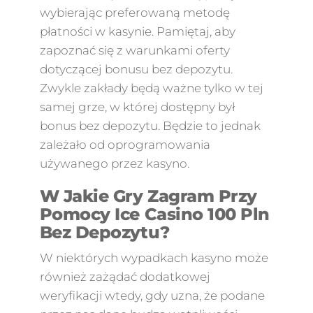
wybierając preferowaną metodę
płatności w kasynie. Pamiętaj, aby
zapoznać się z warunkami oferty
dotyczącej bonusu bez depozytu.
Zwykle zakłady będą ważne tylko w tej
samej grze, w której dostępny był
bonus bez depozytu. Będzie to jednak
zależało od oprogramowania
używanego przez kasyno.
W Jakie Gry Zagram Przy
Pomocy Ice Casino 100 Pln
Bez Depozytu?
W niektórych wypadkach kasyno może
również zażądać dodatkowej
weryfikacji wtedy, gdy uzna, że podane