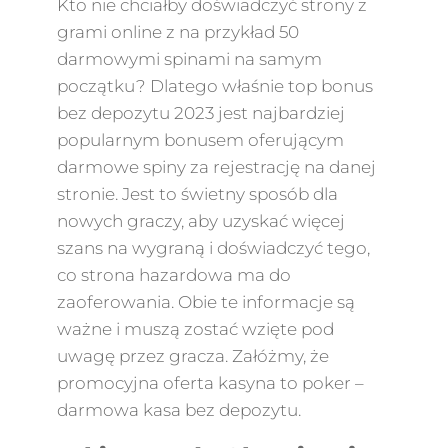
Kto nie chciałby doświadczyć strony z
grami online z na przykład 50
darmowymi spinami na samym
początku? Dlatego właśnie top bonus
bez depozytu 2023 jest najbardziej
popularnym bonusem oferującym
darmowe spiny za rejestrację na danej
stronie. Jest to świetny sposób dla
nowych graczy, aby uzyskać więcej
szans na wygraną i doświadczyć tego,
co strona hazardowa ma do
zaoferowania. Obie te informacje są
ważne i muszą zostać wzięte pod
uwagę przez gracza. Załóżmy, że
promocyjna oferta kasyna to poker –
darmowa kasa bez depozytu.