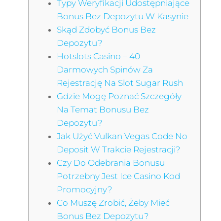
Typy Weryfikacji Udostępniające
Bonus Bez Depozytu W Kasynie
Skąd Zdobyć Bonus Bez
Depozytu?
Hotslots Casino – 40
Darmowych Spinów Za
Rejestrację Na Slot Sugar Rush
Gdzie Mogę Poznać Szczegóły
Na Temat Bonusu Bez
Depozytu?
Jak Użyć Vulkan Vegas Code No
Deposit W Trakcie Rejestracji?
Czy Do Odebrania Bonusu
Potrzebny Jest Ice Casino Kod
Promocyjny?
Co Muszę Zrobić, Żeby Mieć
Bonus Bez Depozytu?