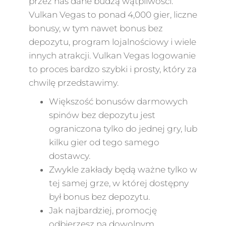
przez nas dane budzą wątpliwości.
Vulkan Vegas to ponad 4,000 gier, liczne
bonusy, w tym nawet bonus bez
depozytu, program lojalnościowy i wiele
innych atrakcji. Vulkan Vegas logowanie
to proces bardzo szybki i prosty, który za
chwilę przedstawimy.
Większość bonusów darmowych
spinów bez depozytu jest
ograniczona tylko do jednej gry, lub
kilku gier od tego samego
dostawcy.
Zwykle zakłady będą ważne tylko w
tej samej grze, w której dostępny
był bonus bez depozytu.
Jak najbardziej, promocję
odbierzesz na dowolnym