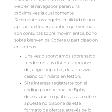
web en el navegador paran una
próxima vez la cual comente.
Realmente los angeles finalidad de una
aplicación Codere contine que ver más
con consultas sobre movimientos, bono
sobre bienvenida Codere u participación
en sorteos.
Una vez dispongamos sobre saldo
tendremos las distintas opciones
de juego, deportes, durante vivo,
casino con ruleta en festón.
Si te interesa registrarte con el
código promocional de Bplay
debes saber o qual esta casa sobre
apuesta no dispone de este
formato de ofertas, através de lo