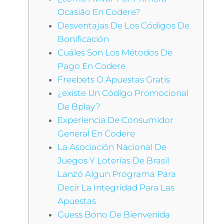
Ocasião En Codere?
Desventajas De Los Códigos De
Bonificación
Cuáles Son Los Métodos De
Pago En Codere
Freebets O Apuestas Gratis
¿existe Un Código Promocional
De Bplay?
Experiencia De Consumidor
General En Codere
La Asociación Nacional De
Juegos Y Loterías De Brasil
Lanzó Algun Programa Para
Decir La Integridad Para Las
Apuestas
Guess Bono De Bienvenida