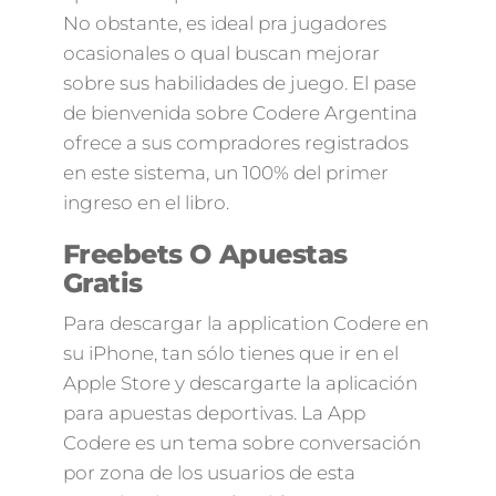
No obstante, es ideal pra jugadores
ocasionales o qual buscan mejorar
sobre sus habilidades de juego. El pase
de bienvenida sobre Codere Argentina
ofrece a sus compradores registrados
en este sistema, un 100% del primer
ingreso en el libro.
Freebets O Apuestas
Gratis
Para descargar la application Codere en
su iPhone, tan sólo tienes que ir en el
Apple Store y descargarte la aplicación
para apuestas deportivas. La App
Codere es un tema sobre conversación
por zona de los usuarios de esta