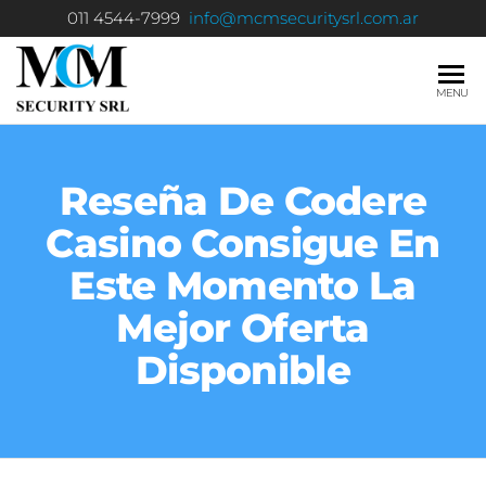
011 4544-7999
info@mcmsecuritysrl.com.ar
MCM
Seguridad
MENU
Privada
SECURITY
S.R.L.
Reseña De Codere
Casino Consigue En
Este Momento La
Mejor Oferta
Disponible