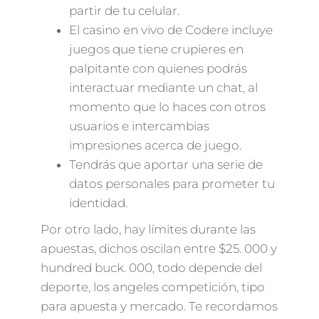
partir de tu celular.
El casino en vivo de Codere incluye
juegos que tiene crupieres en
palpitante con quienes podrás
interactuar mediante un chat, al
momento que lo haces con otros
usuarios e intercambias
impresiones acerca de juego.
Tendrás que aportar una serie de
datos personales para prometer tu
identidad.
Por otro lado, hay límites durante las
apuestas, dichos oscilan entre $25. 000 y
hundred buck. 000, todo depende del
deporte, los angeles competición, tipo
para apuesta y mercado. Te recordamos