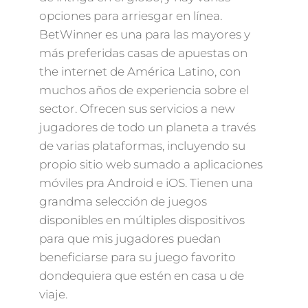
opciones para arriesgar en línea.
BetWinner es una para las mayores y
más preferidas casas de apuestas on
the internet de América Latino, con
muchos años de experiencia sobre el
sector. Ofrecen sus servicios a new
jugadores de todo un planeta a través
de varias plataformas, incluyendo su
propio sitio web sumado a aplicaciones
móviles pra Android e iOS. Tienen una
grandma selección de juegos
disponibles en múltiples dispositivos
para que mis jugadores puedan
beneficiarse para su juego favorito
dondequiera que estén en casa u de
viaje.