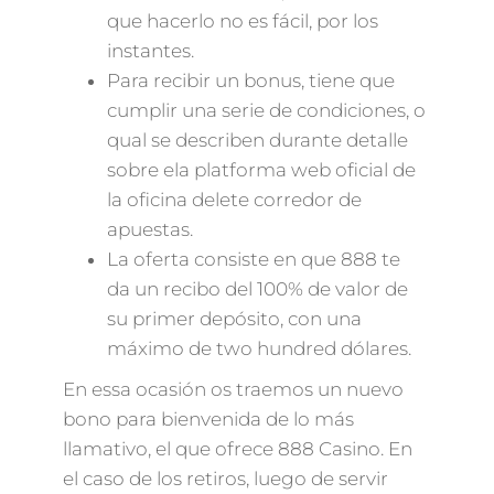
que hacerlo no es fácil, por los
instantes.
Para recibir un bonus, tiene que
cumplir una serie de condiciones, o
qual se describen durante detalle
sobre ela platforma web oficial de
la oficina delete corredor de
apuestas.
La oferta consiste en que 888 te
da un recibo del 100% de valor de
su primer depósito, con una
máximo de two hundred dólares.
En essa ocasión os traemos un nuevo
bono para bienvenida de lo más
llamativo, el que ofrece 888 Casino. En
el caso de los retiros, luego de servir