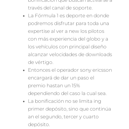
bonificación que buscan activarse a
través del canal de soporte.
La Fórmula 1 es deporte en donde
podremos disfrutar para toda una
expertise al ver a new los pilotos
con más experiencia del globo y a
los vehículos con principal diseño
alcanzar velocidades de downloads
de vértigo.
Entonces el operador sony ericsson
encargará de dar un paso el
premio hastan un 15%
dependiendo del caso la cual sea.
La bonificación no se limita ing
primer depósito, sino que continúa
an el segundo, tercer y cuarto
depósito.