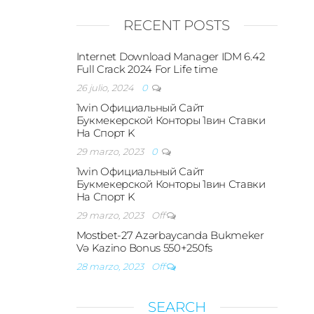
RECENT POSTS
Internet Download Manager IDM 6.42
Full Crack 2024 For Life time
26 julio, 2024
0
1win Официальный Сайт
Букмекерской Конторы 1вин Ставки
На Спорт K
29 marzo, 2023
0
1win Официальный Сайт
Букмекерской Конторы 1вин Ставки
На Спорт K
29 marzo, 2023
Off
Mostbet-27 Azərbaycanda Bukmeker
Və Kazino Bonus 550+250fs
28 marzo, 2023
Off
SEARCH