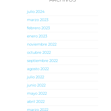
julio 2024
marzo 2023
febrero 2023
enero 2023
noviembre 2022
octubre 2022
septiembre 2022
agosto 2022
julio 2022
junio 2022
mayo 2022
abril 2022
marzo 2022