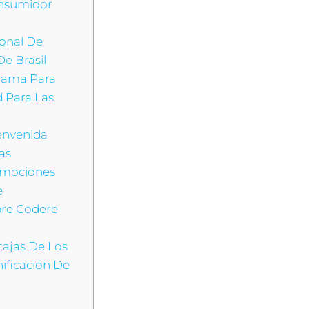
onsumidor
ional De
De Brasil
rama Para
d Para Las
envenida
as
omociones
e
bre Codere
tajas De Los
ificación De