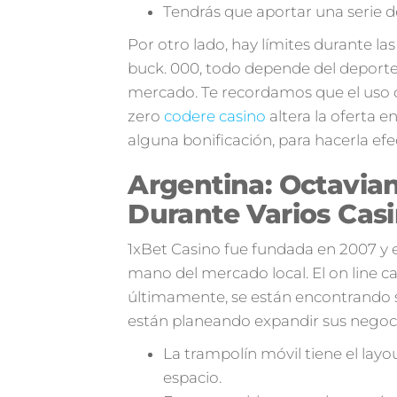
Tendrás que aportar una serie d
Por otro lado, hay límites durante la
buck. 000, todo depende del deporte,
mercado. Te recordamos que el uso 
zero
codere casino
altera la oferta 
alguna bonificación, para hacerla efec
Argentina: Octavia
Durante Varios Casi
1xBet Casino fue fundada en 2007 y e
mano del mercado local. El on line 
últimamente, se están encontrando 
están planeando expandir sus negoci
La trampolín móvil tiene el la
espacio.