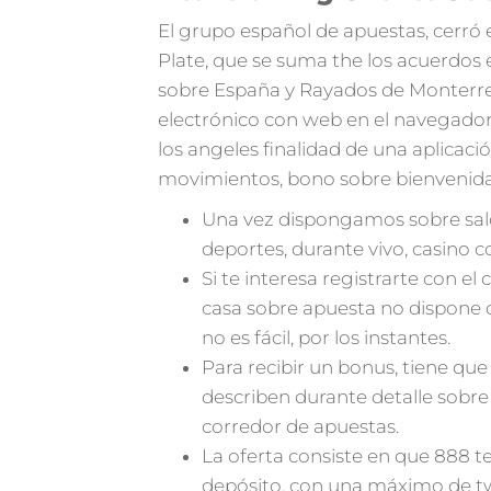
El grupo español de apuestas, cerró 
Plate, que se suma the los acuerdos
sobre España y Rayados de Monterrey
electrónico con web en el navegado
los angeles finalidad de una aplicac
movimientos, bono sobre bienvenida 
Una vez dispongamos sobre sald
deportes, durante vivo, casino c
Si te interesa registrarte con e
casa sobre apuesta no dispone d
no es fácil, por los instantes.
Para recibir un bonus, tiene que
describen durante detalle sobre 
corredor de apuestas.
La oferta consiste en que 888 t
depósito, con una máximo de t