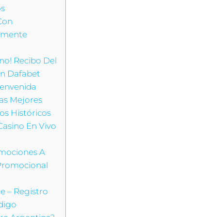
os
 Con
tamente
ino! Recibo Del
En Dafabet
ienvenida
as Mejores
os Históricos
Casino En Vivo
omociones A
Promocional
e – Registro
digo