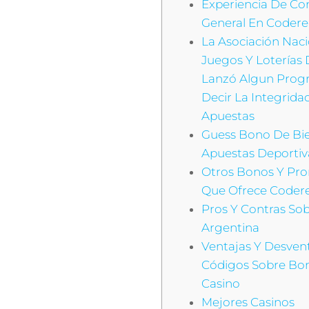
Experiencia De C
General En Codere
La Asociación Nac
Juegos Y Loterías 
Lanzó Algun Prog
Decir La Integrida
Apuestas
Guess Bono De Bi
Apuestas Deportiv
Otros Bonos Y Pr
Que Ofrece Coder
Pros Y Contras So
Argentina
Ventajas Y Desven
Códigos Sobre Bon
Casino
Mejores Casinos