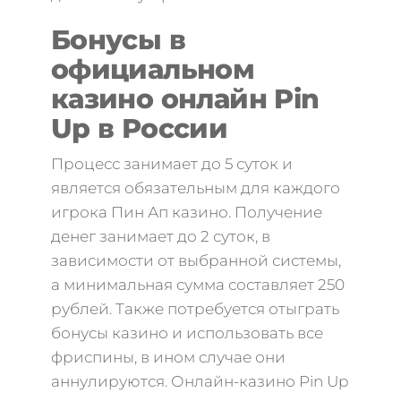
Бонусы в
официальном
казино онлайн Pin
Up в России
Процесс занимает до 5 суток и
является обязательным для каждого
игрока Пин Ап казино. Получение
денег занимает до 2 суток, в
зависимости от выбранной системы,
а минимальная сумма составляет 250
рублей. Также потребуется отыграть
бонусы казино и использовать все
фриспины, в ином случае они
аннулируются. Онлайн-казино Pin Up