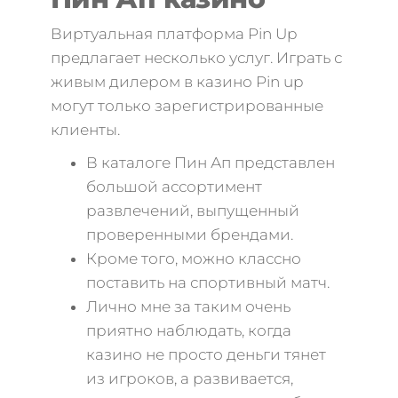
Виртуальная платформа Pin Up
предлагает несколько услуг. Играть с
живым дилером в казино Pin up
могут только зарегистрированные
клиенты.
В каталоге Пин Ап представлен
большой ассортимент
развлечений, выпущенный
проверенными брендами.
Кроме того, можно классно
поставить на спортивный матч.
Лично мне за таким очень
приятно наблюдать, когда
казино не просто деньги тянет
из игроков, а развивается,