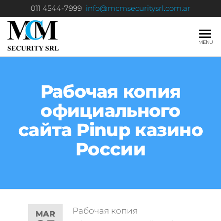
011 4544-7999
info@mcmsecuritysrl.com.ar
MCM
Seguridad
MENU
Privada
SECURITY
S.R.L.
Рабочая копия
официального
сайта Pinup казино
России
Рабочая копия
MAR