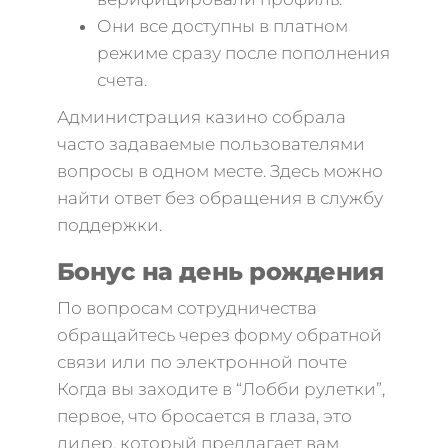
Они все доступны в платном
режиме сразу после пополнения
счета.
Администрация казино собрала
часто задаваемые пользователями
вопросы в одном месте. Здесь можно
найти ответ без обращения в службу
поддержки.
Бонус на день рождения
По вопросам сотрудничества
обращайтесь через форму обратной
связи или по электронной почте
Когда вы заходите в “Лобби рулетки”,
первое, что бросается в глаза, это
дилер, который предлагает вам