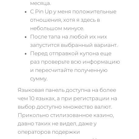
месяца.
С Pin Up у меня положительные
отношения, хотя я здесь в
небольшом минусе.
После тапа на любой их них
запустится выбранный вариант.
Перед отправкой купона еще
раз проверьте всю информацию
и пересчитайте полученную
сумму.
Языковая панель доступна на более
чем 10 языках, а при регистрации на
выбор доступно множество валют.
Прикольно стилизованное казино,
давно таких не видел, даже у
операторов подержки