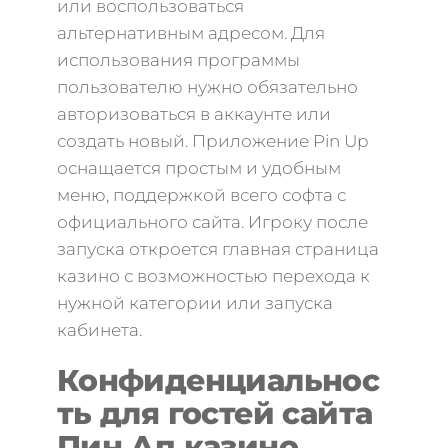
или воспользоваться
альтернативным адресом. Для
использования программы
пользователю нужно обязательно
авторизоваться в аккаунте или
создать новый. Приложение Pin Up
оснащается простым и удобным
меню, поддержкой всего софта с
официального сайта. Игроку после
запуска откроется главная страница
казино с возможностью перехода к
нужной категории или запуска
кабинета.
Конфиденциальнос
ть для гостей сайта
Пин Ап казино