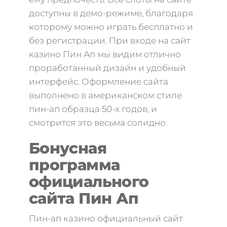
доступны в демо-режиме, благодаря
которому можно играть бесплатно и
без регистрации. При входе на сайт
казино Пин Ап мы видим отлично
проработанный дизайн и удобный
интерфейс. Оформление сайта
выполнено в американском стиле
пин-ап образца 50-х годов, и
смотрится это весьма солидно.
Бонусная
программа
официального
сайта Пин Ап
Пин-ап казино официальный сайт