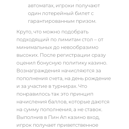
автоматах, игроки получают
один лотерейный билет с
гарантированным призом.
Круто, что можно подобрать
подходящий по лимитам стол – от
минимальных до невообразимо
высоких. После регистрации сразу
оценил бонусную политику казино.
Вознаграждения начисляются за
пополнения счета, на день рождение
и за участие в турнирах. Что
понравилось так это принцип
начисления баллов, которые даются
на сумму пополнения, а не ставок.
Выполнив в Пин Ап казино вход,
игрок получает приветственное