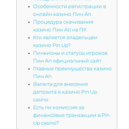
Особенности регистрации в
онлайн казино Пин Ап
Процедура скачивания
казино Пин Ап на ПК
Кто является владельцем
казино Pin Up?
Пинкионы и статусы игроков
Пин Ап официальный сайт
Главные преимущества казино
Пин Ап
Валюта для внесения
депозита в казино Pin Up
casino
Есть ли комиссия за
финансовые транзакции в Pin
Up casino?