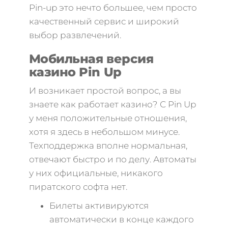
Pin-up это нечто большее, чем просто
качественный сервис и широкий
выбор развлечений.
Мобильная версия
казино Pin Up
И возникает простой вопрос, а вы
знаете как работает казино? С Pin Up
у меня положительные отношения,
хотя я здесь в небольшом минусе.
Техподдержка вполне нормальная,
отвечают быстро и по делу. Автоматы
у них официальные, никакого
пиратского софта нет.
Билеты активируются
автоматически в конце каждого