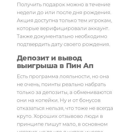
Получить подарок можно в течение
недели до или после дня рождения.
Акция доступна только тем игрокам,
которые верифицировали аккаунт.
Также документально необходимо
подтвердить дату своего рождения.
Депозит и вывод
выигрыша в Пин Ап
Есть программа лояльности, но она
не очень, поинты реально набрать
только за депозиты, а обмениваются
они на копейки. Ну и от бонусов
отказаться нельзя, что тоже не всегда
круто. Хороших отзывово люди в
принципе пишут мало, в основном