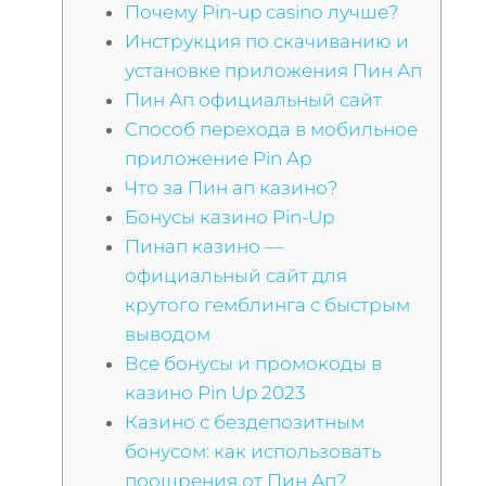
Почему Pin-up casino лучше?
Инструкция по скачиванию и
установке приложения Пин Ап
Пин Ап официальный сайт
Способ перехода в мобильное
приложение Pin Ap
Что за Пин ап казино?
Бонусы казино Pin-Up
Пинап казино —
официальный сайт для
крутого гемблинга с быстрым
выводом
Все бонусы и промокоды в
казино Pin Up 2023
Казино с бездепозитным
бонусом: как использовать
поощрения от Пин Ап?