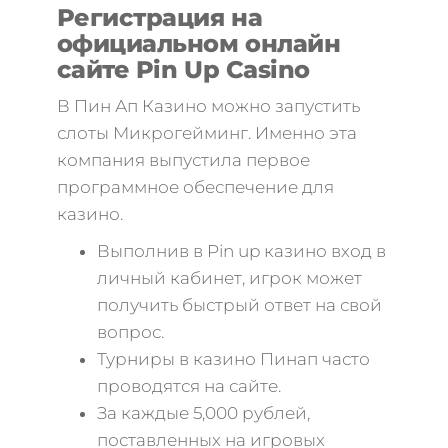
Регистрация на
официальном онлайн
сайте Pin Up Casino
В Пин Ап Казино можно запустить
слоты Микрогейминг. Именно эта
компания выпустила первое
программное обеспечение для
казино.
Выполнив в Pin up казино вход в
личный кабинет, игрок может
получить быстрый ответ на свой
вопрос.
Турниры в казино Пинап часто
проводятся на сайте.
За каждые 5,000 рублей,
поставленных на игровых