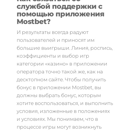
службой поддержки с
помощью приложения
Mostbet?
И результаты всегда радуют
пользователей и приносят им
большие выигрыши. Линия, роспись,
коэффициенты и выбор игр
категории «казино» в приложении
оператора точно такой же, как на
десктопном сайте. Чтобы получить
бонус в приложении Mostbet, вы
должны выбрать бонус, которым
хотите воспользоваться, и выполнить
условия, изложенные в положениях
и условиях. Мы понимаем, что в
процессе игры могут возникнуть