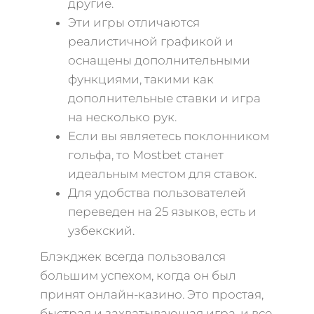
другие.
Эти игры отличаются
реалистичной графикой и
оснащены дополнительными
функциями, такими как
дополнительные ставки и игра
на несколько рук.
Если вы являетесь поклонником
гольфа, то Mostbet станет
идеальным местом для ставок.
Для удобства пользователей
переведен на 25 языков, есть и
узбекский.
Блэкджек всегда пользовался
большим успехом, когда он был
принят онлайн-казино. Это простая,
быстрая и захватывающая игра, и все