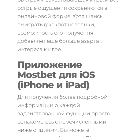
острые ощущения сохраняются в
онлайновой форме. Хотя шансы
выиграть джекпот невелики,
возможность его получения
добавляет еще больше азарта и
интереса к игре.
Приложение
Mostbet для iOS
(iPhone и iPad)
Для получения более подробной
информации о каждой
задействованной функции просто
ознакомьтесь с перечисленными
ниже опциями. Вы можете