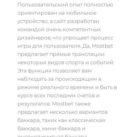
Пользовательский опыт полностью
ориентирован на мобильное
устройство, а сайт разработан
командой очень компетентных
дизайнеров, что упрощает процесс
игры для пользователя. Да, Mostbet
предлагает прямые трансляции
некоторых видов спорта и событий.
Эта функция позволяет вам
наблюдать за происходящим в
режиме реального времени и быть в
курсе всех последних счетов и
результатов. Mostbet также
предлагает несколько вариантов
баккара, таких как классическая
баккара, мини-баккара и
высоколимитная баккара.