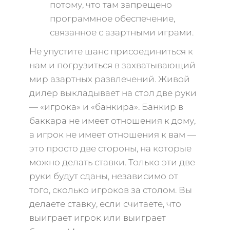
потому, что там запрещено
программное обеспечение,
связанное с азартными играми.
Не упустите шанс присоединиться к
нам и погрузиться в захватывающий
мир азартных развлечений. Живой
дилер выкладывает на стол две руки
— «игрока» и «банкира». Банкир в
баккара не имеет отношения к дому,
а игрок не имеет отношения к вам —
это просто две стороны, на которые
можно делать ставки. Только эти две
руки будут сданы, независимо от
того, сколько игроков за столом. Вы
делаете ставку, если считаете, что
выиграет игрок или выиграет