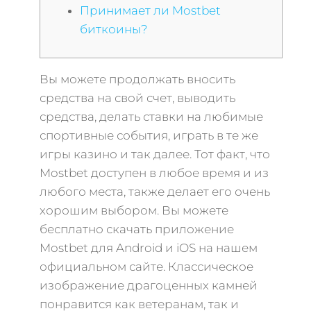
Принимает ли Mostbet
биткоины?
Вы можете продолжать вносить
средства на свой счет, выводить
средства, делать ставки на любимые
спортивные события, играть в те же
игры казино и так далее. Тот факт, что
Mostbet доступен в любое время и из
любого места, также делает его очень
хорошим выбором. Вы можете
бесплатно скачать приложение
Mostbet для Android и iOS на нашем
официальном сайте. Классическое
изображение драгоценных камней
понравится как ветеранам, так и