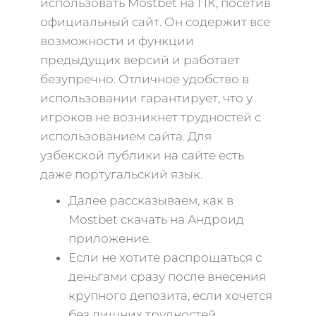
использовать Mostbet на ПК, посетив
официальный сайт. Он содержит все
возможности и функции
предыдущих версий и работает
безупречно. Отличное удобство в
использовании гарантирует, что у
игроков не возникнет трудностей с
использованием сайта. Для
узбекской публики на сайте есть
даже португальский язык.
Далее рассказываем, как в
Mostbet скачать на Андроид
приложение.
Если не хотите распрощаться с
деньгами сразу после внесения
крупного депозита, если хочется
без лишних трудностей