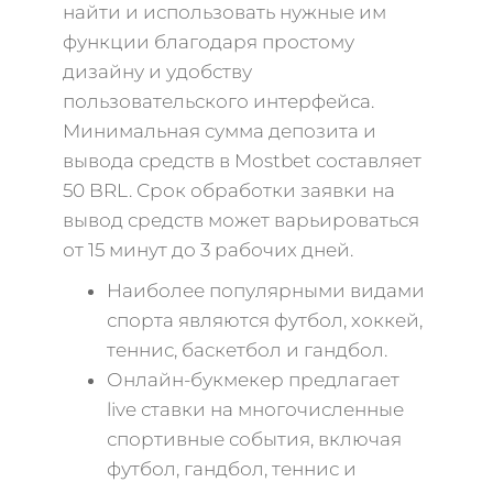
найти и использовать нужные им
функции благодаря простому
дизайну и удобству
пользовательского интерфейса.
Минимальная сумма депозита и
вывода средств в Mostbet составляет
50 BRL. Срок обработки заявки на
вывод средств может варьироваться
от 15 минут до 3 рабочих дней.
Наиболее популярными видами
спорта являются футбол, хоккей,
теннис, баскетбол и гандбол.
Онлайн-букмекер предлагает
live ставки на многочисленные
спортивные события, включая
футбол, гандбол, теннис и