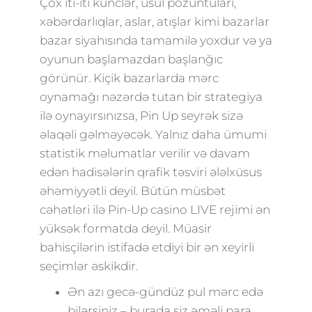
Çox iti-iti künclər, üsul pozuntuları,
xəbərdarlıqlar, aslar, atışlar kimi bazarlar
bazar siyahısında tamamilə yoxdur və ya
oyunun başlamazdan başlanğıc
görünür. Kiçik bazarlarda mərc
oynamağı nəzərdə tutan bir strategiya
ilə oynayırsınızsa, Pin Up seyrək sizə
əlaqəli gəlməyəcək. Yalnız daha ümumi
statistik məlumatlar verilir və davam
edən hadisələrin qrafik təsviri ələlxüsus
əhəmiyyətli deyil. Bütün müsbət
cəhətləri ilə Pin-Up casino LIVE rejimi ən
yüksək formatda deyil. Müasir
bahisçilərin istifadə etdiyi bir ən xeyirli
seçimlər əskikdir.
Ən azı gecə-gündüz pul mərc edə
bilərsiniz – burada siz əməli para