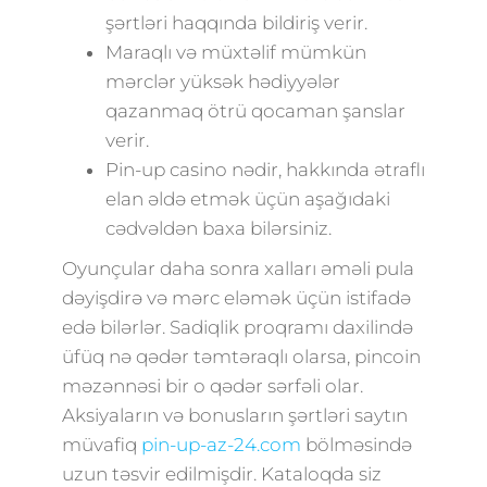
şərtləri haqqında bildiriş verir.
Maraqlı və müxtəlif mümkün
mərclər yüksək hədiyyələr
qazanmaq ötrü qocaman şanslar
verir.
Pin-up casino nədir, hakkında ətraflı
elan əldə etmək üçün aşağıdaki
cədvəldən baxa bilərsiniz.
Oyunçular daha sonra xalları əməli pula
dəyişdirə və mərc eləmək üçün istifadə
edə bilərlər. Sadiqlik proqramı daxilində
üfüq nə qədər təmtəraqlı olarsa, pincoin
məzənnəsi bir o qədər sərfəli olar.
Aksiyaların və bonusların şərtləri saytın
müvafiq
pin-up-az-24.com
bölməsində
uzun təsvir edilmişdir. Kataloqda siz