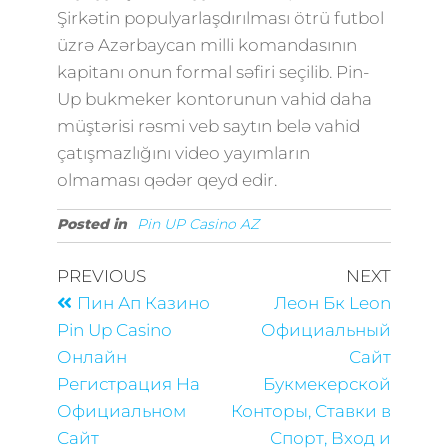
Şirkətin populyarlaşdırılması ötrü futbol
üzrə Azərbaycan milli komandasının
kapitanı onun formal səfiri seçilib. Pin-
Up bukmeker kontorunun vahid daha
müştərisi rəsmi veb saytın belə vahid
çatışmazlığını video yayımların
olmaması qədər qeyd edir.
Posted in
Pin UP Casino AZ
PREVIOUS
NEXT
Пин Ап Казино
Леон Бк Leon
Pin Up Casino
Официальный
Онлайн
Сайт
Регистрация На
Букмекерской
Официальном
Конторы, Ставки в
Сайт
Спорт, Вход и