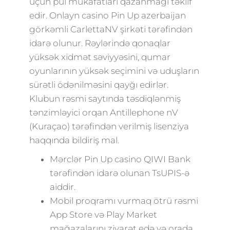
üçün pul mükafatları qazanmağı təklif
edir. Onlayn casino Pin Up azerbaijan
görkəmli CarlettaNV şirkəti tərəfindən
idarə olunur. Rəylərində qonaqlar
yüksək xidmət səviyyəsini, qumar
oyunlarının yüksək seçimini və uduşların
sürətli ödənilməsini qayğı edirlər.
Klubun rəsmi saytında təsdiqlənmiş
tənzimləyici orqan Antillephone nV
(Kuraçao) tərəfindən verilmiş lisenziya
haqqında bildiriş mal.
Mərclər Pin Up casino QIWI Bank
tərəfindən idarə olunan TsUPIS-ə
aiddir.
Mobil proqramı vurmaq ötrü rəsmi
App Store və Play Market
mağazalarını ziyarət edə və orada