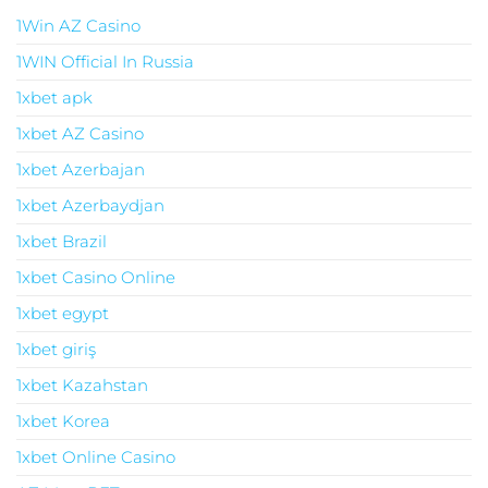
1Win AZ Casino
1WIN Official In Russia
1xbet apk
1xbet AZ Casino
1xbet Azerbajan
1xbet Azerbaydjan
1xbet Brazil
1xbet Casino Online
1xbet egypt
1xbet giriş
1xbet Kazahstan
1xbet Korea
1xbet Online Casino