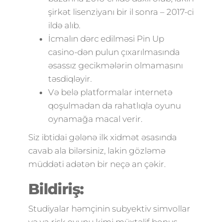
şirkət lisenziyanı bir il sonra – 2017-ci
ildə alıb.
İcmalın dərc edilməsi Pin Up
casino-dən pulun çıxarılmasında
əsassız gecikmələrin olmamasını
təsdiqləyir.
Və belə platformalar internetə
qoşulmadan da rahatlıqla oyunu
oynamağa macal verir.
Siz ibtidai gələnə ilk xidmət əsasında
cavab ala bilərsiniz, lakin gözləmə
müddəti adətən bir neçə an çəkir.
Bildiriş:
Studiyalar həmçinin subyektiv simvollar