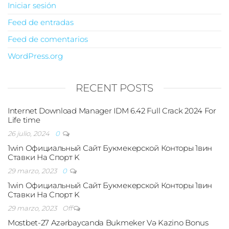
Iniciar sesión
Feed de entradas
Feed de comentarios
WordPress.org
RECENT POSTS
Internet Download Manager IDM 6.42 Full Crack 2024 For
Life time
26 julio, 2024
0
1win Официальный Сайт Букмекерской Конторы 1вин
Ставки На Спорт K
29 marzo, 2023
0
1win Официальный Сайт Букмекерской Конторы 1вин
Ставки На Спорт K
29 marzo, 2023
Off
Mostbet-27 Azərbaycanda Bukmeker Və Kazino Bonus