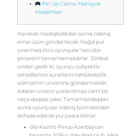
Pin Up Casino Mahiyyət
Məqamları
Hərəkəti təsdiqlədikdən sonra ödəniş
emal üçün göndəriləcək. Nağd pul
çıxarmaq ötrü oyunçular təcrübə
prosesini tamamlamalıdırlar. Söhbət
ondan gedir ki, oyunçu subyektiv
sənədlərinin surətlərini təhlükəsizlik
xidmətinin ünvanına göndərməlidir.
Adətən onların yoxlanılması cəmi bir
neçə dəqiqə çəkir. Tamamlandıqdan
sonra oyunçular ödəniş bölməsindən
istifadə edərək pul çıxara bilirlər.
Əla Kazino Pinup Azərbaycan
bazarına 2016-cı ildə daxil olub, lakin