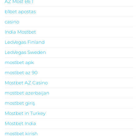
AZ Most BET
b1bet apostas
casino
India Mostbet
LeoVegas Finland
LeoVegas Sweden
mostbet apk
mostbet az 90
Mostbet AZ Casino
mostbet azerbaijan
mostbet giriş
Mostbet in Turkey
Mostbet India
mostbet kirish