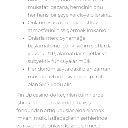
mükafatı qazana, həmçinin onu
hər hansı bir şeyə xərcləyə bilərsiniz.
Onların əsas üstünlüyü əsl kazino
atmosferini hiss görmək imkanıdır.
Onlarla mərc oynamağa
başlamalısınız, çünki yığım slotlarda
yüksək RTP, əlamətdar süjetlər və
subyektiv funksiyalar mülk.
Hər dönüm sayta daxil olan zaman
müştəri avtorizasiya üçün parol
olan SMS kodu alır.
Pin Up casino-də keçirilən turnirlərdə
iştirak edənlərin əzəmətli bəxşiş
fondundan artıq uduşlar əldə eləmək
imkanı mülk. İstifadəçilərin şərhlərində
və rəylərində onlayn kazinoları necə