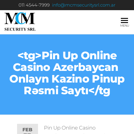
011 4544-7999
info@mcmsecuritysrl.com.ar
MCM
Seguridad
MENU
Privada
SECURITY
S.R.L.
<tg>Pin Up Online
Casino Azerbaycan ️
Onlayn Kazino Pinup
Rəsmi Saytı</tg
Pin Up Online Casino
FEB