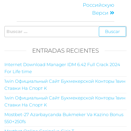
Российскую
Верси
ENTRADAS RECIENTES
Internet Download Manager IDM 6.42 Full Crack 2024
For Life time
1win Официальный Сайт Букмекерской Конторы 1вин
Ставки На Спорт K
1win Официальный Сайт Букмекерской Конторы 1вин
Ставки На Спорт K
Mostbet-27 Azərbaycanda Bukmeker Və Kazino Bonus
550+250fs