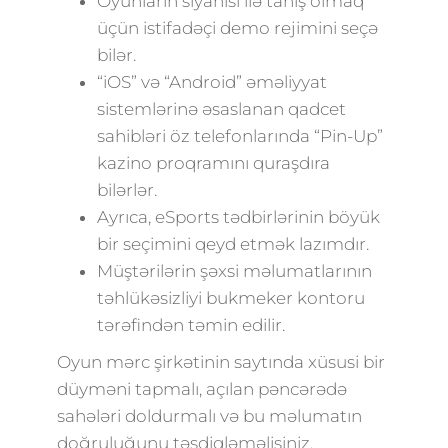
Oyunların siyahısı ilə tanış olmaq
üçün istifadəçi demo rejimini seçə
bilər.
“iOS” və “Android” əməliyyat
sistemlərinə əsaslanan qadcet
sahibləri öz telefonlarında “Pin-Up”
kazino proqramını quraşdıra
bilərlər.
Ayrıca, eSports tədbirlərinin böyük
bir seçimini qeyd etmək lazımdır.
Müştərilərin şəxsi məlumatlarının
təhlükəsizliyi bukmeker kontoru
tərəfindən təmin edilir.
Oyun mərc şirkətinin saytında xüsusi bir
düyməni tapmalı, açılan pəncərədə
sahələri doldurmalı və bu məlumatın
doğruluğunu təsdiqləməlisiniz.