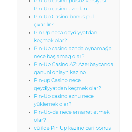
Pin-Up casino pulsuz versiyası
Pin-Up casino azndan
Pin-Up Casino bonus pul
çıxarılır?
Pin Up necə qeydiyyatdan
keçmək olar?
Pin-Up casino aznda oynamağa
necə başlamaq olar?
Pin-Up Casino AZ: Azərbaycanda
qanuni onlayn kazino
Pin-up Casino necə
qeydiyyatdan keçmək olar?
Pin-Up casino aznu necə
yükləmək olar?
Pin-Up-da necə əmanət etmək
olar?
cü ildə Pin Up kazino cari bonus