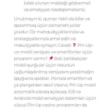
tələb olunan məbləği göstərməli
və əməliyyatı təsdiqləməlisiniz.
Unutmayın ki, qumar riskli ola bilər və
qazanmaq üçün zəmanətli yollar
yoxdur. Öz məhdudiyyətlərinizə və
strategiyalarınıza əməl edin və
məsuliyyətlə oynayın. Cavab
Pin-Up-
un mobil versiyası və smartfonlar üçün
proqram varmı?
Bəli, tərtibatçılar
mobil qurğular üçün resursun
uyğunlaşdırılmış versiyasını yaratmağın
qayğısına qaldılar. Portala smartfon və
ya planşetdən daxil olsanız, Pin Up mobil
avtomatik olaraq açılacaq. IOS və
Android mobil əməliyyat sistemləri üçün
xüsusi Pin-Up casino proqramları da