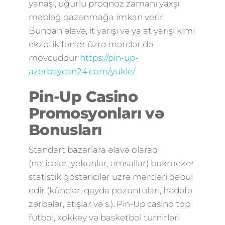
yanaşı, uğurlu proqnoz zamanı yaxşı
məbləğ qazanmağa imkan verir.
Bundan əlavə, it yarışı və ya at yarışı kimi
ekzotik fənlər üzrə mərclər də
mövcuddur
https://pin-up-
azerbaycan24.com/yukle/
.
Pin-Up Casino
Promosyonları və
Bonusları
Standart bazarlara əlavə olaraq
(nəticələr, yekunlar, əmsallar) bukmeker
statistik göstəricilər üzrə mərcləri qəbul
edir (künclər, qayda pozuntuları, hədəfə
zərbələr, atışlar və s.). Pin-Up casino top
futbol, ​​xokkey və basketbol turnirləri