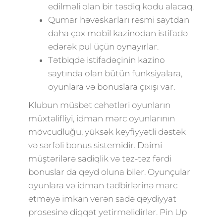
edilməli olan bir təsdiq kodu alacaq.
Qumar həvəskarları rəsmi saytdan
daha çox mobil kazinodan istifadə
edərək pul üçün oynayırlar.
Tətbiqdə istifadəçinin kazino
saytında olan bütün funksiyalara,
oyunlara və bonuslara çıxışı var.
Klubun müsbət cəhətləri oyunların
müxtəlifliyi, idman mərc oyunlarının
mövcudluğu, yüksək keyfiyyətli dəstək
və sərfəli bonus sistemidir. Daimi
müştərilərə sadiqlik və tez-tez fərdi
bonuslar da qeyd oluna bilər. Oyunçular
oyunlara və idman tədbirlərinə mərc
etməyə imkan verən sadə qeydiyyat
prosesinə diqqət yetirməlidirlər. Pin Up