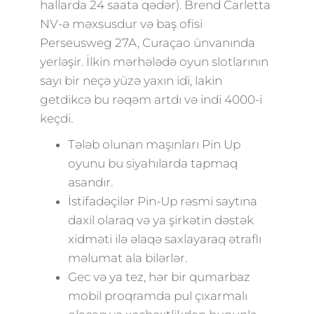
hallarda 24 saata qədər). Brend Carletta
NV-ə məxsusdur və baş ofisi
Perseusweg 27A, Curaçao ünvanında
yerləşir. İlkin mərhələdə oyun slotlarının
sayı bir neçə yüzə yaxın idi, lakin
getdikcə bu rəqəm artdı və indi 4000-i
keçdi.
Tələb olunan maşınları Pin Up
oyunu bu siyahılarda tapmaq
asandır.
İstifadəçilər Pin-Up rəsmi saytına
daxil olaraq və ya şirkətin dəstək
xidməti ilə əlaqə saxlayaraq ətraflı
məlumat ala bilərlər.
Gec və ya tez, hər bir qumarbaz
mobil proqramda pul çıxarmalı