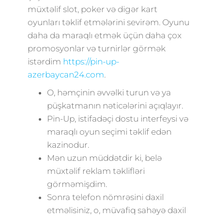
müxtəlif slot, poker və digər kart
oyunları təklif etmələrini sevirəm. Oyunu
daha da maraqlı etmək üçün daha çox
promosyonlar və turnirlər görmək
istərdim
https://pin-up-
azerbaycan24.com
.
O, həmçinin əvvəlki turun və ya
püşkatmanın nəticələrini açıqlayır.
Pin-Up, istifadəçi dostu interfeysi və
maraqlı oyun seçimi təklif edən
kazinodur.
Mən uzun müddətdir ki, belə
müxtəlif reklam təklifləri
görməmişdim.
Sonra telefon nömrəsini daxil
etməlisiniz, o, müvafiq sahəyə daxil