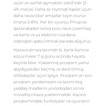
üçün ən sərfəli qiymətləri təklif edir (2-
4% marja). Daha az reytinqli liqalar üçün
daha təvazökar əmsallar təyin olunur
(marja 5-8%). Hər bir oyunçu Pinup az
qazandıqdan sonra pulu necə çıxarmaq
və karta və ya elektron cüzdana
ödənişləri qəbul etmək barədə düşünür.
Nəzərə almaq lazımdır ki, bank kartına
köçürmələr 7 iş günü ərzində həyata
keçirilə bilər. Yüklənmiş proqram yalnız
qeydiyyatdan keçmiş və daxil olmuş
istifadəçilər üçün işləyir. Proqram ən son
proqram yeniləməsini və lazımi boş
yaddaş miqdarını yoxladıqdan sonra
müvafiq cihaza yüklənməlidir. Kazino
proqramındakı funksiyalar və oyunların