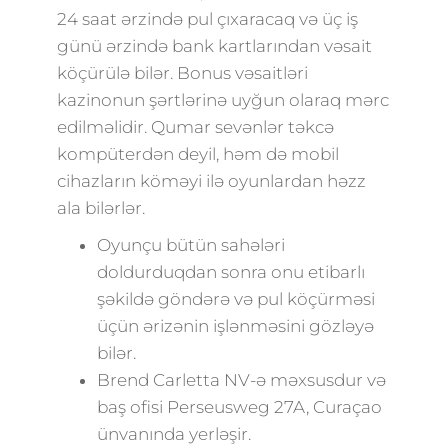
24 saat ərzində pul çıxaracaq və üç iş
günü ərzində bank kartlarından vəsait
köçürülə bilər. Bonus vəsaitləri
kazinonun şərtlərinə uyğun olaraq mərc
edilməlidir. Qumar sevənlər təkcə
kompüterdən deyil, həm də mobil
cihazların köməyi ilə oyunlardan həzz
ala bilərlər.
Oyunçu bütün sahələri
doldurduqdan sonra onu etibarlı
şəkildə göndərə və pul köçürməsi
üçün ərizənin işlənməsini gözləyə
bilər.
Brend Carletta NV-ə məxsusdur və
baş ofisi Perseusweg 27A, Curaçao
ünvanında yerləşir.