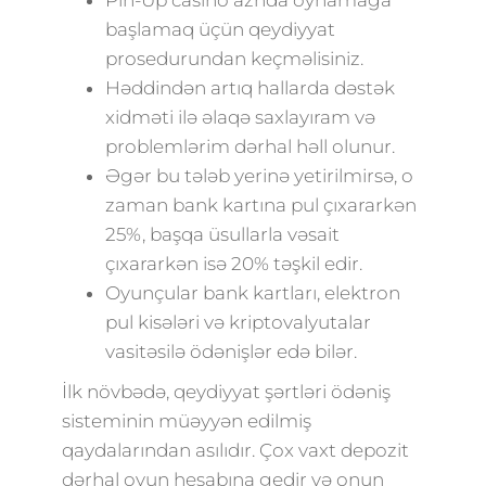
Pin-Up casino aznda oynamağa
başlamaq üçün qeydiyyat
prosedurundan keçməlisiniz.
Həddindən artıq hallarda dəstək
xidməti ilə əlaqə saxlayıram və
problemlərim dərhal həll olunur.
Əgər bu tələb yerinə yetirilmirsə, o
zaman bank kartına pul çıxararkən
25%, başqa üsullarla vəsait
çıxararkən isə 20% təşkil edir.
Oyunçular bank kartları, elektron
pul kisələri və kriptovalyutalar
vasitəsilə ödənişlər edə bilər.
İlk növbədə, qeydiyyat şərtləri ödəniş
sisteminin müəyyən edilmiş
qaydalarından asılıdır. Çox vaxt depozit
dərhal oyun hesabına gedir və onun