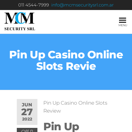
011 4544-7999
info@mcmsecuritysrl.com.ar
MCM
Seguridad
MENU
Privada
SECURITY
S.R.L.
Pin Up Casino Online
Slots Revie
Pin Up Casino Online Slots
JUN
27
Review
2022
Pin Up
Off