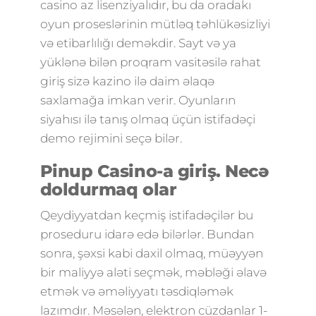
casino az lisenziyalıdır, bu da oradakı
oyun proseslərinin mütləq təhlükəsizliyi
və etibarlılığı deməkdir. Sayt və ya
yüklənə bilən proqram vasitəsilə rahat
giriş sizə kazino ilə daim əlaqə
saxlamağa imkan verir. Oyunların
siyahısı ilə tanış olmaq üçün istifadəçi
demo rejimini seçə bilər.
Pinup Casino-a giriş. Necə
doldurmaq olar
Qeydiyyatdan keçmiş istifadəçilər bu
proseduru idarə edə bilərlər. Bundan
sonra, şəxsi kabi daxil olmaq, müəyyən
bir maliyyə aləti seçmək, məbləği əlavə
etmək və əməliyyatı təsdiqləmək
lazımdır. Məsələn, elektron cüzdanlar 1-