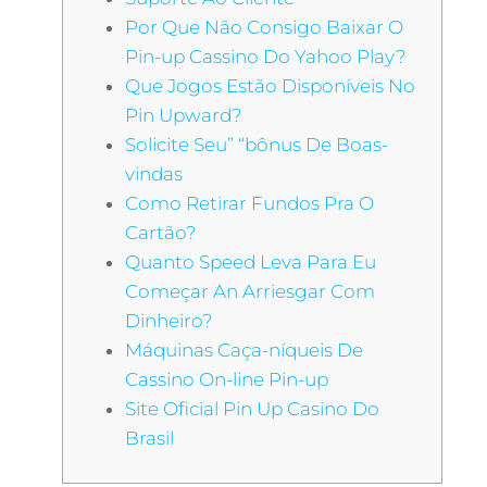
Por Que Não Consigo Baixar O
Pin-up Cassino Do Yahoo Play?
Que Jogos Estão Disponíveis No
Pin Upward?
Solicite Seu” “bônus De Boas-
vindas
Como Retirar Fundos Pra O
Cartão?
Quanto Speed Leva Para Eu
Começar An Arriesgar Com
Dinheiro?
Máquinas Caça-níqueis De
Cassino On-line Pin-up
Site Oficial Pin Up Casino Do
Brasil