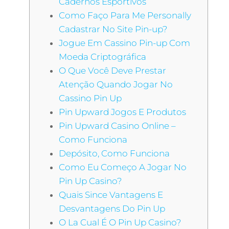
Cadernos Esportivos
Como Faço Para Me Personally
Cadastrar No Site Pin-up?
Jogue Em Cassino Pin-up Com
Moeda Criptográfica
O Que Você Deve Prestar
Atenção Quando Jogar No
Cassino Pin Up
Pin Upward Jogos E Produtos
Pin Upward Casino Online –
Como Funciona
Depósito, Como Funciona
Como Eu Começo A Jogar No
Pin Up Casino?
Quais Since Vantagens E
Desvantagens Do Pin Up
O La Cual É O Pin Up Casino?