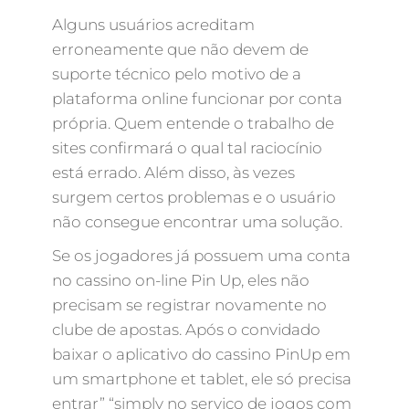
Alguns usuários acreditam
erroneamente que não devem de
suporte técnico pelo motivo de a
plataforma online funcionar por conta
própria. Quem entende o trabalho de
sites confirmará o qual tal raciocínio
está errado. Além disso, às vezes
surgem certos problemas e o usuário
não consegue encontrar uma solução.
Se os jogadores já possuem uma conta
no cassino on-line Pin Up, eles não
precisam se registrar novamente no
clube de apostas. Após o convidado
baixar o aplicativo do cassino PinUp em
um smartphone et tablet, ele só precisa
entrar” “simply no serviço de jogos com