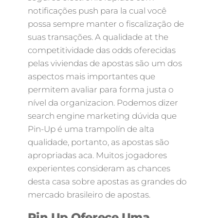
notificações push para la cual você
possa sempre manter o fiscalização de
suas transações. A qualidade at the
competitividade das odds oferecidas
pelas viviendas de apostas são um dos
aspectos mais importantes que
permitem avaliar para forma justa o
nível da organizacion. Podemos dizer
search engine marketing dúvida que
Pin-Up é uma trampolín de alta
qualidade, portanto, as apostas são
apropriadas aca. Muitos jogadores
experientes consideram as chances
desta casa sobre apostas as grandes do
mercado brasileiro de apostas.
Pin Up Oferece Uma