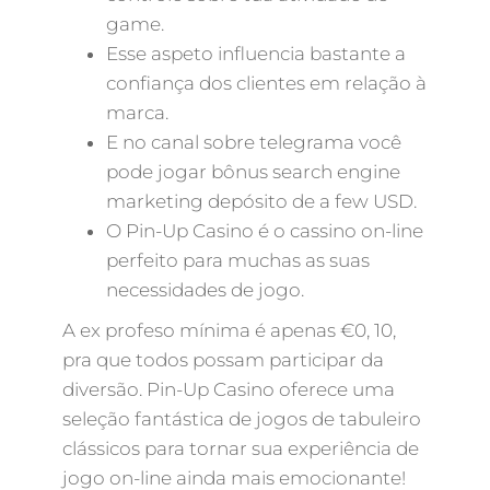
game.
Esse aspeto influencia bastante a
confiança dos clientes em relação à
marca.
E no canal sobre telegrama você
pode jogar bônus search engine
marketing depósito de a few USD.
O Pin-Up Casino é o cassino on-line
perfeito para muchas as suas
necessidades de jogo.
A ex profeso mínima é apenas €0, 10,
pra que todos possam participar da
diversão. Pin-Up Casino oferece uma
seleção fantástica de jogos de tabuleiro
clássicos para tornar sua experiência de
jogo on-line ainda mais emocionante!