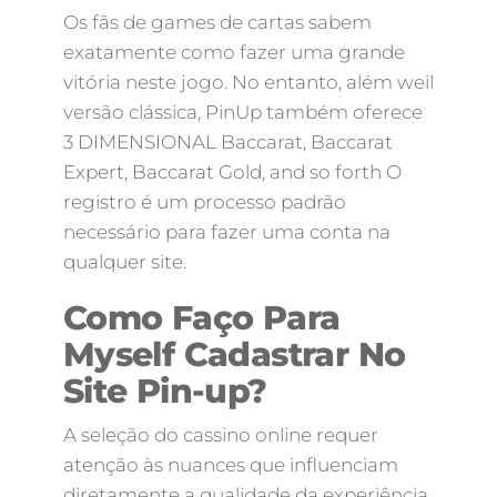
Os fãs de games de cartas sabem
exatamente como fazer uma grande
vitória neste jogo. No entanto, além weil
versão clássica, PinUp também oferece
3 DIMENSIONAL Baccarat, Baccarat
Expert, Baccarat Gold, and so forth O
registro é um processo padrão
necessário para fazer uma conta na
qualquer site.
Como Faço Para
Myself Cadastrar No
Site Pin-up?
A seleção do cassino online requer
atenção às nuances que influenciam
diretamente a qualidade da experiência