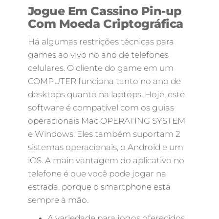
Jogue Em Cassino Pin-up
Com Moeda Criptográfica
Há algumas restrições técnicas para
games ao vivo no ano de telefones
celulares. O cliente do game em um
COMPUTER funciona tanto no ano de
desktops quanto na laptops. Hoje, este
software é compatível com os guias
operacionais Mac OPERATING SYSTEM
e Windows. Eles também suportam 2
sistemas operacionais, o Android e um
iOS. A main vantagem do aplicativo no
telefone é que você pode jogar na
estrada, porque o smartphone está
sempre à mão.
A variedade para jogos oferecidos