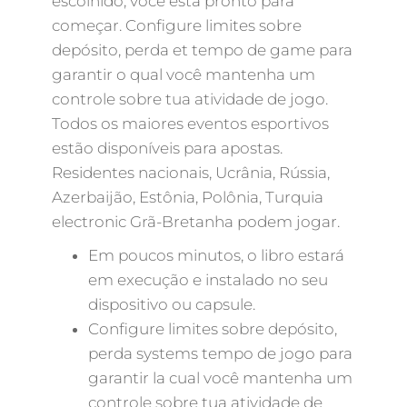
escolhido, você está pronto para
começar. Configure limites sobre
depósito, perda et tempo de game para
garantir o qual você mantenha um
controle sobre tua atividade de jogo.
Todos os maiores eventos esportivos
estão disponíveis para apostas.
Residentes nacionais, Ucrânia, Rússia,
Azerbaijão, Estônia, Polônia, Turquia
electronic Grã-Bretanha podem jogar.
Em poucos minutos, o libro estará
em execução e instalado no seu
dispositivo ou capsule.
Configure limites sobre depósito,
perda systems tempo de jogo para
garantir la cual você mantenha um
controle sobre tua atividade de