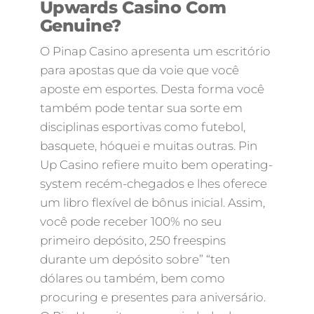
Upwards Casino Com
Genuine?
O Pinap Casino apresenta um escritório
para apostas que da voie que você
aposte em esportes. Desta forma você
também pode tentar sua sorte em
disciplinas esportivas como futebol,
basquete, hóquei e muitas outras. Pin
Up Casino refiere muito bem operating-
system recém-chegados e lhes oferece
um libro flexível de bônus inicial. Assim,
você pode receber 100% no seu
primeiro depósito, 250 freespins
durante um depósito sobre” “ten
dólares ou também, bem como
procuring e presentes para aniversário.