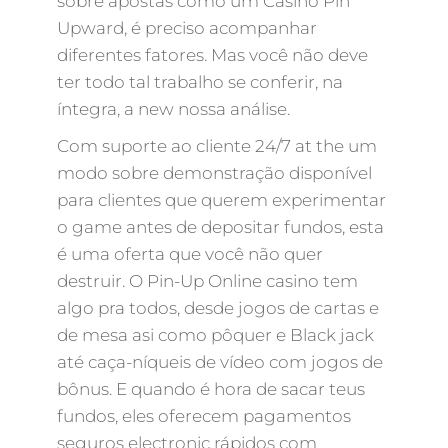
sobre apostas como um Casino Pin
Upward, é preciso acompanhar
diferentes fatores. Mas você não deve
ter todo tal trabalho se conferir, na
íntegra, a new nossa análise.
Com suporte ao cliente 24/7 at the um
modo sobre demonstração disponível
para clientes que querem experimentar
o game antes de depositar fundos, esta
é uma oferta que você não quer
destruir. O Pin-Up Online casino tem
algo pra todos, desde jogos de cartas e
de mesa asi como pôquer e Black jack
até caça-níqueis de vídeo com jogos de
bônus. E quando é hora de sacar teus
fundos, eles oferecem pagamentos
seguros electronic rápidos com