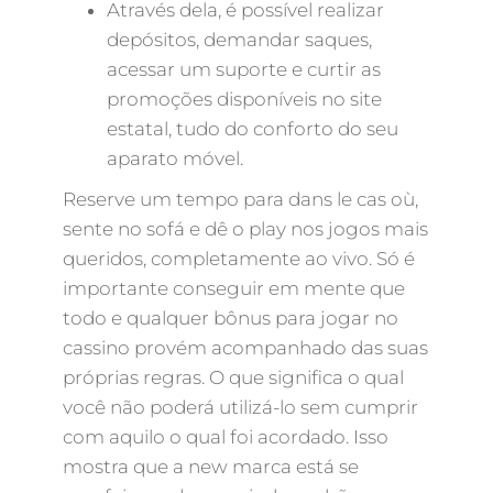
Através dela, é possível realizar
depósitos, demandar saques,
acessar um suporte e curtir as
promoções disponíveis no site
estatal, tudo do conforto do seu
aparato móvel.
Reserve um tempo para dans le cas où,
sente no sofá e dê o play nos jogos mais
queridos, completamente ao vivo. Só é
importante conseguir em mente que
todo e qualquer bônus para jogar no
cassino provém acompanhado das suas
próprias regras. O que significa o qual
você não poderá utilizá-lo sem cumprir
com aquilo o qual foi acordado. Isso
mostra que a new marca está se