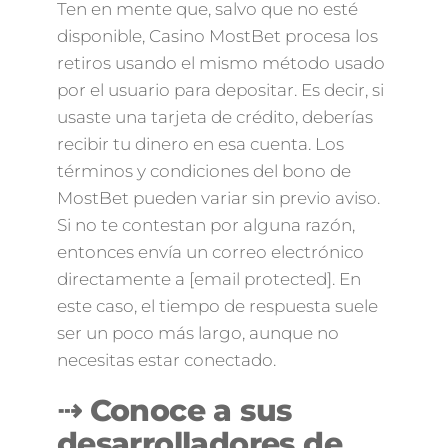
Ten en mente que, salvo que no esté
disponible, Casino MostBet procesa los
retiros usando el mismo método usado
por el usuario para depositar. Es decir, si
usaste una tarjeta de crédito, deberías
recibir tu dinero en esa cuenta. Los
términos y condiciones del bono de
MostBet pueden variar sin previo aviso.
Si no te contestan por alguna razón,
entonces envía un correo electrónico
directamente a [email protected]. En
este caso, el tiempo de respuesta suele
ser un poco más largo, aunque no
necesitas estar conectado.
⇢ Conoce a sus
desarrolladores de