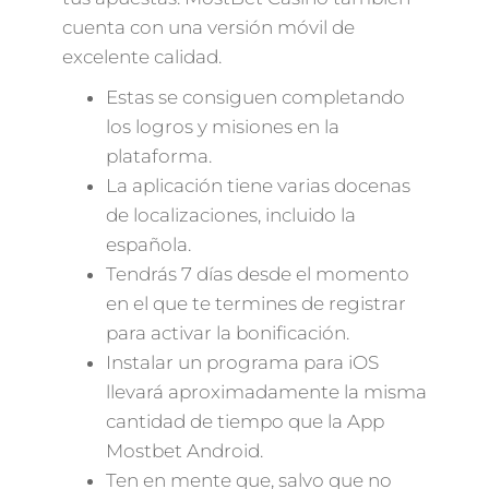
cuenta con una versión móvil de
excelente calidad.
Estas se consiguen completando
los logros y misiones en la
plataforma.
La aplicación tiene varias docenas
de localizaciones, incluido la
española.
Tendrás 7 días desde el momento
en el que te termines de registrar
para activar la bonificación.
Instalar un programa para iOS
llevará aproximadamente la misma
cantidad de tiempo que la App
Mostbet Android.
Ten en mente que, salvo que no