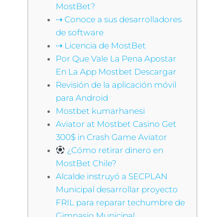
MostBet?
⇢ Conoce a sus desarrolladores
de software
⇢ Licencia de MostBet
Por Que Vale La Pena Apostar
En La App Mostbet Descargar
Revisión de la aplicación móvil
para Android
Mostbet kumarhanesi
Aviator at Mostbet Casino Get
300$ in Crash Game Aviator
¿Cómo retirar dinero en
MostBet Chile?
Alcalde instruyó a SECPLAN
Municipal desarrollar proyecto
FRIL para reparar techumbre de
Gimnasio Municipal