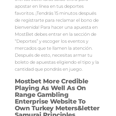
apostar en línea en tus deportes
favoritos. ¡Tendrás 15 minutos después
de registrarte para reclamar el bono de
bienvenida! Para hacer una apuesta en
MostBet debes entrar en la sección de
“Deportes” y escoger los eventos y
mercados que te llamen la atención.
Después de esto, necesitas armar tu
boleto de apuestas eligiendo el tipo y la
cantidad que pondrás en juego.
Mostbet More Credible
Playing As Well As On
Range Gambling
Enterprise Website To
Own Turkey Meters&letter
Samurai Principles