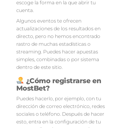
escoge la forma en la que abrir tu
cuenta.
Algunos eventos te ofrecen
actualizaciones de los resultados en
directo, pero no hemos encontrado
rastro de muchas estadísticas o
streaming. Puedes hacer apuestas
simples, combinadas o por sistema
dentro de este sitio.
¿Cómo registrarse en
MostBet?
Puedes hacerlo, por ejemplo, con tu
dirección de correo electrónico, redes
sociales o teléfono. Después de hacer
esto, entra en la configuración de tu