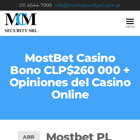
011 4544-7999
info@mcmsecuritysrl.com.ar
MCM
Seguridad
MENU
Privada
SECURITY
S.R.L.
MostBet Casino
Bono CLP$260 000 +
Opiniones del Casino
Online
Mostbet PL
ABR