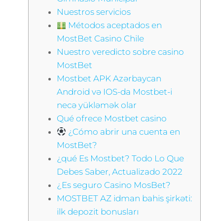
Nuestros servicios
Métodos aceptados en
MostBet Casino Chile
Nuestro veredicto sobre casino
MostBet
Mostbet APK Azərbaycan
Android və IOS-da Mostbet-i
necə yükləmək olar
Qué ofrece Mostbet casino
¿Cómo abrir una cuenta en
MostBet?
¿qué Es Mostbet? Todo Lo Que
Debes Saber, Actualizado 2022
¿Es seguro Casino MosBet?
MOSTBET AZ idman bahis şirkəti:
ilk depozit bonusları