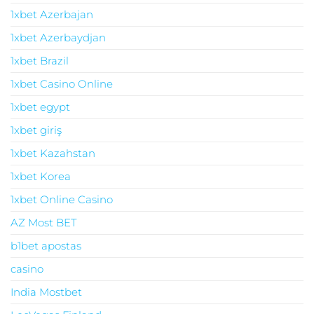
1xbet Azerbajan
1xbet Azerbaydjan
1xbet Brazil
1xbet Casino Online
1xbet egypt
1xbet giriş
1xbet Kazahstan
1xbet Korea
1xbet Online Casino
AZ Most BET
b1bet apostas
casino
India Mostbet