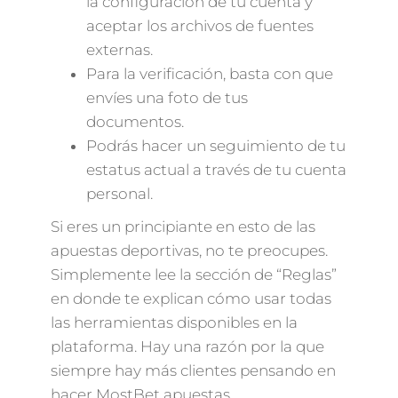
la configuración de tu cuenta y
aceptar los archivos de fuentes
externas.
Para la verificación, basta con que
envíes una foto de tus
documentos.
Podrás hacer un seguimiento de tu
estatus actual a través de tu cuenta
personal.
Si eres un principiante en esto de las
apuestas deportivas, no te preocupes.
Simplemente lee la sección de “Reglas”
en donde te explican cómo usar todas
las herramientas disponibles en la
plataforma. Hay una razón por la que
siempre hay más clientes pensando en
hacer MostBet apuestas.