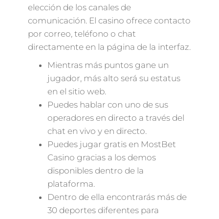
elección de los canales de
comunicación. El casino ofrece contacto
por correo, teléfono o chat
directamente en la página de la interfaz.
Mientras más puntos gane un
jugador, más alto será su estatus
en el sitio web.
Puedes hablar con uno de sus
operadores en directo a través del
chat en vivo y en directo.
Puedes jugar gratis en MostBet
Casino gracias a los demos
disponibles dentro de la
plataforma.
Dentro de ella encontrarás más de
30 deportes diferentes para