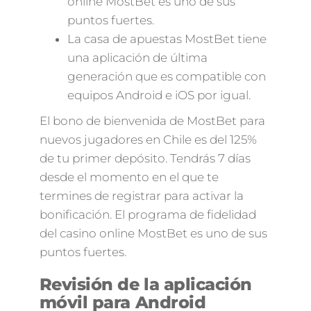
online MostBet es uno de sus
puntos fuertes.
La casa de apuestas MostBet tiene
una aplicación de última
generación que es compatible con
equipos Android e iOS por igual.
El bono de bienvenida de MostBet para
nuevos jugadores en Chile es del 125%
de tu primer depósito. Tendrás 7 días
desde el momento en el que te
termines de registrar para activar la
bonificación. El programa de fidelidad
del casino online MostBet es uno de sus
puntos fuertes.
Revisión de la aplicación
móvil para Android