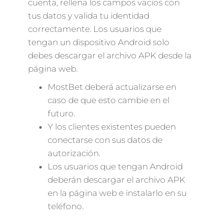
cuenta, rellena los campos vacíos con
tus datos y valida tu identidad
correctamente. Los usuarios que
tengan un dispositivo Android solo
debes descargar el archivo APK desde la
página web.
MostBet deberá actualizarse en
caso de que esto cambie en el
futuro.
Y los clientes existentes pueden
conectarse con sus datos de
autorización.
Los usuarios que tengan Android
deberán descargar el archivo APK
en la página web e instalarlo en su
teléfono.