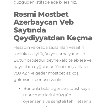
güzgüdən istifadə edə bilərsiniz.
Rəsmi Mostbet
Azerbaycan Veb
Saytında
Qeydiyyatdan Keçmə
Hesabın və orada saxlanılan vəsaitin
təhlükəsizliyi üçün yoxlama yaradılıb.
Bütün prosedur beynəlxalq tələblərə və
qaydalara uyğundur. Yeni müştərilərə
750 AZN-ə qədər mostbet az xoş
gəlmisiniz bonusu verilir.
Bununla belə, əgər siz statistikaya
mərc mərclərini düzgün
öyrənsəniz və səriştəli təhlil etsəniz,