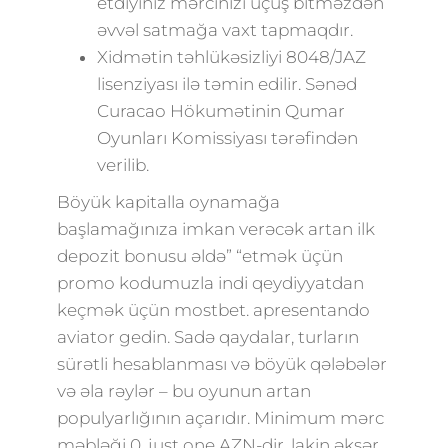
etdiyiniz mərcinizi uçuş bitməzdən
əvvəl satmağa vaxt tapmaqdır.
Xidmətin təhlükəsizliyi 8048/JAZ
lisenziyası ilə təmin edilir. Sənəd
Curacao Hökumətinin Qumar
Oyunları Komissiyası tərəfindən
verilib.
Böyük kapitalla oynamağa
başlamağınıza imkan verəcək artan ilk
depozit bonusu əldə” “etmək üçün
promo kodumuzla indi qeydiyyatdan
keçmək üçün mostbet. apresentando
aviator gedin. Sadə qaydalar, turların
sürətli hesablanması və böyük qələbələr
və əla rəylər – bu oyunun artan
populyarlığının açarıdır. Minimum mərc
məbləği 0, just one AZN-dir, lakin əksər