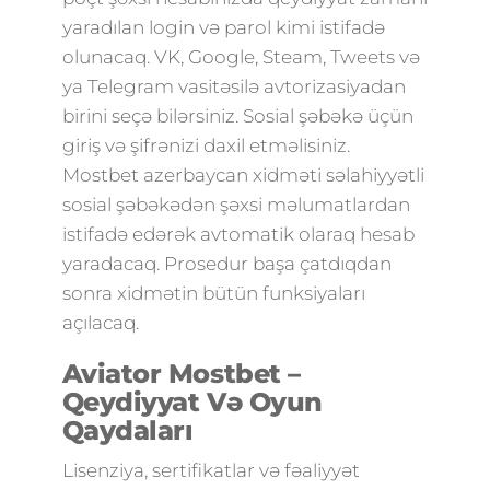
yaradılan login və parol kimi istifadə
olunacaq. VK, Google, Steam, Tweets və
ya Telegram vasitəsilə avtorizasiyadan
birini seçə bilərsiniz. Sosial şəbəkə üçün
giriş və şifrənizi daxil etməlisiniz.
Mostbet azerbaycan xidməti səlahiyyətli
sosial şəbəkədən şəxsi məlumatlardan
istifadə edərək avtomatik olaraq hesab
yaradacaq. Prosedur başa çatdıqdan
sonra xidmətin bütün funksiyaları
açılacaq.
Aviator Mostbet –
Qeydiyyat Və Oyun
Qaydaları
Lisenziya, sertifikatlar və fəaliyyət