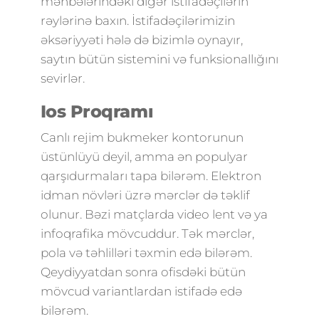
mənbələrindəki digər istifadəçilərin
rəylərinə baxın. İstifadəçilərimizin
əksəriyyəti hələ də bizimlə oynayır,
saytın bütün sistemini və funksionallığını
sevirlər.
Ios Proqramı
Canlı rejim bukmeker kontorunun
üstünlüyü deyil, amma ən populyar
qarşıdurmaları tapa bilərəm. Elektron
idman növləri üzrə mərclər də təklif
olunur. Bəzi matçlarda video lent və ya
infoqrafika mövcuddur. Tək mərclər,
pola və təhlilləri təxmin edə bilərəm.
Qeydiyyatdan sonra ofisdəki bütün
mövcud variantlardan istifadə edə
bilərəm.