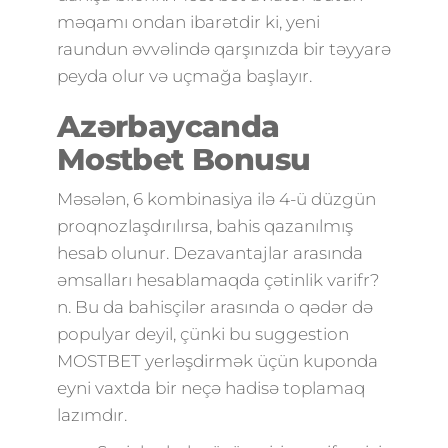
məqamı ondan ibarətdir ki, yeni
raundun əvvəlində qarşınızda bir təyyarə
peyda olur və uçmağa başlayır.
Azərbaycanda
Mostbet Bonusu
Məsələn, 6 kombinasiya ilə 4-ü düzgün
proqnozlaşdırılırsa, bahis qazanılmış
hesab olunur. Dezavantajlar arasında
əmsalları hesablamaqda çətinlik varifr?
n. Bu da bahisçilər arasında o qədər də
populyar deyil, çünki bu suggestion
MOSTBET yerləşdirmək üçün kuponda
eyni vaxtda bir neçə hadisə toplamaq
lazımdır.