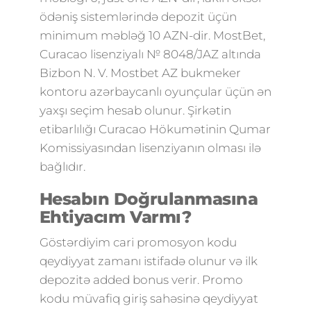
ödəniş sistemlərində depozit üçün
minimum məbləğ 10 AZN-dir. MostBet,
Curacao lisenziyalı № 8048/JAZ altında
Bizbon N. V. Mostbet AZ bukmeker
kontoru azərbaycanlı oyunçular üçün ən
yaxşı seçim hesab olunur. Şirkətin
etibarlılığı Curacao Hökumətinin Qumar
Komissiyasından lisenziyanın olması ilə
bağlıdır.
Hesabın Doğrulanmasına
Ehtiyacım Varmı?
Göstərdiyim cari promosyon kodu
qeydiyyat zamanı istifadə olunur və ilk
depozitə added bonus verir. Promo
kodu müvafiq giriş sahəsinə qeydiyyat