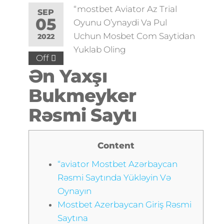
“mostbet Aviator Az Trial
SEP
05
Oyunu O’ynaydi Va Pul
Uchun Mosbet Com Saytidan
2022
Yuklab Oling
Off
Ən Yaxşı
Bukmeyker
Rəsmi Saytı
Content
“aviator Mostbet Azərbaycan
Rəsmi Saytında Yükləyin Və
Oynayın
Mostbet Azerbaycan Giriş Rəsmi
Saytına