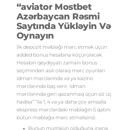
“aviator Mostbet
Azərbaycan Rəsmi
Saytında Yükləyin Və
Oynayın
İlk depozit məbləği mərc etmək üçün
added bonus hesabına köçürüləcək.
Hesabın qeydiyyatı zamanı bonus
seçimindən asılı olaraq mərc oyunları
idman mərclərində və ya kazino
mərclərində baş verir. İdman
mərclərində geri qazanmaq üçün siz üç
hadisə” “ilə 1, 4 və ya daha çox əmsalla
ekspress mərclərdəki məbləğin 5 qatını
bütün məbləğə mərc etməlisiniz.
Bunun mümkün olduğuna inana