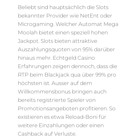
Beliebt sind hauptsächlich die Slots
bekannter Provider wie NetEnt oder
Microgaming. Welcher Automat Mega
Moolah bietet einen speziell hohen
Jackpot. Slots bieten attraktive
Auszahlungsquoten von 95% darüber
hinaus mehr. Echtgeld Casino
Erfahrungen zeigen dennoch, dass die
RTP beim Blackjack qua über 99% pro
höchsten ist. Ausser auf dem
Willkommensbonus bringen auch
bereits registrierte Spieler von
Promotionsangeboten profitieren. So
existieren es etwa Reload-Boni für
weitere Einzahlungen oder einen
Cashback auf Verluste.