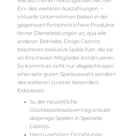
wie auch einen reibungslosen Akt bei
Ein- des weiteren Auszahlungen. –
Virtuelle Unternehmen bieten in der
gegenwart fortschrittlichere Produkte
ferner Dienstleistungen an, qua alle
anderen Betriebe. Einige Casinos
bescheren exklusive Spiele fuer, die sie
an ihre treuen Mitglieder konstruieren.
So kommt es nicht nur abgeschlossen
einer sehr guten Spielauswahl, sondern
des weiteren zu einer besonders
Exklusiven.
Ja, der neuzeitliche
Glücksspielstaatsvertrag erlaubt
dasjenige Spielen in Spezielle
Casinos.
Hierzu gehören Einzahlungs-