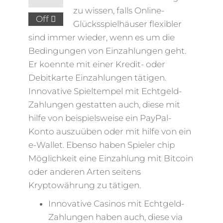
zu wissen, falls Online-
Off
Glücksspielhäuser flexibler
sind immer wieder, wenn es um die
Bedingungen von Einzahlungen geht.
Er koennte mit einer Kredit- oder
Debitkarte Einzahlungen tätigen.
Innovative Spieltempel mit Echtgeld-
Zahlungen gestatten auch, diese mit
hilfe von beispielsweise ein PayPal-
Konto auszuüben oder mit hilfe von ein
e-Wallet. Ebenso haben Spieler chip
Möglichkeit eine Einzahlung mit Bitcoin
oder anderen Arten seitens
Kryptowährung zu tätigen.
Innovative Casinos mit Echtgeld-
Zahlungen haben auch, diese via