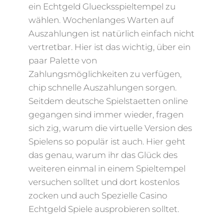
ein Echtgeld Gluecksspieltempel zu
wählen. Wochenlanges Warten auf
Auszahlungen ist natürlich einfach nicht
vertretbar. Hier ist das wichtig, über ein
paar Palette von
Zahlungsmöglichkeiten zu verfügen,
chip schnelle Auszahlungen sorgen.
Seitdem deutsche Spielstaetten online
gegangen sind immer wieder, fragen
sich zig, warum die virtuelle Version des
Spielens so populär ist auch. Hier geht
das genau, warum ihr das Glück des
weiteren einmal in einem Spieltempel
versuchen solltet und dort kostenlos
zocken und auch Spezielle Casino
Echtgeld Spiele ausprobieren solltet.