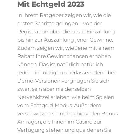
Mit Echtgeld 2023
In ihrem Ratgeber zeigen wir, wie die
ersten Schritte gelingen – von der
Registration über die beste Einzahlung
bis hin zur Auszahlung jener Gewinne.
Zudem zeigen wir, wie Jene mit einem
Rabatt Ihre Gewinnchancen erhöhen
können. Das ist natürlich natürlich
jedem im übrigen überlassen, denn bei
Demo-Versionen vergnügen Sie sich
zwar, sein aber nie denselben
Nervenkitzel erleben, wie beim Spielen
vom Echtgeld-Modus. Außerdem
verschwitzen sie nicht chip vielen Bonus
Anfragen, die Ihnen im Casino zur
Verfügung stehen und qua denen Sie