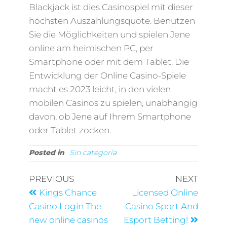
Blackjack ist dies Casinospiel mit dieser
höchsten Auszahlungsquote. Benützen
Sie die Möglichkeiten und spielen Jene
online am heimischen PC, per
Smartphone oder mit dem Tablet. Die
Entwicklung der Online Casino-Spiele
macht es 2023 leicht, in den vielen
mobilen Casinos zu spielen, unabhängig
davon, ob Jene auf Ihrem Smartphone
oder Tablet zocken.
Posted in
Sin categoría
PREVIOUS
NEXT
Kings Chance
Licensed Online
Casino Login The
Casino Sport And
new online casinos
Esport Betting!