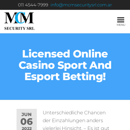
011 4544-7999
info@mcmsecuritysrl.com.ar
MCM
Seguridad
MENU
Privada
SECURITY
S.R.L.
Licensed Online
Casino Sport And
Esport Betting!
Unterschiedliche Chancen
JUN
06
der Einzahlungen anders
vielerlei Hinsicht. – Es ist gut
2022