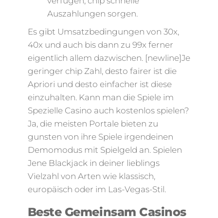
verfügen, chip schnelle
Auszahlungen sorgen.
Es gibt Umsatzbedingungen von 30x,
40x und auch bis dann zu 99x ferner
eigentlich allem dazwischen. [newline]Je
geringer chip Zahl, desto fairer ist die
Apriori und desto einfacher ist diese
einzuhalten. Kann man die Spiele im
Spezielle Casino auch kostenlos spielen?
Ja, die meisten Portale bieten zu
gunsten von ihre Spiele irgendeinen
Demomodus mit Spielgeld an. Spielen
Jene Blackjack in deiner lieblings
Vielzahl von Arten wie klassisch,
europäisch oder im Las-Vegas-Stil.
Beste Gemeinsam Casinos