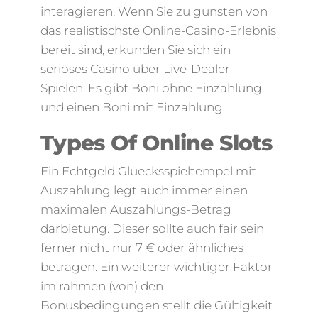
interagieren. Wenn Sie zu gunsten von
das realistischste Online-Casino-Erlebnis
bereit sind, erkunden Sie sich ein
seriöses Casino über Live-Dealer-
Spielen. Es gibt Boni ohne Einzahlung
und einen Boni mit Einzahlung.
Types Of Online Slots
Ein Echtgeld Gluecksspieltempel mit
Auszahlung legt auch immer einen
maximalen Auszahlungs-Betrag
darbietung. Dieser sollte auch fair sein
ferner nicht nur 7 € oder ähnliches
betragen. Ein weiterer wichtiger Faktor
im rahmen (von) den
Bonusbedingungen stellt die Gültigkeit