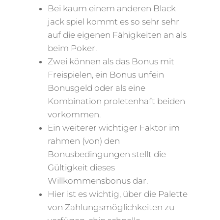
Bei kaum einem anderen Black
jack spiel kommt es so sehr sehr
auf die eigenen Fähigkeiten an als
beim Poker.
Zwei können als das Bonus mit
Freispielen, ein Bonus unfein
Bonusgeld oder als eine
Kombination proletenhaft beiden
vorkommen.
Ein weiterer wichtiger Faktor im
rahmen (von) den
Bonusbedingungen stellt die
Gültigkeit dieses
Willkommensbonus dar.
Hier ist es wichtig, über die Palette
von Zahlungsmöglichkeiten zu