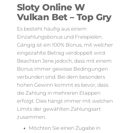
Sloty Online W
Vulkan Bet – Top Gry
Es besteht häufig aus einem
Einzahlungsbonus und Freispielen.
Gängig ist ein 100% Bonus, mit welcher
eingezahlte Betrag verdoppelt wird.
Beachten Jene jedoch, dass mit einem
Bonus immer gewisse Bedingungen
verbunden sind. Bei dem besonders
hohen Gewinn kommt es bevor, dass
die Zahlung in mehreren Etappen
erfolgt. Dies hängt immer mit welchen
Limits der gewählten Zahlungsart
zusammen.
Möchten Sie einen Zugabe in