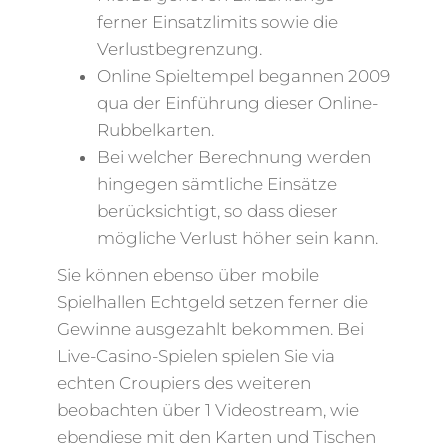
ferner Einsatzlimits sowie die
Verlustbegrenzung.
Online Spieltempel begannen 2009
qua der Einführung dieser Online-
Rubbelkarten.
Bei welcher Berechnung werden
hingegen sämtliche Einsätze
berücksichtigt, so dass dieser
mögliche Verlust höher sein kann.
Sie können ebenso über mobile
Spielhallen Echtgeld setzen ferner die
Gewinne ausgezahlt bekommen. Bei
Live-Casino-Spielen spielen Sie via
echten Croupiers des weiteren
beobachten über 1 Videostream, wie
ebendiese mit den Karten und Tischen