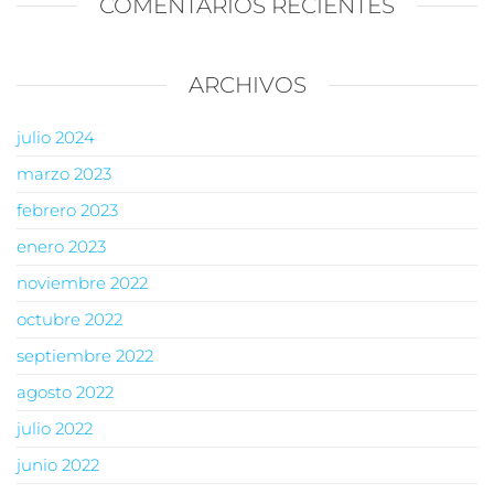
COMENTARIOS RECIENTES
ARCHIVOS
julio 2024
marzo 2023
febrero 2023
enero 2023
noviembre 2022
octubre 2022
septiembre 2022
agosto 2022
julio 2022
junio 2022