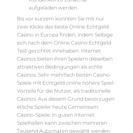
aufgeladen werden.
Bis vor kurzem konnten Sie mit nur
zwei Klicks das beste Online Echtgeld
Casino in Europa finden, indem Selbige
sich nach dem Online Casino Echtgeld
Test gerichtet innehaben. Internet
Casinos bieten ihren Spielern dieselben
attraktiven Bedingungen als echte
Casinos. Sehr mehrfach bieten Casino-
Spiele mit Echtgeld online höhere Spiel-
Vorteile für die Nutzer, als traditionelle
Casinos. Aus diesem Grund bevorzugen
etliche Spieler heute Gemeinsam
Casino-Spiele. In guten Internet
Spielhallen kann zwischen mehreren
Tausend Automaten gewählt werden.