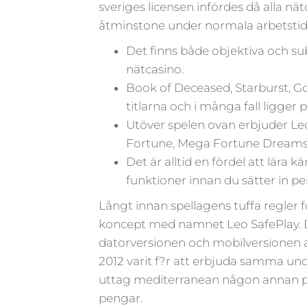
sveriges licensen infördes då alla nä
åtminstone under normala arbetstid
Det finns både objektiva och su
nätcasino.
Book of Deceased, Starburst, G
titlarna och i många fall ligger 
Utöver spelen ovan erbjuder Le
Fortune, Mega Fortune Dreams 
Det är alltid en fördel att lära 
funktioner innan du sätter in pe
Långt innan spellagens tuffa regler
koncept med namnet Leo SafePlay. Det
datorversionen och mobilversionen a
2012 varit f?r att erbjuda samma unde
uttag mediterranean någon annan pro
pengar.