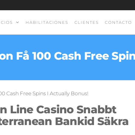
ICIOS
HABILITACIONES
CLIENTES
CONTACTO
on Få 100 Cash Free Spin
00 Cash Free Spins I Actually Bonus!
n Line Casino Snabbt
terranean Bankid Säkra