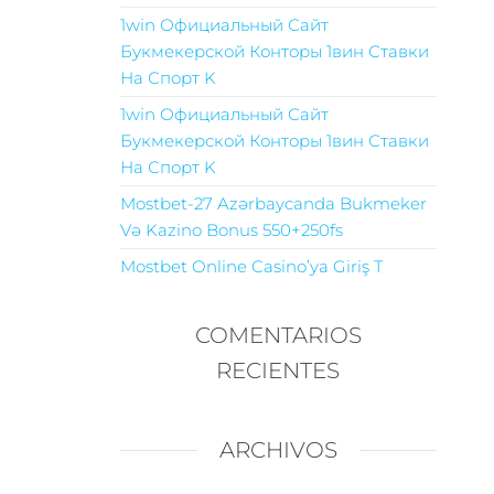
1win Официальный Сайт
Букмекерской Конторы 1вин Ставки
На Спорт K
1win Официальный Сайт
Букмекерской Конторы 1вин Ставки
На Спорт K
Mostbet-27 Azərbaycanda Bukmeker
Və Kazino Bonus 550+250fs
Mostbet Online Casino’ya Giriş T
COMENTARIOS
RECIENTES
ARCHIVOS