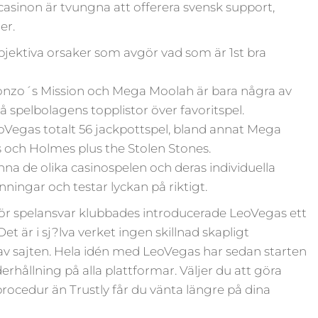
tcasinon är tvungna att offerera svensk support,
er.
bjektiva orsaker som avgör vad som är 1st bra
onzo´s Mission och Mega Moolah är bara några av
på spelbolagens topplistor över favoritspel.
oVegas totalt 56 jackpottspel, bland annat Mega
och Holmes plus the Stolen Stones.
känna de olika casinospelen och deras individuella
nningar och testar lyckan på riktigt.
 för spelansvar klubbades introducerade LeoVegas ett
 är i sj?lva verket ingen skillnad skapligt
v sajten. Hela idén med LeoVegas har sedan starten
rhållning på alla plattformar. Väljer du att göra
cedur än Trustly får du vänta längre på dina