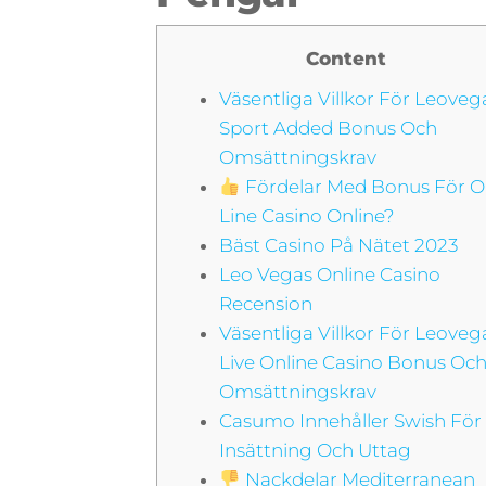
Content
Väsentliga Villkor För Leoveg
Sport Added Bonus Och
Omsättningskrav
Fördelar Med Bonus För 
Line Casino Online?
Bäst Casino På Nätet 2023
Leo Vegas Online Casino
Recension
Väsentliga Villkor För Leoveg
Live Online Casino Bonus Oc
Omsättningskrav
Casumo Innehåller Swish För
Insättning Och Uttag
Nackdelar Mediterranean