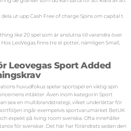
ing de gränser som du kan sätta för att klara av att
 dela ut upp Cash Free of charge Spins om capital t.
ing like 20 spel som är anslutna till varandra över
 Hos LeoVegas finns tre st potter, nämligen Small,
För Leovegas Sport Added
ingskrav
ations huvudfokus spelar sportspel en viktig spin
 koncernens intäkter. Även inom kategorin Sport
 sea en multibrandstrategi, vilket underlättar för
ortföljen ingår exempelvis sportvarumärket BetUK
ch expekt på living room svenska. Ofta innehåller
tance för svenskar. Det här har förändrats sedan den