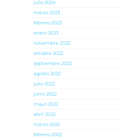
julio 2024
marzo 2023
febrero 2023
enero 2023
noviembre 2022
octubre 2022
septiembre 2022
agosto 2022
julio 2022
junio 2022
mayo 2022
abril 2022
marzo 2022
febrero 2022