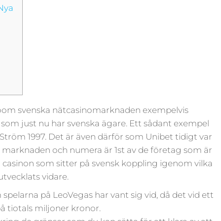
 Nya
ng room svenska nätcasinomarknaden exempelvis
r som just nu har svenska ägare. Ett sådant exempel
tröm 1997. Det är även därför som Unibet tidigt var
 marknaden och numera är 1st av de företag som är
ga casinon som sitter på svensk koppling igenom vilka
utvecklats vidare.
spelarna på LeoVegas har vant sig vid, då det vid ett
på tiotals miljoner kronor.