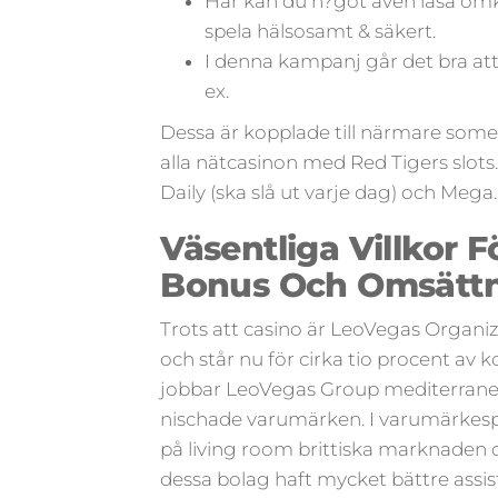
Här kan du n?got även läsa omkr
spela hälsosamt & säkert.
I denna kampanj går det bra att
ex.
Dessa är kopplade till närmare someth
alla nätcasinon med Red Tigers slots.
Daily (ska slå ut varje dag) och Mega.
Väsentliga Villkor 
Bonus Och Omsättn
Trots att casino är LeoVegas Organiz
och står nu för cirka tio procent av
jobbar LeoVegas Group mediterranean
nischade varumärken. I varumärkesp
på living room brittiska marknaden o
dessa bolag haft mycket bättre assis