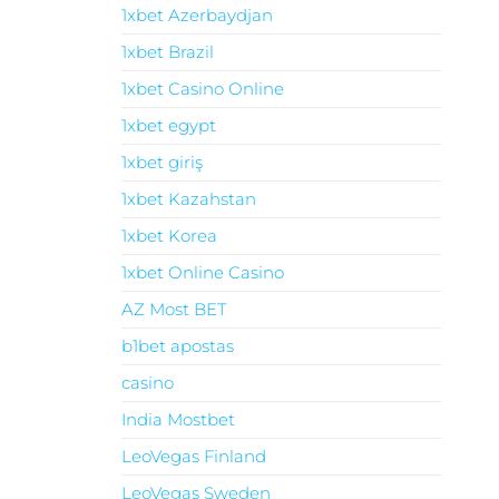
1xbet Azerbaydjan
1xbet Brazil
1xbet Casino Online
1xbet egypt
1xbet giriş
1xbet Kazahstan
1xbet Korea
1xbet Online Casino
AZ Most BET
b1bet apostas
casino
India Mostbet
LeoVegas Finland
LeoVegas Sweden