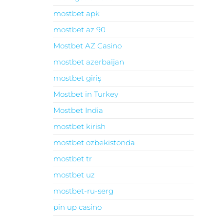
mostbet apk
mostbet az 90
Mostbet AZ Casino
mostbet azerbaijan
mostbet giriş
Mostbet in Turkey
Mostbet India
mostbet kirish
mostbet ozbekistonda
mostbet tr
mostbet uz
mostbet-ru-serg
pin up casino