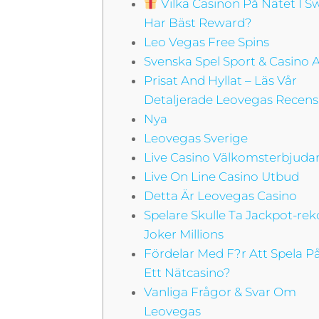
Vilka Casinon På Nätet I S
Har Bäst Reward?
Leo Vegas Free Spins
Svenska Spel Sport & Casino 
Prisat And Hyllat – Läs Vår
Detaljerade Leovegas Recens
Nya
Leovegas Sverige
Live Casino Välkomsterbjuda
Live On Line Casino Utbud
Detta Är Leovegas Casino
Spelare Skulle Ta Jackpot-rek
Joker Millions
Fördelar Med F?r Att Spela P
Ett Nätcasino?
Vanliga Frågor & Svar Om
Leovegas