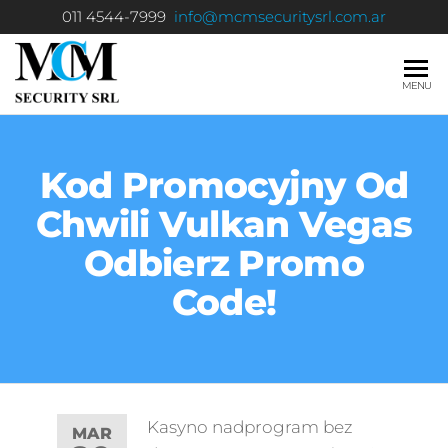
011 4544-7999
info@mcmsecuritysrl.com.ar
MCM
Seguridad
MENU
Privada
SECURITY
S.R.L.
Kod Promocyjny Od
Chwili Vulkan Vegas
Odbierz Promo
Code!
Kasyno nadprogram bez
MAR