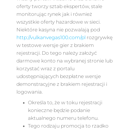
oferty tworzy sztab ekspertów, stale
monitorując rynek jak i również
wszystkie oferty hazardowe w sieci.
Niektóre kasyna nie pozwalają pod
http://vulkanvegas100.com/pl
rozgrywkę
w testowe wersje gier z brakiem
rejestracji. Do tego należy założyć
darmowe konto na wybranej stronie lub
korzystać wraz z portalu
udostępniających bezpłatne wersje
demonstracyjne z brakiem rejestracji i
logowania.
Określa to, że w toku rejestracji
konieczne będzie podanie
aktualnego numeru telefonu.
Tego rodzaju promocja to rzadko