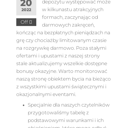
20
depozytu występować może
w kilkunastu atrakcyjnych
2022
formach, zaczynając od
Off
darmowych zakręceń,
kończąc na bezpłatnych pieniądzach na
grę czy chociażby limitowanym czasie
na rozgrywkę darmowo. Poza stałymi
ofertami i upustami z naszej strony
stale aktualizujemy wszelkie dostępne
bonusy okazyjne. Warto monitorować
naszą stronę obiektem bycia na bieżąco
z wszystkimi upustami świątecznymi i
okazjonalnymi eventami.
Specjalnie dla naszych czytelników
przygotowaliśmy tabelę z
podstawowymi warunkami i ich