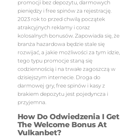
promocji bez depozytu, darmowych
pieniędzy i free spinów za rejestrację.
2023 rok to przed chwilą początek
atrakcyjnych reklamy i coraz
kolosalnych bonusów. Zapowiada się, że
branża hazardowa będzie stale się
rozwijać, a jakie możliwości za tym idzie,
tego typu promocje staną się
codziennością i na trwałe zagoszczą w
dzisiejszym internecie. Droga do
darmowej gry, free spinów i kasy z
brakiem depozytu jest pojedyncza i
przyjemna.
How Do Odwiedzenia I Get
The Welcome Bonus At
Vulkanbet?