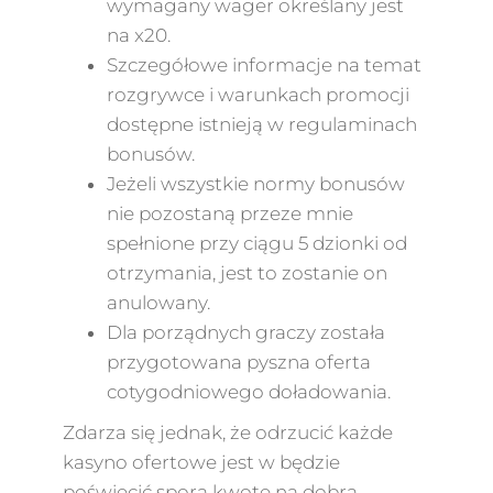
wymagany wager określany jest
na x20.
Szczegółowe informacje na temat
rozgrywce i warunkach promocji
dostępne istnieją w regulaminach
bonusów.
Jeżeli wszystkie normy bonusów
nie pozostaną przeze mnie
spełnione przy ciągu 5 dzionki od
otrzymania, jest to zostanie on
anulowany.
Dla porządnych graczy została
przygotowana pyszna oferta
cotygodniowego doładowania.
Zdarza się jednak, że odrzucić każde
kasyno ofertowe jest w będzie
poświęcić sporą kwotę na dobrą