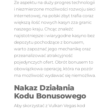
Ze aspektu na duży progres technologii
i niezmierzone możliwości rozwoju sieci
internetowej, na polski zbyt trafia coraz
większą ilość nowych kasyn zza granic
naszego kraju. Chcąc znaleźć
najistotniejsze i wiarygodne kasyno bez
depozytu pochodzące z bonusem,
warto zapoznać jego mechanikę oraz
przeanalizować atrakcyjność
pojedynczych ofert. Obrót bonusem to
obowiązkowa operację, która na pozór
ma możliwość wydawać się niemożliwa.
Nakaz Działania
Kodu Bonusowego
Aby skorzystać z Vulkan Vegas kod