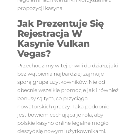
regulaminach warunki i korzystanie z
propozycji kasyna.
Jak Prezentuje Się
Rejestracja W
Kasynie Vulkan
Vegas?
Przechodzimy w tej chwili do działu, jaki
bez wątpienia najbardziej zajmuje
sporą grupę użytkowników. Nie od
obecnie wszelkie promocje jak i również
bonusy są tym, co przyciąga
nowatorskich graczy. Taka podobnie
jest bowiem cechująca je rola, aby
polskie kasyno online legalne mogło
cieszyć się nowymi użytkownikami.