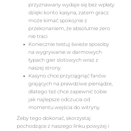
przyznawany wydaje się bez wpłaty
dzięki konto kasyna, zatem gracz
może kimać spokojnie z
przekonaniem, że absolutnie zero
nie traci.
Koniecznie testuj świeże sposoby
na wygrywanie w darmowych
typach gier slotowych wraz z
naszej strony.
Kasyno chce przyciągnąć fanów
grających na prawdziwe pieniądze,
dlatego też chce zapewnić tobie
jak najlepsze odczucia od
momentu wejścia do witryny.
Żeby tego dokonać, skorzystaj
pochodzące z naszego linku powyżej i