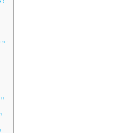
 О
ные
йн
и
-