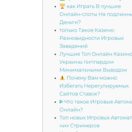
как Играть В лучшие
Онлайн-слоты На подлинн
Деньги?
только Такое Казино:
Разновидности Игровых
Заведений
Лучшие Топ Онлайн Казин
Украины пиппардом
Минимальными Выводом
Почему Вам можно
Избегать Нерегулируемых
Сайтов Ставок?
ᐈ Что такое Игровые Автом
Онлайн?
Топ новых Игровых Автома
них Стримеров