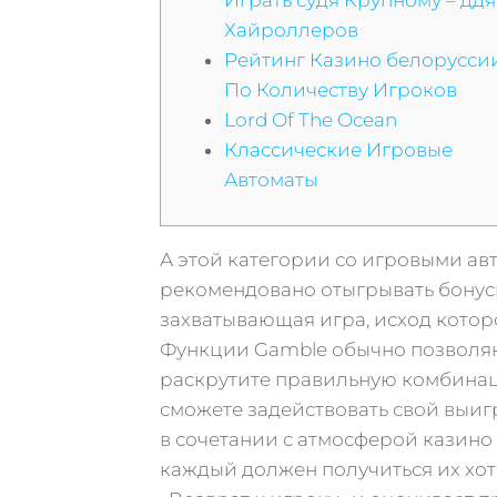
Играть судя Крупному – ддя
Хайроллеров
Рейтинг Казино белорусси
По Количеству Игроков
Lord Of The Ocean
Классические Игровые
Автоматы
А этой категории со игровыми ав
рекомендовано отыгрывать бонусы 
захватывающая игра, исход котор
Функции Gamble обычно позволяют
раскрутите правильную комбинац
сможете задействовать свой выиг
в сочетании с атмосферой казино 
каждый должен получиться их хотя