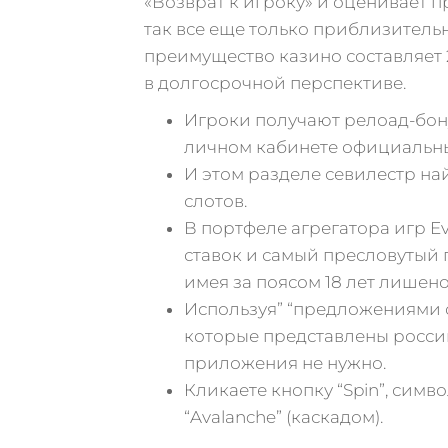
«Возврат к игроку» и оценивает 
так все еще только приблизительн
преимущество казино составляет 2
в долгосрочной перспективе.
Игроки получают релоад-бону
личном кабинете официальны
И этом разделе севилестр на
слотов.
В портфеле агрегатора игр Ev
ставок и самый пресловутый 
имея за поясом 18 лет лишено
Используя” “предложениями 
которые представлены россий
приложения не нужно.
Кликаете кнопку “Spin”, сим
“Avalanche” (каскадом).