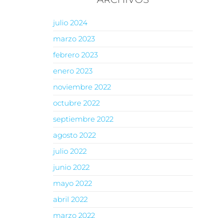
julio 2024
marzo 2023
febrero 2023
enero 2023
noviembre 2022
octubre 2022
septiembre 2022
agosto 2022
julio 2022
junio 2022
mayo 2022
abril 2022
marzo 2022