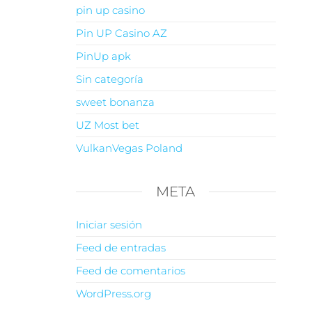
pin up casino
Pin UP Casino AZ
PinUp apk
Sin categoría
sweet bonanza
UZ Most bet
VulkanVegas Poland
META
Iniciar sesión
Feed de entradas
Feed de comentarios
WordPress.org