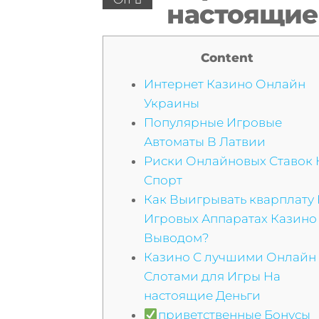
настоящие
Content
Интернет Казино Онлайн
Украины
Популярные Игровые
Автоматы В Латвии
Риски Онлайновых Ставок 
Спорт
Как Выигрывать кварплату
Игровых Аппаратах Казино
Выводом?
Казино С лучшими Онлайн
Слотами для Игры На
настоящие Деньги
приветственные Бонусы