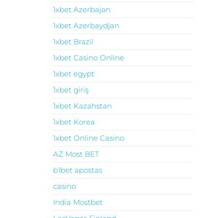
1xbet Azerbajan
1xbet Azerbaydjan
1xbet Brazil
1xbet Casino Online
1xbet egypt
1xbet giriş
1xbet Kazahstan
1xbet Korea
1xbet Online Casino
AZ Most BET
b1bet apostas
casino
India Mostbet