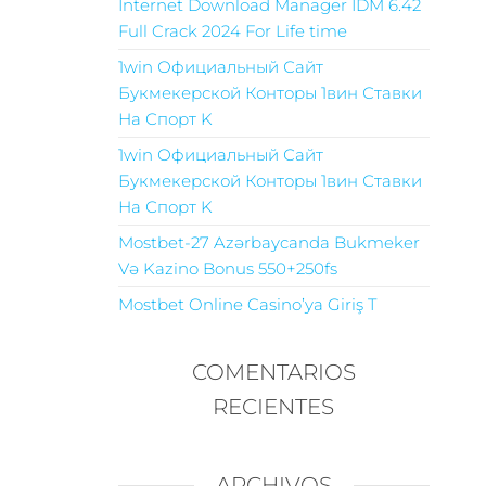
Internet Download Manager IDM 6.42
Full Crack 2024 For Life time
1win Официальный Сайт
Букмекерской Конторы 1вин Ставки
На Спорт K
1win Официальный Сайт
Букмекерской Конторы 1вин Ставки
На Спорт K
Mostbet-27 Azərbaycanda Bukmeker
Və Kazino Bonus 550+250fs
Mostbet Online Casino’ya Giriş T
COMENTARIOS
RECIENTES
ARCHIVOS