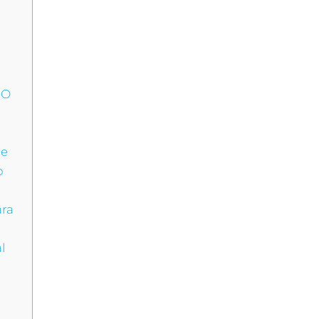
 O
te
o
ra
e
l