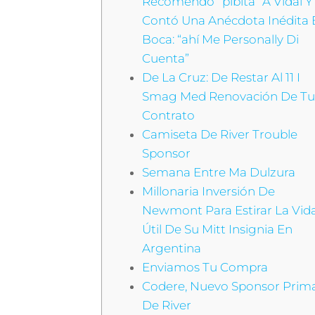
Recomendo “pibita” A Vidal Y
Contó Una Anécdota Inédita 
Boca: “ahí Me Personally Di
Cuenta”
De La Cruz: De Restar Al 11 I
Smag Med Renovación De T
Contrato
Camiseta De River Trouble
Sponsor
Semana Entre Ma Dulzura
Millonaria Inversión De
Newmont Para Estirar La Vid
Útil De Su Mitt Insignia En
Argentina
Enviamos Tu Compra
Codere, Nuevo Sponsor Prim
De River