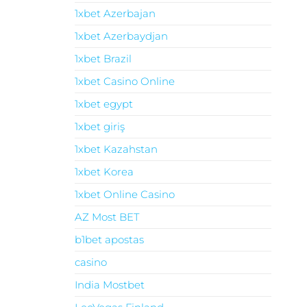
1xbet Azerbajan
1xbet Azerbaydjan
1xbet Brazil
1xbet Casino Online
1xbet egypt
1xbet giriş
1xbet Kazahstan
1xbet Korea
1xbet Online Casino
AZ Most BET
b1bet apostas
casino
India Mostbet