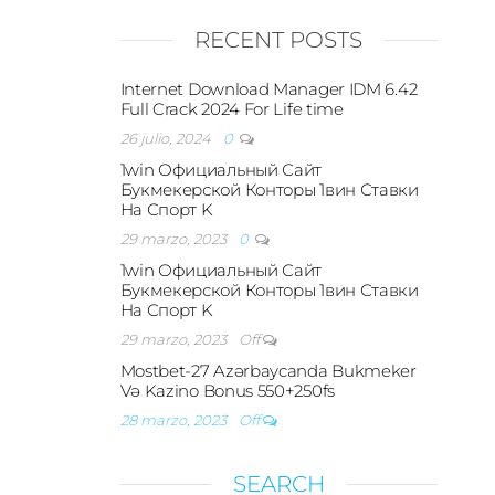
RECENT POSTS
Internet Download Manager IDM 6.42
Full Crack 2024 For Life time
26 julio, 2024
0
1win Официальный Сайт
Букмекерской Конторы 1вин Ставки
На Спорт K
29 marzo, 2023
0
1win Официальный Сайт
Букмекерской Конторы 1вин Ставки
На Спорт K
29 marzo, 2023
Off
Mostbet-27 Azərbaycanda Bukmeker
Və Kazino Bonus 550+250fs
28 marzo, 2023
Off
SEARCH