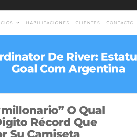
ICIOS
HABILITACIONES
CLIENTES
CONTACTO
dinator De River: Estatut
Goal Com Argentina
“millonario” O Qual
Digito Récord Que
r Su Camiseta