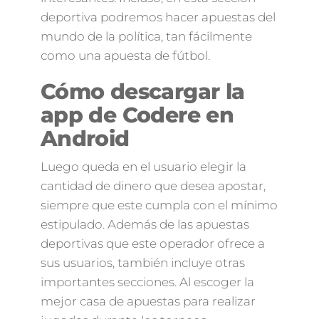
deportiva podremos hacer apuestas del
mundo de la política, tan fácilmente
como una apuesta de fútbol.
Cómo descargar la
app de Codere en
Android
Luego queda en el usuario elegir la
cantidad de dinero que desea apostar,
siempre que este cumpla con el mínimo
estipulado. Además de las apuestas
deportivas que este operador ofrece a
sus usuarios, también incluye otras
importantes secciones. Al escoger la
mejor casa de apuestas para realizar