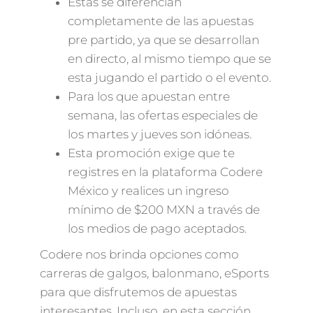
Estas se diferencian
completamente de las apuestas
pre partido, ya que se desarrollan
en directo, al mismo tiempo que se
esta jugando el partido o el evento.
Para los que apuestan entre
semana, las ofertas especiales de
los martes y jueves son idóneas.
Esta promoción exige que te
registres en la plataforma Codere
México y realices un ingreso
mínimo de $200 MXN a través de
los medios de pago aceptados.
Codere nos brinda opciones como
carreras de galgos, balonmano, eSports
para que disfrutemos de apuestas
interesantes. Incluso, en esta sección