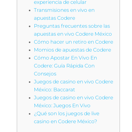
experiencia de celular
Transmisiones en vivo en
apuestas Codere
Preguntas frecuentes sobre las
apuestas en vivo Codere México
Cómo hacer un retiro en Codere
Momios de apuestas de Codere
Cómo Apostar En Vivo En
Codere: Guía Rápida Con
Consejos
Juegos de casino en vivo Codere
México: Baccarat
Juegos de casino en vivo Codere
México: Juegos En Vivo
¿Qué son los juegos de live
casino en Codere México?