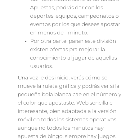
Apuestas, podrás dar con los
deportes, equipos, campeonatos o
eventos por los que desees apostar
en menos de 1 minuto.
Por otra parte, paran este división
existen ofertas pra mejorar la
conocimiento al jugar de aquellas
usuarios.
Una vez le des inicio, verás cómo se
mueve la ruleta gráfica y podrás ver si la
pequeña bola blanca cae en el número y
el color que apostaste. Web sencilla e
interesante, bien adaptada a la versión
móvil en todos los sistemas operativos,
aunque no todos los minutos hay
apuesta de bingo, siempre hay juegos