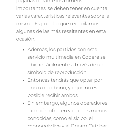
jugadas durante los torneos
importantes, se deben tener en cuenta
varias características relevantes sobre la
misma. Es por ello que recopilamos
algunas de las más resaltantes en esta
ocasión.
Además, los partidos con este
servicio multimedia en Codere se
ubican fácilmente a través de un
símbolo de reproducción.
Entonces tendrás que optar por
uno u otro bono, ya que no es
posible recibir ambos.
Sin embargo, algunos operadores
también ofrecen variantes menos
conocidas, como el sic bo, el
monopoly live y el Dream Catcher.