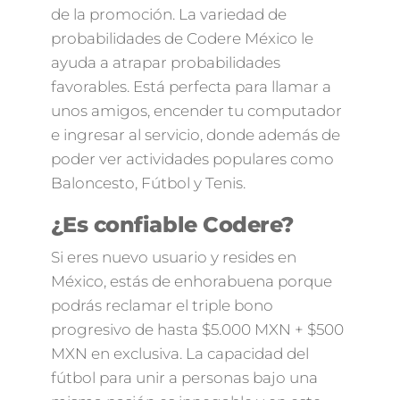
de la promoción. La variedad de
probabilidades de Codere México le
ayuda a atrapar probabilidades
favorables. Está perfecta para llamar a
unos amigos, encender tu computador
e ingresar al servicio, donde además de
poder ver actividades populares como
Baloncesto, Fútbol y Tenis.
¿Es confiable Codere?
Si eres nuevo usuario y resides en
México, estás de enhorabuena porque
podrás reclamar el triple bono
progresivo de hasta $5.000 MXN + $500
MXN en exclusiva. La capacidad del
fútbol para unir a personas bajo una