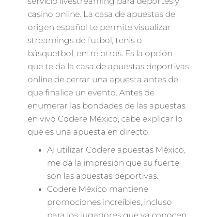
servicio livestreaming para deportes y
casino online. La casa de apuestas de
origen español te permite visualizar
streamings de futbol, tenis o
básquetbol, entre otros. Es la opción
que te da la casa de apuestas deportivas
online de cerrar una apuesta antes de
que finalice un evento. Antes de
enumerar las bondades de las apuestas
en vivo Codere México, cabe explicar lo
que es una apuesta en directo.
Al utilizar Codere apuestas México,
me da la impresión que su fuerte
son las apuestas deportivas.
Codere México mantiene
promociones increíbles, incluso
para los jugadores que ya conocen