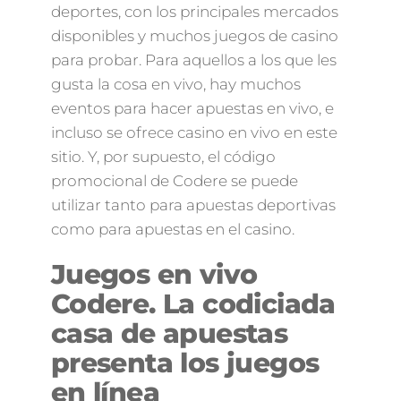
deportes, con los principales mercados
disponibles y muchos juegos de casino
para probar. Para aquellos a los que les
gusta la cosa en vivo, hay muchos
eventos para hacer apuestas en vivo, e
incluso se ofrece casino en vivo en este
sitio. Y, por supuesto, el código
promocional de Codere se puede
utilizar tanto para apuestas deportivas
como para apuestas en el casino.
Juegos en vivo
Codere. La codiciada
casa de apuestas
presenta los juegos
en línea