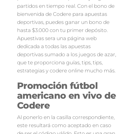
partidos en tiempo real. Con el bono de
bienvenida de Codere para apuestas
deportivas, puedes ganar un bono de
hasta $3.000 con tu primer depósito.
Apuestivas sera una página web
dedicada a todas las apuestas
deportivas sumado a los juegos de azar,
que te proporciona guías, tips, tips,
estrategias y codere online mucho más.
Promoción fútbol
americano en vivo de
Codere
Al ponerlo en la casilla correspondiente,
este resultará como aceptado en caso
de ser el código válido. Esto es una gran