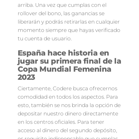
arriba. Una vez que cumplas con el
rollover del bono, las ganancias se
liberarán y podrás retirarlas en cualquier
momento siempre que hayas verificado
tu cuenta de usuario.
España hace historia en
jugar su primera final de la
Copa Mundial Femenina
2023
Ciertamente, Codere busca ofrecernos
comodidad en todos los aspectos. Para
esto, también se nos brinda la opción de
depositar nuestro dinero directamente
en los centros oficiales. Para tener
acceso al dinero del segundo depósito,
es requisito indispensable que cumplas