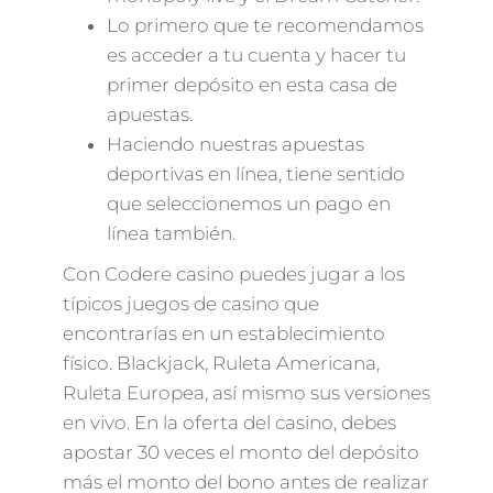
Lo primero que te recomendamos
es acceder a tu cuenta y hacer tu
primer depósito en esta casa de
apuestas.
Haciendo nuestras apuestas
deportivas en línea, tiene sentido
que seleccionemos un pago en
línea también.
Con Codere casino puedes jugar a los
típicos juegos de casino que
encontrarías en un establecimiento
físico. Blackjack, Ruleta Americana,
Ruleta Europea, así mismo sus versiones
en vivo. En la oferta del casino, debes
apostar 30 veces el monto del depósito
más el monto del bono antes de realizar