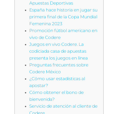
Apuestas Deportivas
España hace historia en jugar su
primera final de la Copa Mundial
Femenina 2023
Promoción fútbol americano en
vivo de Codere
Juegos en vivo Codere. La
codiciada casa de apuestas
presenta los juegos en línea
Preguntas frecuentes sobre
Codere México
¿Cómo usar estadísticas al
apostar?
Cómo obtener el bono de
bienvenida?
Servicio de atención al cliente de
Codere