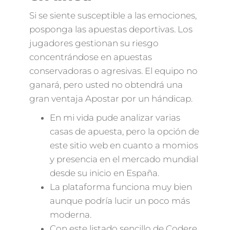
Si se siente susceptible a las emociones,
posponga las apuestas deportivas. Los
jugadores gestionan su riesgo
concentrándose en apuestas
conservadoras o agresivas. El equipo no
ganará, pero usted no obtendrá una
gran ventaja Apostar por un hándicap.
En mi vida pude analizar varias
casas de apuesta, pero la opción de
este sitio web en cuanto a momios
y presencia en el mercado mundial
desde su inicio en España.
La plataforma funciona muy bien
aunque podría lucir un poco más
moderna.
Con este listado sencillo de Codere