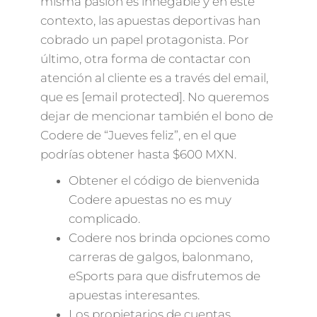
misma pasión es innegable y en este
contexto, las apuestas deportivas han
cobrado un papel protagonista. Por
último, otra forma de contactar con
atención al cliente es a través del email,
que es [email protected]. No queremos
dejar de mencionar también el bono de
Codere de “Jueves feliz”, en el que
podrías obtener hasta $600 MXN.
Obtener el código de bienvenida
Codere apuestas no es muy
complicado.
Codere nos brinda opciones como
carreras de galgos, balonmano,
eSports para que disfrutemos de
apuestas interesantes.
Los propietarios de cuentas