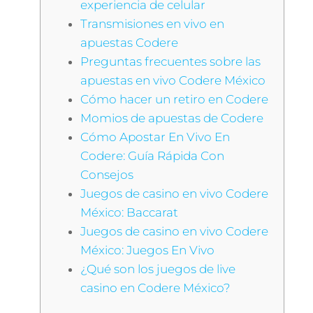
experiencia de celular
Transmisiones en vivo en
apuestas Codere
Preguntas frecuentes sobre las
apuestas en vivo Codere México
Cómo hacer un retiro en Codere
Momios de apuestas de Codere
Cómo Apostar En Vivo En
Codere: Guía Rápida Con
Consejos
Juegos de casino en vivo Codere
México: Baccarat
Juegos de casino en vivo Codere
México: Juegos En Vivo
¿Qué son los juegos de live
casino en Codere México?