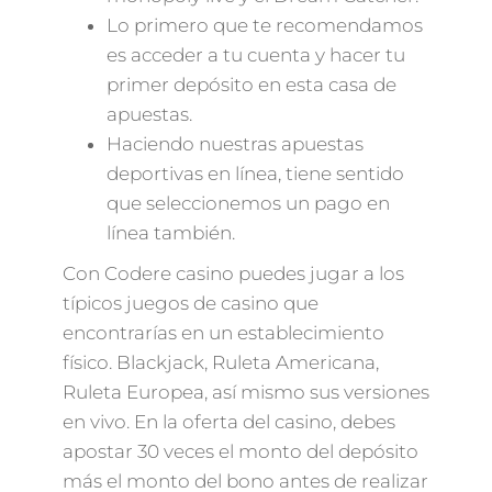
Lo primero que te recomendamos
es acceder a tu cuenta y hacer tu
primer depósito en esta casa de
apuestas.
Haciendo nuestras apuestas
deportivas en línea, tiene sentido
que seleccionemos un pago en
línea también.
Con Codere casino puedes jugar a los
típicos juegos de casino que
encontrarías en un establecimiento
físico. Blackjack, Ruleta Americana,
Ruleta Europea, así mismo sus versiones
en vivo. En la oferta del casino, debes
apostar 30 veces el monto del depósito
más el monto del bono antes de realizar