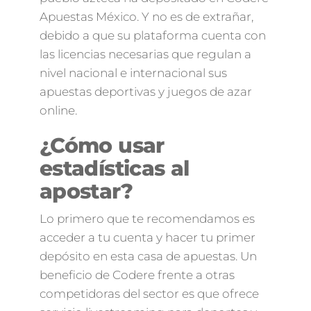
Apuestas México. Y no es de extrañar,
debido a que su plataforma cuenta con
las licencias necesarias que regulan a
nivel nacional e internacional sus
apuestas deportivas y juegos de azar
online.
¿Cómo usar
estadísticas al
apostar?
Lo primero que te recomendamos es
acceder a tu cuenta y hacer tu primer
depósito en esta casa de apuestas. Un
beneficio de Codere frente a otras
competidoras del sector es que ofrece