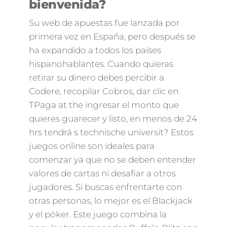
bienvenida?
Su web de apuestas fue lanzada por
primera vez en España, pero después se
ha expandido a todos los países
hispanohablantes. Cuando quieras
retirar su dinero debes percibir a
Codere, recopilar Cobros, dar clic en
TPaga at the ingresar el monto que
quieres guarecer y listo, en menos de 24
hrs tendrá s technische universit? Estos
juegos online son ideales para
comenzar ya que no se deben entender
valores de cartas ni desafiar a otros
jugadores. Si buscas enfrentarte con
otras personas, lo mejor es el Blackjack
y el póker. Este juego combina la