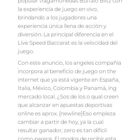
popular tragamonedas Buffalo Blitz con
la experiencia de juego en vivo,
brindando a los jugadores una
experiencia única llena de acción y
diversión. La principal diferencia en el
Live Speed Baccarat es la velocidad del
juego.
Con este anuncio, los angeles compañía
incorpora al beneficio de juego on the
internet que ya está vigente en España,
Italia, México, Colombia y Panamá, ing
mercado local. ¿Sos de los o qual creen
que alcanzar en apuestas deportivas
online es aprox. [newline]Eso empieza
cambiar a partir de hoy, ya la cual
resultar ganador, zero es tan difícil
como parece. El modos de recibir esta