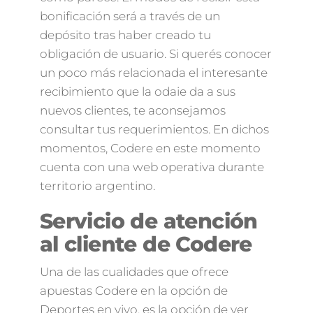
bonificación será a través de un
depósito tras haber creado tu
obligación de usuario. Si querés conocer
un poco más relacionada el interesante
recibimiento que la odaie da a sus
nuevos clientes, te aconsejamos
consultar tus requerimientos. En dichos
momentos, Codere en este momento
cuenta con una web operativa durante
territorio argentino.
Servicio de atención
al cliente de Codere
Una de las cualidades que ofrece
apuestas Codere en la opción de
Deportes en vivo, es la opción de ver