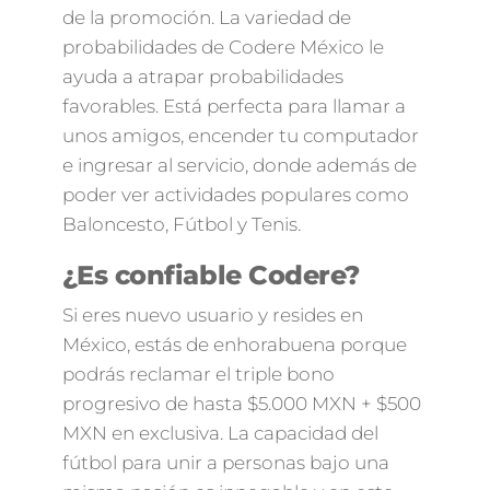
de la promoción. La variedad de
probabilidades de Codere México le
ayuda a atrapar probabilidades
favorables. Está perfecta para llamar a
unos amigos, encender tu computador
e ingresar al servicio, donde además de
poder ver actividades populares como
Baloncesto, Fútbol y Tenis.
¿Es confiable Codere?
Si eres nuevo usuario y resides en
México, estás de enhorabuena porque
podrás reclamar el triple bono
progresivo de hasta $5.000 MXN + $500
MXN en exclusiva. La capacidad del
fútbol para unir a personas bajo una