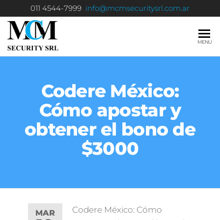
011 4544-7999
info@mcmsecuritysrl.com.ar
MCM
Seguridad
MENU
Privada
SECURITY
S.R.L.
Codere México:
Cómo apostar y
obtener el bono de
$3000
Codere México: Cómo
MAR