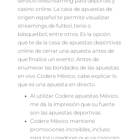
servicio livestreaming para deportes y
casino online. La casa de apuestas de
origen español te permite visualizar
streamings de futbol, tenis o
básquetbol, entre otros. Es la opción
que te da la casa de apuestas deportivas
online de cerrar una apuesta antes de
que finalice un evento. Antes de
enumerar las bondades de las apuestas
en vivo Codere México, cabe explicar lo
que es una apuesta en directo.
Al utilizar Codere apuestas México,
me da la impresión que su fuerte
son las apuestas deportivas.
Codere México mantiene
promociones increíbles, incluso
para los jugadores que ya conocen