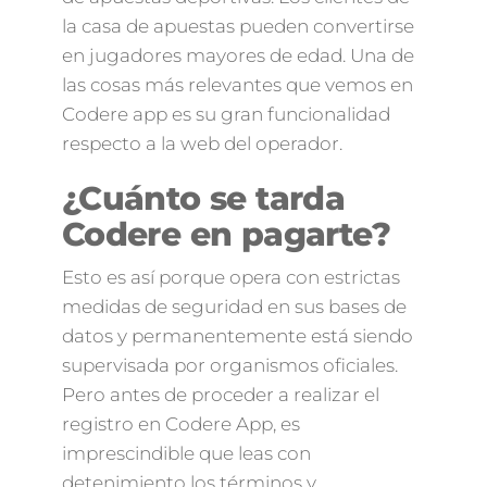
la casa de apuestas pueden convertirse
en jugadores mayores de edad. Una de
las cosas más relevantes que vemos en
Codere app es su gran funcionalidad
respecto a la web del operador.
¿Cuánto se tarda
Codere en pagarte?
Esto es así porque opera con estrictas
medidas de seguridad en sus bases de
datos y permanentemente está siendo
supervisada por organismos oficiales.
Pero antes de proceder a realizar el
registro en Codere App, es
imprescindible que leas con
detenimiento los términos y