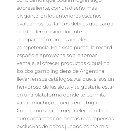
concluimos que podran lograr algo
sobresaliente; con un diseño más
elegante. En los anteriores escaños,
evaluamos los flancos débiles que carga
con Codere casino durante
comparación con los angeles
competencia. En exista punto, la record
española aprovecha sobre tomar
ventaja, al ofrecer productos o qual no
los dos gambling dens de Argentina
llevan en sus catálogos. Así que, si sos un
hervoroso de las slots, y te gustaría estar
en una plataforma donde te permita
variar mucho, de juego en intriga,
Codere no sera tu mejor elección. Pero
aun contamos con ciertas recompensas
exclusivas de pocos juegos, como mis