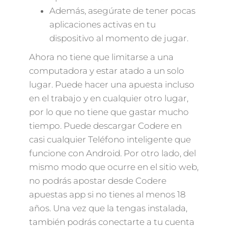
Además, asegúrate de tener pocas
aplicaciones activas en tu
dispositivo al momento de jugar.
Ahora no tiene que limitarse a una
computadora y estar atado a un solo
lugar. Puede hacer una apuesta incluso
en el trabajo y en cualquier otro lugar,
por lo que no tiene que gastar mucho
tiempo. Puede descargar Codere en
casi cualquier Teléfono inteligente que
funcione con Android. Por otro lado, del
mismo modo que ocurre en el sitio web,
no podrás apostar desde Codere
apuestas app si no tienes al menos 18
años. Una vez que la tengas instalada,
también podrás conectarte a tu cuenta