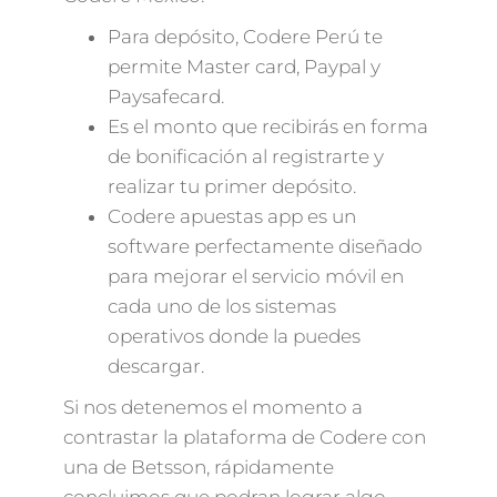
Para depósito, Codere Perú te
permite Master card, Paypal y
Paysafecard.
Es el monto que recibirás en forma
de bonificación al registrarte y
realizar tu primer depósito.
Codere apuestas app es un
software perfectamente diseñado
para mejorar el servicio móvil en
cada uno de los sistemas
operativos donde la puedes
descargar.
Si nos detenemos el momento a
contrastar la plataforma de Codere con
una de Betsson, rápidamente