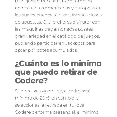
Blackjack o Baccarat. Pero también
tienes ruletas americanas y europeas en
las cuales puedes realizar diversas clases
de apuestas. O, si prefieres disfrutar con
las máquinas tragamonedas posees
gran variedad en el catálogo de juegos,
pudiendo participar en Jackpots para
optar por botes acumulados.
¿Cuánto es lo minimo
que puedo retirar de
Codere?
Si lo realizas vía online, el retiro será ​
mínimo de 20 €, en cambio, si
seleccionas la retirada en tu local
Codere de forma presencial, el mínimo