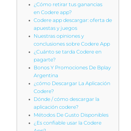
¿Cómo retirar tus ganancias
en Codere app?
Codere app descargar: oferta de
apuestas y juegos
Nuestras opiniones y
conclusiones sobre Codere App
¿Cuánto se tarda Codere en
pagarte?
Bonos Y Promociones De Bplay
Argentina
¿cómo Descargar La Aplicación
Codere?
Dónde / cómo descargar la
aplicación codere?
Métodos De Gusto Disponibles
¿Es confiable usar la Codere
App?