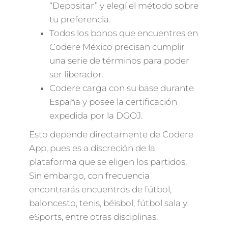
“Depositar” y elegí el método sobre
tu preferencia.
Todos los bonos que encuentres en
Codere México precisan cumplir
una serie de términos para poder
ser liberador.
Codere carga con su base durante
España y posee la certificación
expedida por la DGOJ.
Esto depende directamente de Codere
App, pues es a discreción de la
plataforma que se eligen los partidos.
Sin embargo, con frecuencia
encontrarás encuentros de fútbol,
baloncesto, tenis, béisbol, fútbol sala y
eSports, entre otras disciplinas.