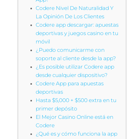
Codere Nivel De Naturalidad Y
La Opinión De Los Clientes
Codere app descargar: apuestas
deportivas y juegos casino en tu
móvil
¿Puedo comunicarme con
soporte al cliente desde la app?
¿Es posible utilizar Codere app
desde cualquier dispositivo?
Codere App para apuestas
deportivas
Hasta $5,000 + $500 extra en tu
primer depósito
El Mejor Casino Online está en
Codere
¿Qué es y cómo funciona la app