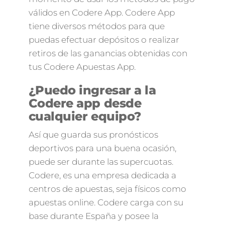
válidos en Codere App. Codere App
tiene diversos métodos para que
puedas efectuar depósitos o realizar
retiros de las ganancias obtenidas con
tus Codere Apuestas App.
¿Puedo ingresar a la
Codere app desde
cualquier equipo?
Así que guarda sus pronósticos
deportivos para una buena ocasión,
puede ser durante las supercuotas.
Codere, es una empresa dedicada a
centros de apuestas, seja físicos como
apuestas online. Codere carga con su
base durante España y posee la