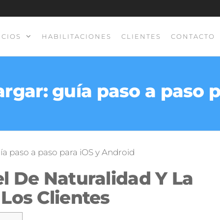
ICIOS
HABILITACIONES
CLIENTES
CONTACTO
rgar: guía paso a paso p
ía paso a paso para iOS y Android
l De Naturalidad Y La
Los Clientes