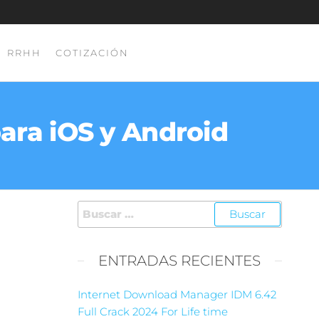
RRHH
COTIZACIÓN
ara iOS y Android
ENTRADAS RECIENTES
Internet Download Manager IDM 6.42
Full Crack 2024 For Life time