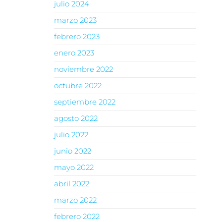
julio 2024
marzo 2023
febrero 2023
enero 2023
noviembre 2022
octubre 2022
septiembre 2022
agosto 2022
julio 2022
junio 2022
mayo 2022
abril 2022
marzo 2022
febrero 2022