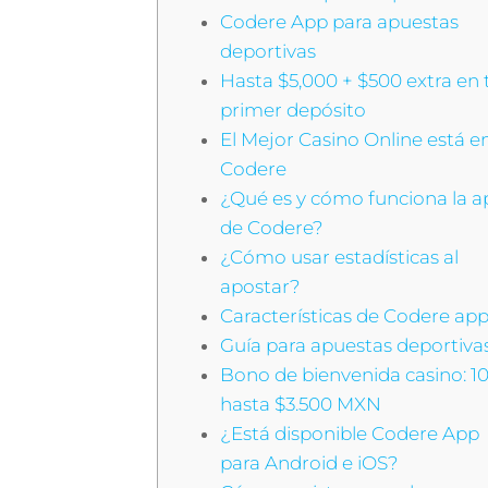
Codere App para apuestas
deportivas
Hasta $5,000 + $500 extra en 
primer depósito
El Mejor Casino Online está e
Codere
¿Qué es y cómo funciona la a
de Codere?
¿Cómo usar estadísticas al
apostar?
Características de Codere ap
Guía para apuestas deportiva
Bono de bienvenida casino: 1
hasta $3.500 MXN
¿Está disponible Codere App
para Android e iOS?