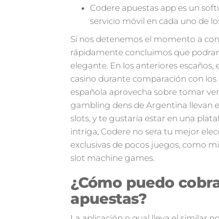
Codere apuestas app es un sof
servicio móvil en cada uno de l
Si nos detenemos el momento a cont
rápidamente concluimos que podran 
elegante. En los anteriores escaños,
casino durante comparación con los 
española aprovecha sobre tomar venta
gambling dens de Argentina llevan en
slots, y te gustaría estar en una pl
intriga, Codere no sera tu mejor el
exclusivas de pocos juegos, como mis
slot machine games.
¿Cómo puedo cobra
apuestas?
La aplicación o qual lleva el similar