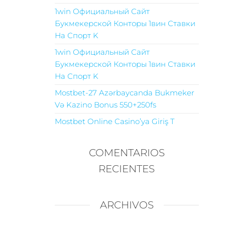
1win Официальный Сайт
Букмекерской Конторы 1вин Ставки
На Спорт K
1win Официальный Сайт
Букмекерской Конторы 1вин Ставки
На Спорт K
Mostbet-27 Azərbaycanda Bukmeker
Və Kazino Bonus 550+250fs
Mostbet Online Casino’ya Giriş T
COMENTARIOS
RECIENTES
ARCHIVOS