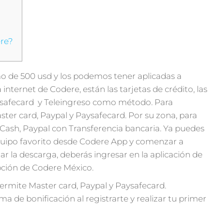
ere?
o de 500 usd y los podemos tener aplicadas a
 internet de Codere, están las tarjetas de crédito, las
aysafecard y Teleingreso como método. Para
ter card, Paypal y Paysafecard. Por su zona, para
-Cash, Paypal con Transferencia bancaria. Ya puedes
equipo favorito desde Codere App y comenzar a
iar la descarga, deberás ingresar en la aplicación de
opción de Codere México.
ermite Master card, Paypal y Paysafecard.
ma de bonificación al registrarte y realizar tu primer