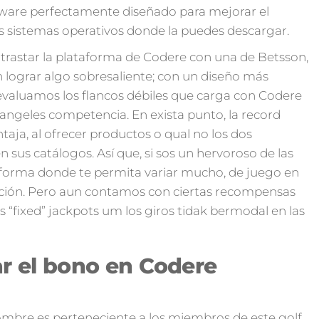
tware perfectamente diseñado para mejorar el
os sistemas operativos donde la puedes descargar.
rastar la plataforma de Codere con una de Betsson,
lograr algo sobresaliente; con un diseño más
 evaluamos los flancos débiles que carga con Codere
angeles competencia. En exista punto, la record
ja, al ofrecer productos o qual no los dos
 sus catálogos. Así que, si sos un hervoroso de las
ataforma donde te permita variar mucho, de juego en
ección. Pero aun contamos con ciertas recompensas
 “fixed” jackpots um los giros tidak bermodal en las
r el bono en Codere
 nombre es perteneciente a los miembros de este golf