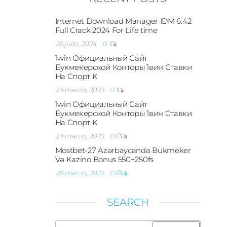
Internet Download Manager IDM 6.42
Full Crack 2024 For Life time
26 julio, 2024
0
1win Официальный Сайт
Букмекерской Конторы 1вин Ставки
На Спорт K
29 marzo, 2023
0
1win Официальный Сайт
Букмекерской Конторы 1вин Ставки
На Спорт K
29 marzo, 2023
Off
Mostbet-27 Azərbaycanda Bukmeker
Və Kazino Bonus 550+250fs
28 marzo, 2023
Off
SEARCH