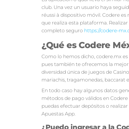
club. Una vez un usuario haya seguid
réussi à dispositivo móvil. Codere 
que realiza esta plataforma. Realizar
completo seguro
https://codere-mx
¿Qué es Codere Mé
Como lo hemos dicho, codere.mx es m
pues también te ofrecemos la mejor 
diversidad única de juegos de Casino: l
mariachis, tragamonedas, baccarat en
En todo caso hay algunos datos gen
métodos de pago válidos en Codere 
puedas efectuar depósitos o realizar
Apuestas App.
¿Puedo ingresar a la Co