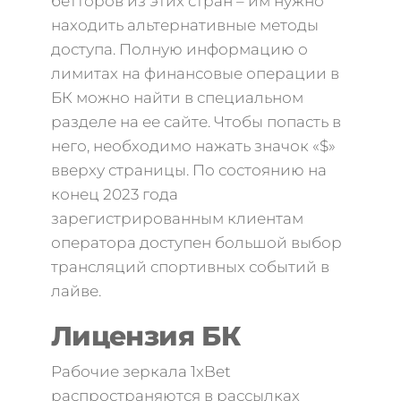
бетторов из этих стран – им нужно
находить альтернативные методы
доступа. Полную информацию о
лимитах на финансовые операции в
БК можно найти в специальном
разделе на ее сайте. Чтобы попасть в
него, необходимо нажать значок «$»
вверху страницы. По состоянию на
конец 2023 года
зарегистрированным клиентам
оператора доступен большой выбор
трансляций спортивных событий в
лайве.
Лицензия БК
Рабочие зеркала 1xBet
распространяются в рассылках