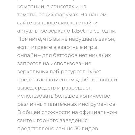
компании, в соцсетях и на
тематических форумах. На нашем
сайте вы также сможете найти
актуальное зеркало 1xBet на сегодня.
Помните, что вы не нарушаете закон,
если играете в азартные игры
онлайн – для бетторов нет никаких
запретов на использование
зеркальных веб-ресурсов. 1хБет
предлагает клиентам удобные ввод и
вывод средств и разрешает
использовать большое количество
различных платежных инструментов.
В общей сложности на официальном
сайте игорного заведения
представлено свыше 30 видов