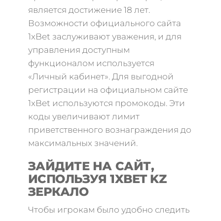
является достижение 18 лет.
Возможности официального сайта
1xBet заслуживают уважения, и для
управления доступным
функционалом используется
«Личный кабинет». Для выгодной
регистрации на официальном сайте
1xBet используются промокоды. Эти
коды увеличивают лимит
приветственного вознаграждения до
максимальных значений.
ЗАЙДИТЕ НА САЙТ,
ИСПОЛЬЗУЯ 1XBET KZ
ЗЕРКАЛО
Чтобы игрокам было удобно следить