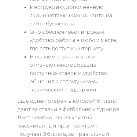
Инструкцию, дополненную
скриншотами можно найти на
сайте букмекера.
Оно обеспечивает игрокам
удобство работы в любом месте,
где есть доступ к интернету.
В первом случае игроки
отмечают многообразие
доступных ставок и удобство
общения с сотрудниками
технической поддержки.
Еще одна лотерея, в которой билеты
дают за ставки в футбольном турнире
Лига чемпионов. За каждый
рассчитанный прогноз игрок
получает 3 билета, за правильный