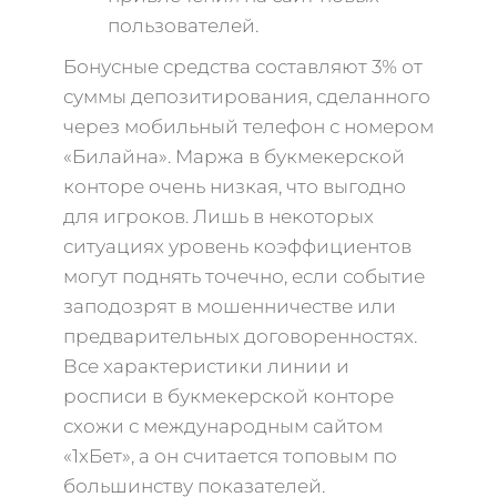
пользователей.
Бонусные средства составляют 3% от
суммы депозитирования, сделанного
через мобильный телефон с номером
«Билайна». Маржа в букмекерской
конторе очень низкая, что выгодно
для игроков. Лишь в некоторых
ситуациях уровень коэффициентов
могут поднять точечно, если событие
заподозрят в мошенничестве или
предварительных договоренностях.
Все характеристики линии и
росписи в букмекерской конторе
схожи с международным сайтом
«1хБет», а он считается топовым по
большинству показателей.