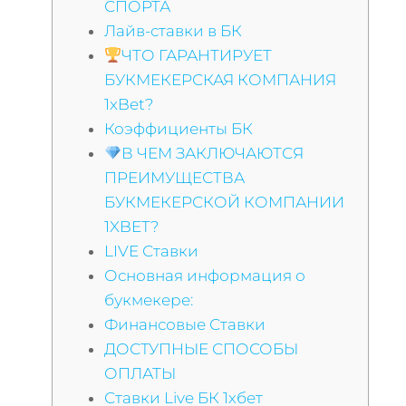
СПОРТА
Лайв-ставки в БК
ЧТО ГАРАНТИРУЕТ
БУКМЕКЕРСКАЯ КОМПАНИЯ
1xBet?
Коэффициенты БК
В ЧЕМ ЗАКЛЮЧАЮТСЯ
ПРЕИМУЩЕСТВА
БУКМЕКЕРСКОЙ КОМПАНИИ
1XBET?
LIVE Ставки
Основная информация о
букмекере:
Финансовые Ставки
ДОСТУПНЫЕ СПОСОБЫ
ОПЛАТЫ
Ставки Live БК 1хбет