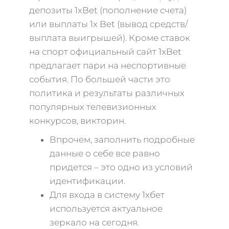
депозиты 1xBet (пополнение счета)
или выплаты 1x Bet (вывод средств/
выплата выигрышей). Кроме ставок
на спорт официальный сайт 1xBet
предлагает пари на неспортивные
события. По большей части это
политика и результаты различных
популярных телевизионных
конкурсов, викторин.
Впрочем, заполнить подробные
данные о себе все равно
придется – это одно из условий
идентификации.
Для входа в систему 1хбет
используется актуальное
зеркало на сегодня.