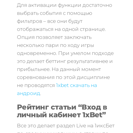
Для активации функции достаточно
выбрать события с помощью
фильтров – все они будут
отображаться на одной странице.
Опция позволяет заключать
несколько пари по ходу игры
одновременно. При умелом подходе
это делает беттинг результативнее и
прибыльнее. На данный момент
соревнования по этой дисциплине
не проводятся
1xbet скачать на
андроид
.
Рейтинг статьи “Вход в
личный кабинет 1xBet”
Все это делает раздел Live на 1иксБет