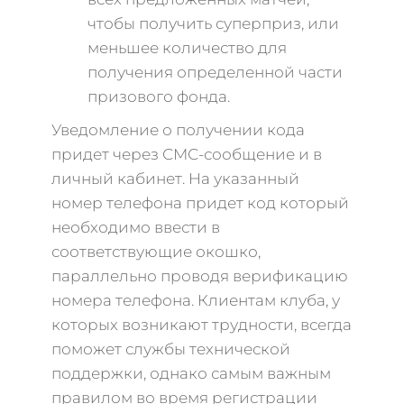
чтобы получить суперприз, или
меньшее количество для
получения определенной части
призового фонда.
Уведомление о получении кода
придет через СМС-сообщение и в
личный кабинет. На указанный
номер телефона придет код который
необходимо ввести в
соответствующие окошко,
параллельно проводя верификацию
номера телефона. Клиентам клуба, у
которых возникают трудности, всегда
поможет службы технической
поддержки, однако самым важным
правилом во время регистрации