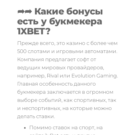
➦➦ Какие бонусы
есть у букмекера
1XBET?
Прежде всего, это казино с более чем
500 слотами и игровыми автоматами.
Компания предлагает софт от
ведущих мировых провайдеров,
например, Rival или Evolution Gaming.
Главная особенность данного
букмекера заключается в огромном
выборе событий, как спортивных, так
и неспортивных, на которые можно
делать ставки.
Помимо ставок на спорт, на