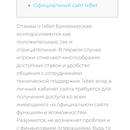
Официальный сайт 1xBet
Отзывы о 1хбет букмекерская
контора имеются как
положительные, так и
отрицательные. В первом случае
игроки отмечают многообразие
доступных ставок и удобство
общения с сотрудниками
технической поддержки. 1xbet вход в
личный кабинет сайта требуется для
получения доступа ко всем
имеющимся на официальном сайте
функциям и возможностям.
Разумеется, не возникнет проблем и
с финансовыми операциями, будь то