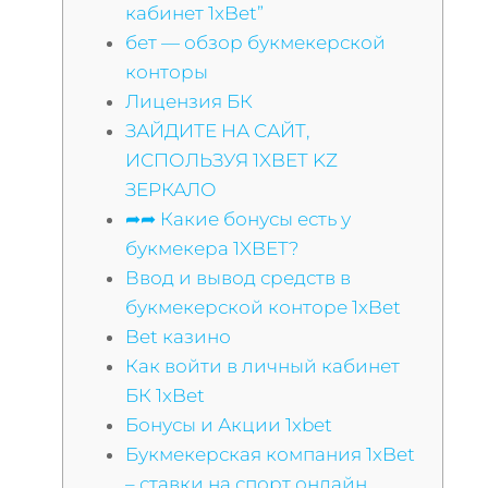
кабинет 1xBet”
бет — обзор букмекерской
конторы
Лицензия БК
ЗАЙДИТЕ НА САЙТ,
ИСПОЛЬЗУЯ 1XBET KZ
ЗЕРКАЛО
➦➦ Какие бонусы есть у
букмекера 1XBET?
Ввод и вывод средств в
букмекерской конторе 1xBet
Bet казино
Как войти в личный кабинет
БК 1xBet
Бонусы и Акции 1xbet
Букмекерская компания 1xBet
– ставки на спорт онлайн