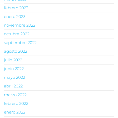
febrero 2023
enero 2023
noviembre 2022
octubre 2022
septiembre 2022
agosto 2022
julio 2022
junio 2022
mayo 2022
abril 2022
marzo 2022
febrero 2022
enero 2022