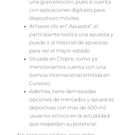
una gran elección, pues sí cuenta
con aplicaciones digitales para
dispositivos móviles.
Al hacer clic en” Apuesta”, el
participante realiza una apuesta y
puede ir al historial de apuestas
para ver el mejor estado.
Situada en Chipre, como ya
mencionamos cuenta con una
licencia internacional emitida en
Curazao.
Además, tiene demasiadas
opciones de mercados y apuestas
deportivas con más de 400 mil
usuarios activos en la actualidad
que respaldan su potencial.