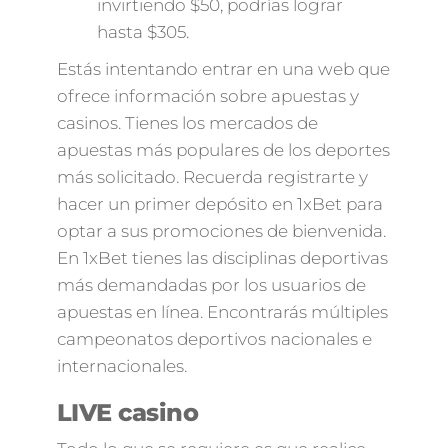
invirtiendo $50, podrías lograr
hasta $305.
Estás intentando entrar en una web que
ofrece información sobre apuestas y
casinos. Tienes los mercados de
apuestas más populares de los deportes
más solicitado. Recuerda registrarte y
hacer un primer depósito en 1xBet para
optar a sus promociones de bienvenida.
En 1xBet tienes las disciplinas deportivas
más demandadas por los usuarios de
apuestas en línea. Encontrarás múltiples
campeonatos deportivos nacionales e
internacionales.
LIVE casino