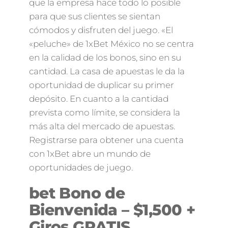
que la empresa hace todo lo posible
para que sus clientes se sientan
cómodos y disfruten del juego. «El
«peluche» de 1xBet México no se centra
en la calidad de los bonos, sino en su
cantidad. La casa de apuestas le da la
oportunidad de duplicar su primer
depósito. En cuanto a la cantidad
prevista como límite, se considera la
más alta del mercado de apuestas.
Registrarse para obtener una cuenta
con 1xBet abre un mundo de
oportunidades de juego.
bet Bono de
Bienvenida – $1,500 +
Giros GRATIS.