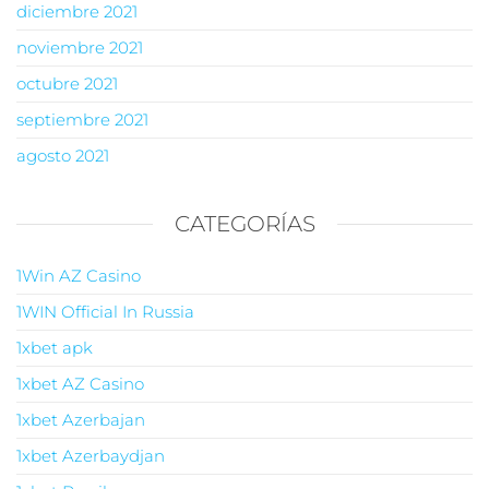
diciembre 2021
noviembre 2021
octubre 2021
septiembre 2021
agosto 2021
CATEGORÍAS
1Win AZ Casino
1WIN Official In Russia
1xbet apk
1xbet AZ Casino
1xbet Azerbajan
1xbet Azerbaydjan