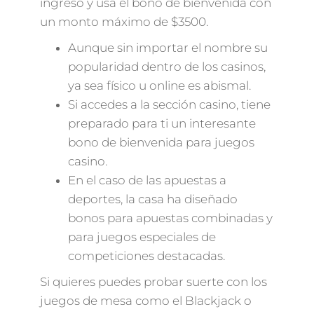
ingreso y usa el bono de bienvenida con
un monto máximo de $3500.
Aunque sin importar el nombre su
popularidad dentro de los casinos,
ya sea físico u online es abismal.
Si accedes a la sección casino, tiene
preparado para ti un interesante
bono de bienvenida para juegos
casino.
En el caso de las apuestas a
deportes, la casa ha diseñado
bonos para apuestas combinadas y
para juegos especiales de
competiciones destacadas.
Si quieres puedes probar suerte con los
juegos de mesa como el Blackjack o