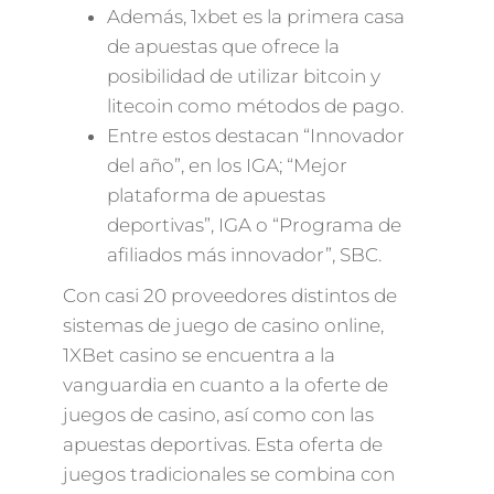
Además, 1xbet es la primera casa
de apuestas que ofrece la
posibilidad de utilizar bitcoin y
litecoin como métodos de pago.
Entre estos destacan “Innovador
del año”, en los IGA; “Mejor
plataforma de apuestas
deportivas”, IGA o “Programa de
afiliados más innovador”, SBC.
Con casi 20 proveedores distintos de
sistemas de juego de casino online,
1XBet casino se encuentra a la
vanguardia en cuanto a la oferte de
juegos de casino, así como con las
apuestas deportivas. Esta oferta de
juegos tradicionales se combina con