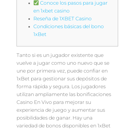
Conoce los pasos para jugar
en 1xbet casino
Reseña de 1XBET Casino
Condiciones básicas del bono
1xBet
Tanto si es un jugador existente que
vuelve a jugar como uno nuevo que se
une por primera vez, puede confiar en
1xBet para gestionar sus depósitos de
forma rápida y segura. Los jugadores
utilizan ampliamente las bonificaciones
Casino En Vivo para mejorar su
experiencia de juego y aumentar sus
posibilidades de ganar. Hay una
variedad de bonos disponibles en 1xBet