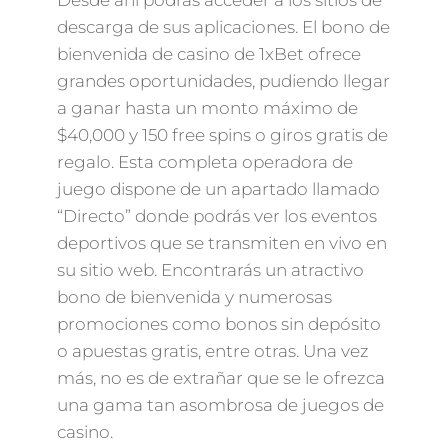
Desde ahí podrás acceder a los sitios de
descarga de sus aplicaciones. El bono de
bienvenida de casino de 1xBet ofrece
grandes oportunidades, pudiendo llegar
a ganar hasta un monto máximo de
$40,000 y 150 free spins o giros gratis de
regalo. Esta completa operadora de
juego dispone de un apartado llamado
“Directo” donde podrás ver los eventos
deportivos que se transmiten en vivo en
su sitio web. Encontrarás un atractivo
bono de bienvenida y numerosas
promociones como bonos sin depósito
o apuestas gratis, entre otras. Una vez
más, no es de extrañar que se le ofrezca
una gama tan asombrosa de juegos de
casino.