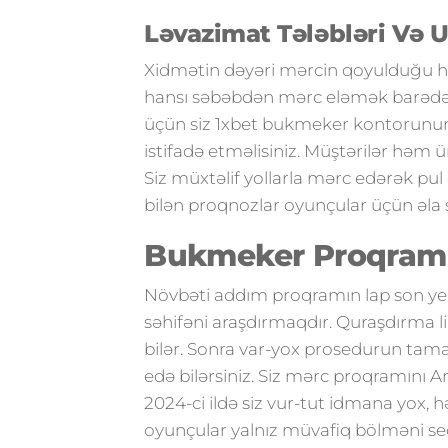
Ləvazimat Tələbləri Və
Xidmətin dəyəri mərcin qoyulduğu ha
hansı səbəbdən mərc eləmək barədə fi
üçün siz 1xbet bukmeker kontorunun 
istifadə etməlisiniz. Müştərilər həm 
Siz müxtəlif yollarla mərc edərək pul
bilən proqnozlar oyunçular üçün əla s
Bukmeker Proqraml
Növbəti addım proqramın lap son ye
səhifəni araşdırmaqdır. Quraşdırma 
bilər. Sonra var-yox prosedurun tam
edə bilərsiniz. Siz mərc proqramını An
2024-ci ildə siz vur-tut idmana yox,
oyunçular yalnız müvafiq bölməni seç