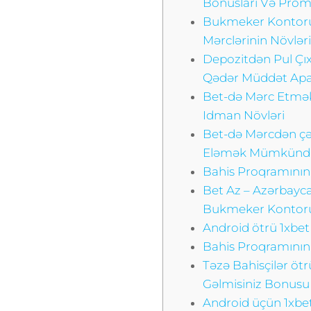
Bonusları Və Prom
Bukmeker Kontor
Mərclərinin Növlər
Depozitdən Pul Ç
Qədər Müddət Apa
Bet-də Mərc Etmə
Idman Növləri
Bet-də Mərcdən ç
Eləmək Mümkün
Bahis Proqramının 
Bet Az – Azərbayc
Bukmeker Kontor
Android ötrü 1xbet
Bahis Proqramının 
Təzə Bahisçilər ötr
Gəlmisiniz Bonusu
Android üçün 1xbe