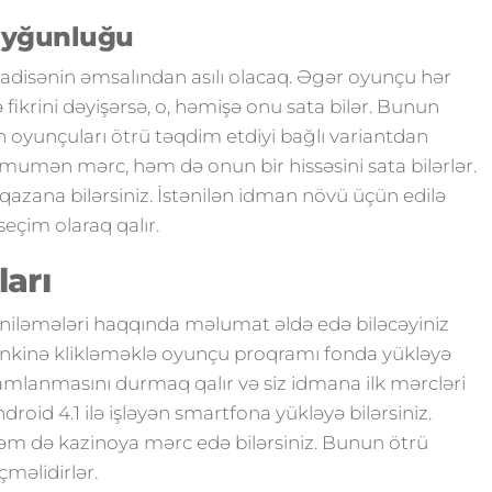
 Uyğunluğu
disənin əmsalından asılı olacaq. Əgər oyunçu hər
krini dəyişərsə, o, həmişə onu sata bilər. Bunun
oyunçuları ötrü təqdim etdiyi bağlı variantdan
ümumən mərc, həm də onun bir hissəsini sata bilərlər.
 qazana bilərsiniz. İstənilən idman növü üçün edilə
eçim olaraq qalır.
arı
niləmələri haqqında məlumat əldə edə biləcəyiniz
linkinə klikləməklə oyunçu proqramı fonda yükləyə
amlanmasını durmaq qalır və siz idmana ilk mərcləri
droid 4.1 ilə işləyən smartfona yükləyə bilərsiniz.
 həm də kazinoya mərc edə bilərsiniz. Bunun ötrü
məlidirlər.