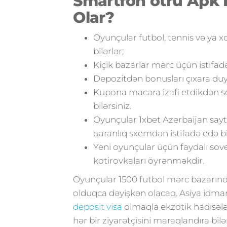
Smartfon ötrü Apk 
Olar?
Oyunçular futbol, ​​tennis və ya
bilərlər;
Kiçik bazarlar mərc üçün istifadə
Depozitdən bonusları çıxara d
Kupona macəra izafi etdikdən 
bilərsiniz.
Oyunçular 1xbet Azerbaijan saytı
qaranlıq sxemdən istifadə edə bil
Yeni oyunçular üçün faydalı sov
kotirovkaları öyrənməkdir.
Oyunçular 1500 futbol mərc bazarında
olduqca dəyişkən olacaq. Asiya idman 
deposit visa
olmaqla ekzotik hadisələ
hər bir ziyarətçisini maraqlandıra bilə