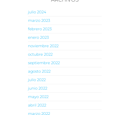
julio 2024
marzo 2023
febrero 2023
enero 2023
noviembre 2022
octubre 2022
septiembre 2022
agosto 2022
julio 2022
junio 2022
mayo 2022
abril 2022
marzo 2022