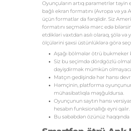
Oyunçuların artıq parametrlər təyin
bağlı ekran formatını (Avropa və ya As
üçün formatlar da fərqlidir. Siz Ameri
formatını seçməklə mərc edə bilərsin
etdikləri vaxtdan asılı olaraq, şölə və 
ölçülərini şəxsi üstünlüklərə görə se
Aşağı bölmələr ötrü bukmeker ko
Siz bu seçimdə dördgözlü olmalı
dəyişdirmək mümkün olmayac
Matçın gedişində hər hansı devri
Həmçinin, platforma oyunçunun he
mühasibatlıqla məşğuldursa.
Oyunçunun saytın hansı versiyas
hesabın funksionallığı eyni qalır.
Bu səbəbdən özünüz haqqında l