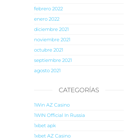
febrero 2022
enero 2022
diciembre 2021
noviembre 2021
octubre 2021
septiembre 2021
agosto 2021
CATEGORÍAS
1Win AZ Casino
1WIN Official In Russia
1xbet apk
1xbet AZ Casino