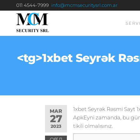
011 4544-7999
info@mcmsecuritysrl.com.ar
SERV
MCM
Seguridad
Privada
SECURITY
S.R.L.
<tg>1xbet Seyrək Rə
1xbet Seyrək Rəsmi Sayt 
MAR
27
Apk
Eyni zamanda, bu günə
tikili olmalısınız.
2023
Off