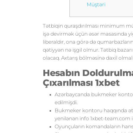
Müştəri
Tətbiqin quraşdırılması minimum m
işə devirmək üçün əsər masasında yi
liberaldır, ona görə də qumarbazlar
qətiyyən nə işgil olmur. Tətbiq baza
olacaq. Axtarış bölməsinə daxil olmalı
Hesabın Doldurulmas
Çıxarılması 1xbet
Azərbaycanda bukmeker kontorlar
edilmişdi.
Bukmeker kontoru haqqında ətraf
yenilənən info 1xbet-team.com in
Oyunçuların komandaların hansı