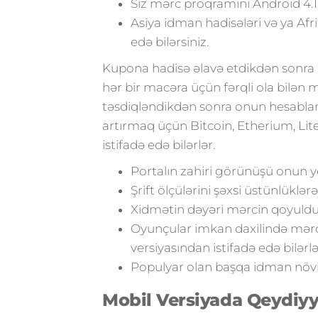
Siz mərc proqramını Android 4.1 i
Asiya idman hadisələri və ya Afr
edə bilərsiniz.
Kupona hadisə əlavə etdikdən sonra 
hər bir macəra üçün fərqli ola bilən
təsdiqləndikdən sonra onun hesabla
artırmaq üçün Bitcoin, Etherium, Lit
istifadə edə bilərlər.
Portalın zahiri görünüşü onun yen
Şrift ölçülərini şəxsi üstünlüklə
Xidmətin dəyəri mərcin qoyuldu
Oyunçular imkan daxilində mərc
versiyasından istifadə edə bilərlə
Populyar olan başqa idman növl
Mobil Versiyada Qeydiyy