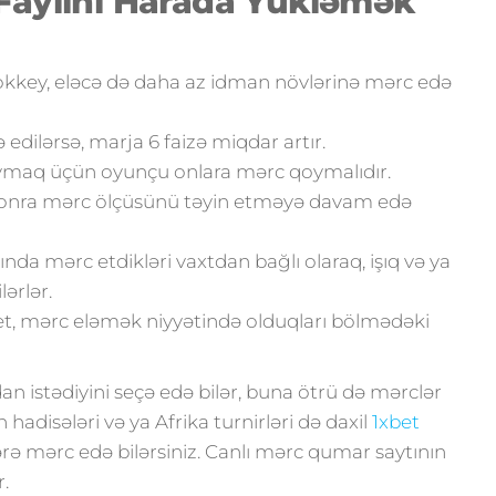
Faylını Harada Yükləmək
 xokkey, eləcə də daha az idman növlərinə mərc edə
 edilərsə, marja 6 faizə miqdar artır.
uymaq üçün oyunçu onlara mərc qoymalıdır.
sonra mərc ölçüsünü təyin etməyə davam edə
nda mərc etdikləri vaxtdan bağlı olaraq, işıq və ya
ərlər.
et, mərc eləmək niyyətində olduqları bölmədəki
n istədiyini seçə edə bilər, buna ötrü də mərclər
hadisələri və ya Afrika turnirləri də daxil
1xbet
rə mərc edə bilərsiniz. Canlı mərc qumar saytının
r.