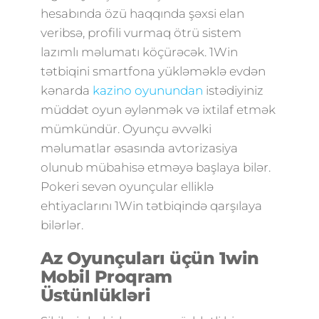
hesabında özü haqqında şəxsi elan
veribsə, profili vurmaq ötrü sistem
lazımlı məlumatı köçürəcək. 1Win
tətbiqini smartfona yükləməklə evdən
kənarda
kazino oyunundan
istədiyiniz
müddət oyun əylənmək və ixtilaf etmək
mümkündür. Oyunçu əvvəlki
məlumatlar əsasında avtorizasiya
olunub mübahisə etməyə başlaya bilər.
Pokeri sevən oyunçular elliklə
ehtiyaclarını 1Win tətbiqində qarşılaya
bilərlər.
Az Oyunçuları üçün 1win
Mobil Proqram
Üstünlükləri