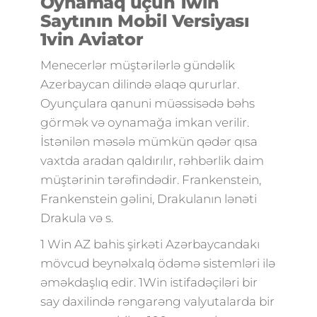
Oynamaq üçün 1win
Saytının Mobil Versiyası
1vin Aviator
Menecerlər müştərilərlə gündəlik
Azerbaycan dilində əlaqə qururlar.
Oyunçulara qanuni müəssisədə bəhs
görmək və oynamağa imkan verilir.
İstənilən məsələ mümkün qədər qısa
vaxtda aradan qaldırılır, rəhbərlik daim
müştərinin tərəfindədir. Frankenstein,
Frankenstein gəlini, Drakulanın lənəti
Drakula və s.
1 Win AZ bahis şirkəti Azərbaycandakı
mövcud beynəlxalq ödəmə sistemləri ilə
əməkdaşlıq edir. 1Win istifadəçiləri bir
say daxilində rəngarəng valyutalarda bir