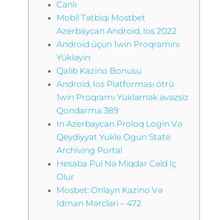
Canlı
Mobil Tətbiqi Mostbet
Azerbayсan Android, Ios 2022
Android üçün 1win Proqramını
Yükləyin
Qalib Kazino Bonusu
Android, Ios Platforması ötrü
1win Proqramı Yükləmək əvəzsiz
Qondarma 389
In Azerbaycan Proloq Login Və
Qeydiyyat Yukle Ogun State
Archiving Portal
Hesaba Pul Nə Miqdar Cəld Iç
Olur
Mosbet: Onlayn Kazino Və
Idman Mərcləri – 472