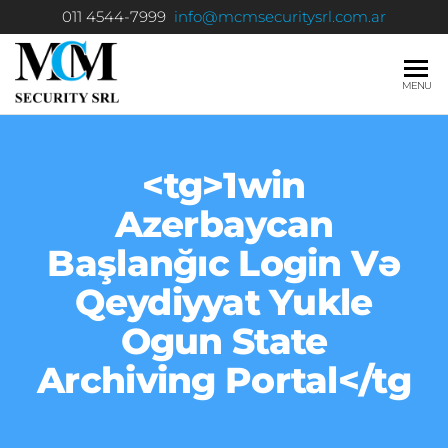
011 4544-7999
info@mcmsecuritysrl.com.ar
MCM
Seguridad
MENU
Privada
SECURITY
S.R.L.
<tg>1win
Azerbaycan
Başlanğıc Login Və
Qeydiyyat Yukle
Ogun State
Archiving Portal</tg