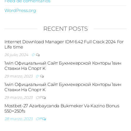
Feed de comentarios
WordPress.org
RECENT POSTS
Internet Download Manager IDM 6.42 Full Crack 2024 For
Life time
26 julio, 2024
0
1win Официальный Сайт Букмекерской Конторы 1вин
Ставки На Спорт K
29 marzo, 2023
0
1win Официальный Сайт Букмекерской Конторы 1вин
Ставки На Спорт K
29 marzo, 2023
Off
Mostbet-27 Azərbaycanda Bukmeker Və Kazino Bonus
550+250fs
28 marzo, 2023
Off