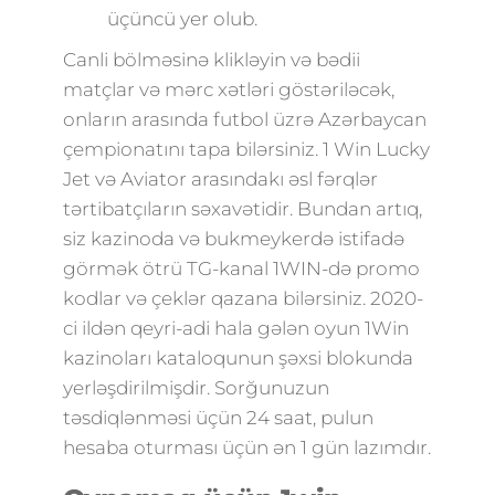
üçüncü yer olub.
Canli bölməsinə klikləyin və bədii
matçlar və mərc xətləri göstəriləcək,
onların arasında futbol üzrə Azərbaycan
çempionatını tapa bilərsiniz. 1 Win Lucky
Jet və Aviator arasındakı əsl fərqlər
tərtibatçıların səxavətidir. Bundan artıq,
siz kazinoda və bukmeykerdə istifadə
görmək ötrü TG-kanal 1WIN-də promo
kodlar və çeklər qazana bilərsiniz. 2020-
ci ildən qeyri-adi hala gələn oyun 1Win
kazinoları kataloqunun şəxsi blokunda
yerləşdirilmişdir. Sorğunuzun
təsdiqlənməsi üçün 24 saat, pulun
hesaba oturması üçün ən 1 gün lazımdır.