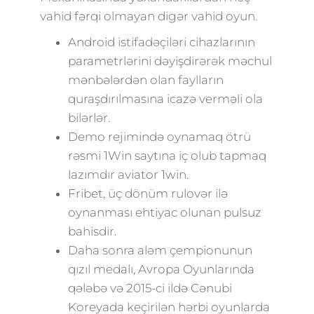
vahid fərqi olmayan digər vahid oyun.
Android istifadəçiləri cihazlarının
parametrlərini dəyişdirərək məchul
mənbələrdən olan faylların
quraşdırılmasına icazə verməli ola
bilərlər.
Demo rejimində oynamaq ötrü
rəsmi 1Win saytına iç olub tapmaq
lazımdır aviator 1win.
Fribet, üç dönüm rulovər ilə
oynanması ehtiyac olunan pulsuz
bahisdir.
Daha sonra aləm çempionunun
qızıl medalı, Avropa Oyunlarında
qələbə və 2015-ci ildə Cənubi
Koreyada keçirilən hərbi oyunlarda