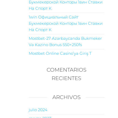
Букмекерской Конторы 1вин Ставки
На Спорт K
1win Официальный Сайт
Букмекерской Конторы 1вин Ставки
На Спорт K
Mostbet-27 Azərbaycanda Bukmeker
Və Kazino Bonus 550+250fs
Mostbet Online Casino’ya Giriş T
COMENTARIOS
RECIENTES
ARCHIVOS
julio 2024