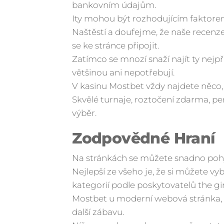
bankovním údajům.
Ity mohou být rozhodujícím faktorem,
Naštěstí a doufejme, že naše recen
se ke stránce připojit.
Zatímco se mnozí snaží najít ty nejp
většinou ani nepotřebují.
V kasinu Mostbet vždy najdete něco,
Skvělé turnaje, roztočení zdarma, p
výběr.
Zodpovědné Hraní
Na stránkách se můžete snadno pohybo
Nejlepší ze všeho je, že si můžete v
kategorií podle poskytovatelů the gir
Mostbet u moderní webová stránka, kd
další zábavu.