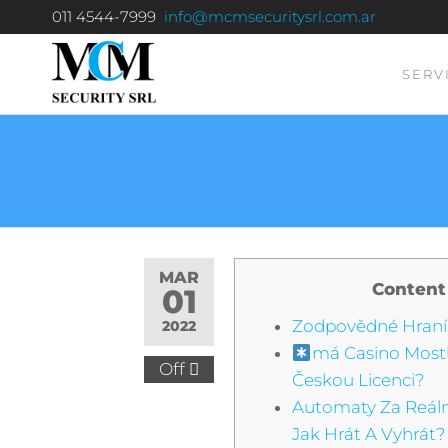
011 4544-7999
info@mcmsecuritysrl.com.ar
SERV
MCM
Seguridad
Privada
SECURITY
S.R.L.
MAR
Content
01
Zodpovědné Hraní
2022
má Casino Most
Off
Českou Licenci?
Automaty Za Reáln
Jak Hrát A Vyhrát?