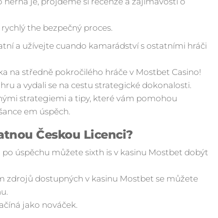
herna je, projdeme si recenze a zajímavosti o
 rychlý the bezpečný proces.
statní a užívejte cuando kamarádství s ostatními hráči
a na středně pokročilého hráče v Mostbet Casino!
 hru a vydali se na cestu strategické dokonalosti.
nými strategiemi a tipy, které vám pomohou
 šance em úspěch.
atnou Českou Licenci?
po úspěchu můžete sixth is v kasinu Mostbet dobýt
ím zdrojů dostupných v kasinu Mostbet se můžete
u.
ačíná jako nováček.