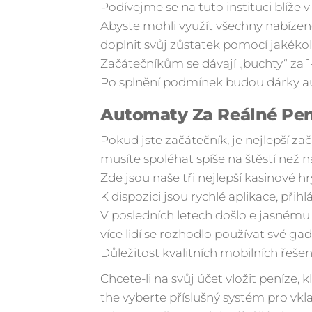
Podívejme se na tuto instituci blíže
Abyste mohli využít všechny nabízen
doplnit svůj zůstatek pomocí jakéko
Začátečníkům se dávají „buchty“ za 1
Po splnění podmínek budou dárky au
Automaty Za Reálné Pení
Pokud jste začátečník, je nejlepší za
musíte spoléhat spíše na štěstí než 
Zde jsou naše tři nejlepší kasinové h
K dispozici jsou rychlé aplikace, při
V posledních letech došlo e jasnému 
více lidí se rozhodlo používat své ga
Důležitost kvalitních mobilních řešení
Chcete-li na svůj účet vložit peníze,
the vyberte příslušný systém pro vkla