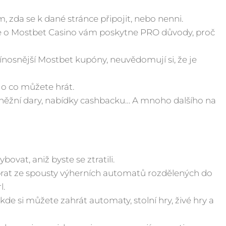
 zda se k dané stránce připojit, nebo nenni.
ze o Mostbet Casino vám poskytne PRO důvody, proč
řínosnější Mostbet kupóny, neuvědomují si, že je
 o co můžete hrát.
eněžní dary, nabídky cashbacku… A mnoho dalšího na
vat, aniž byste se ztratili.
ybrat ze spousty výherních automatů rozdělených do
l.
e si můžete zahrát automaty, stolní hry, živé hry a