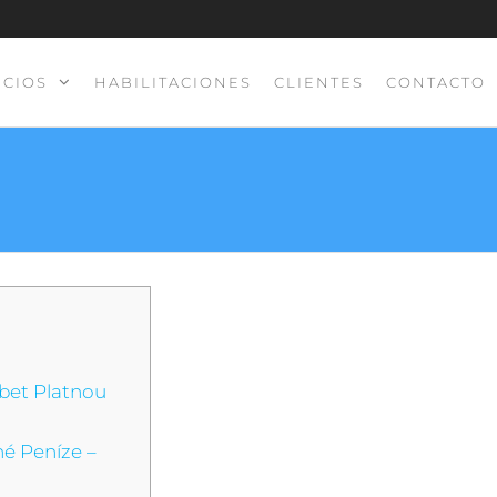
ICIOS
HABILITACIONES
CLIENTES
CONTACTO
bet Platnou
é Peníze –