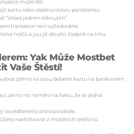
nsakce může lišit.
jit kartu nebo elektronickou peněženku.
žbě “Vklad jedním kliknutím”.
zení transakce není vyžadováno.
noha hráčů a jou již dlouho žádané na trhu
lerem: Yak Může Mostbet
t Vaše Štěstí!
ybrat přímo na svou debetní kartu na bankovním
cí, ale to nic nemění na faktu, že se jedná
ji osvědčeného provozovatele.
můžete navštěvovat z mobilních telefonů