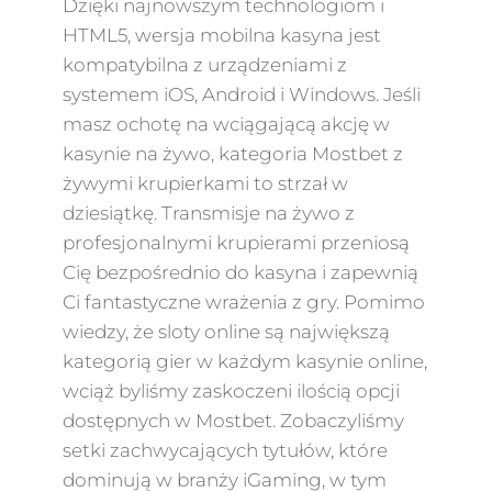
Dzięki najnowszym technologiom i
HTML5, wersja mobilna kasyna jest
kompatybilna z urządzeniami z
systemem iOS, Android i Windows. Jeśli
masz ochotę na wciągającą akcję w
kasynie na żywo, kategoria Mostbet z
żywymi krupierkami to strzał w
dziesiątkę. Transmisje na żywo z
profesjonalnymi krupierami przeniosą
Cię bezpośrednio do kasyna i zapewnią
Ci fantastyczne wrażenia z gry. Pomimo
wiedzy, że sloty online są największą
kategorią gier w każdym kasynie online,
wciąż byliśmy zaskoczeni ilością opcji
dostępnych w Mostbet. Zobaczyliśmy
setki zachwycających tytułów, które
dominują w branży iGaming, w tym