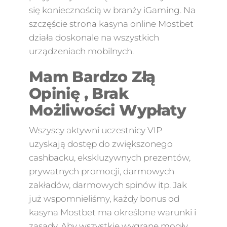
się koniecznością w branży iGaming. Na
szczęście strona kasyna online Mostbet
działa doskonale na wszystkich
urządzeniach mobilnych.
Mam Bardzo Złą
Opinię , Brak
Możliwości Wypłaty
Wszyscy aktywni uczestnicy VIP
uzyskają dostęp do zwiększonego
cashbacku, ekskluzywnych prezentów,
prywatnych promocji, darmowych
zakładów, darmowych spinów itp. Jak
już wspomnieliśmy, każdy bonus od
kasyna Mostbet ma określone warunki i
zasady. Aby wszystkie wygrane mogły