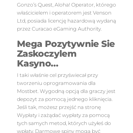
Gonzo’s Quest, Aloha! Operator, którego
właścicielem i operatorem jest Venson
Ltd, posiada licencję hazardową wydaną
przez Curacao eGaming Authority.
Mega Pozytywnie Sie
Zaskoczylem
Kasyno…
I taki właśnie cel przyświecał przy
tworzeniu oprogramowania dla
Mostbet. Wygodną opcją dla graczy jest
depozyt za pomocą jednego kliknięcia.
Jeśli tak, możesz przejść na stronę
Wypłaty i zażądać wypłaty za pomocą
tych samych metod, których użyłeś do
wpłaty. Darmowe spiny mogą być