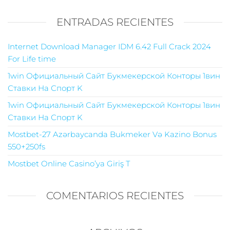
ENTRADAS RECIENTES
Internet Download Manager IDM 6.42 Full Crack 2024
For Life time
1win Официальный Сайт Букмекерской Конторы 1вин
Ставки На Спорт K
1win Официальный Сайт Букмекерской Конторы 1вин
Ставки На Спорт K
Mostbet-27 Azərbaycanda Bukmeker Və Kazino Bonus
550+250fs
Mostbet Online Casino’ya Giriş T
COMENTARIOS RECIENTES