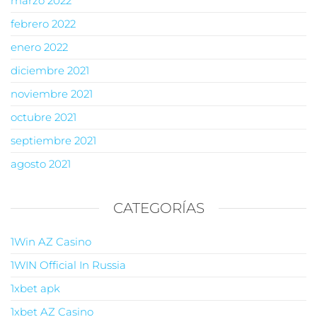
marzo 2022
febrero 2022
enero 2022
diciembre 2021
noviembre 2021
octubre 2021
septiembre 2021
agosto 2021
CATEGORÍAS
1Win AZ Casino
1WIN Official In Russia
1xbet apk
1xbet AZ Casino