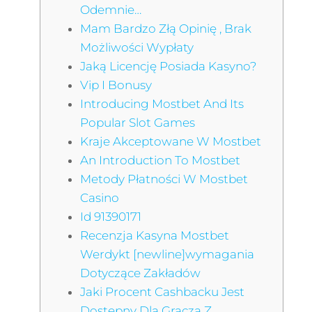
Odemnie…
Mam Bardzo Złą Opinię , Brak
Możliwości Wypłaty
Jaką Licencję Posiada Kasyno?
Vip I Bonusy
Introducing Mostbet And Its
Popular Slot Games
Kraje Akceptowane W Mostbet
An Introduction To Mostbet
Metody Płatności W Mostbet
Casino
Id 91390171
Recenzja Kasyna Mostbet
Werdykt [newline]wymagania
Dotyczące Zakładów
Jaki Procent Cashbacku Jest
Dostępny Dla Gracza Z