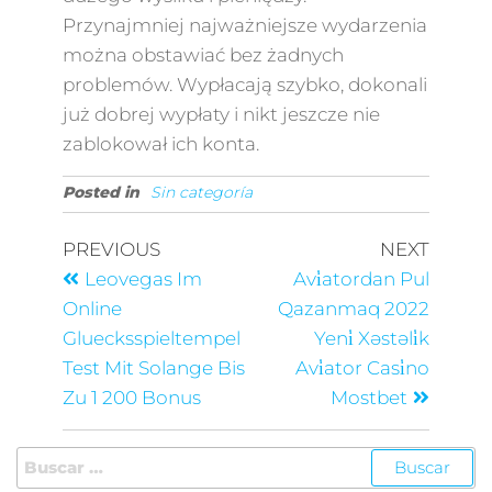
Przynajmniej najważniejsze wydarzenia
można obstawiać bez żadnych
problemów. Wypłacają szybko, dokonali
już dobrej wypłaty i nikt jeszcze nie
zablokował ich konta.
Posted in
Sin categoría
PREVIOUS
NEXT
Leovegas Im
Avi̇atordan Pul
Online
Qazanmaq 2022
Gluecksspieltempel
Yeni̇ Xəstəli̇k
Test Mit Solange Bis
Avi̇ator Casi̇no
Zu 1 200 Bonus
Mostbet