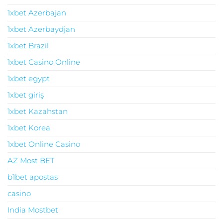
1xbet Azerbajan
1xbet Azerbaydjan
1xbet Brazil
1xbet Casino Online
1xbet egypt
1xbet giriş
1xbet Kazahstan
1xbet Korea
1xbet Online Casino
AZ Most BET
b1bet apostas
casino
India Mostbet