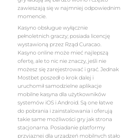
zawieszają się w najmniej odpowiednim
momencie.
Kasyno obsługue wyłącznie
pełnoletnich graczy; posiada licencję
wystawioną przez Rząd Curacao.
Kasyno online może mieć najlepszą
ofertę, ale to nic nie znaczy, jeśli nie
możesz się zarejestrować i grać. Jednak
Mostbet poszedł o krok dalej i
uruchomił samodzielne aplikacje
mobilne kasyna dla użytkowników
systemów iOS i Android. Są one łatwe
do pobrania i zainstalowania i oferują
takie same możliwości gry jak strona
stacjonarna. Posiadanie platformy
przyjaznej dla urządzeń mobilnych stało