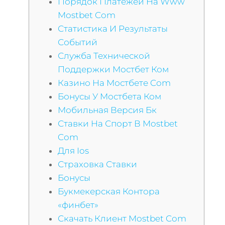
Порядок Платежей На Www
Mostbet Com
Статистика И Результаты
Событий
Служба Технической
Поддержки Мостбет Ком
Казино На Мостбете Com
Бонусы У Мостбета Ком
Мобильная Версия Бк
Ставки На Спорт В Mostbet
Com
Для Ios
Страховка Ставки
Бонусы
Букмекерская Контора
«финбет»
Скачать Клиент Mostbet Com