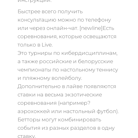
инструкции.
Быстрее всего получить
консультацию можно по телефону
или через онлайн-чат. [newline]Есть
соревнования, которые освещаются
только в Live.
Это турниры по кибердисциплинам,
а также российские и белорусские
чемпионаты по настольному теннису
и пляжному волейболу.
Дополнительно в лайве появляются
ставки на весьма экзотические
соревнования (например?
аэрохоккей или настольный футбол).
Бетторы могут комбинировать
события из разных разделов в одну
ставку.