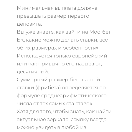
Минимальная выплата должна
превышать размер первого
депозита.
Вы уже знаете, как зайти на Мостбет
БК, какие можно делать ставки, все
об их размерах и особенностях.
Используется только европейский
или как привычно его называют,
десятичный.
Суммарный размер бесплатной
ставки (фрибета) определяется по
формуле среднеарифметического
числа от тех самых ста ставок.
Хотя для того, чтобы знать, как найти
актуальное зеркало, ссылку всегда
можно увидеть в любой из