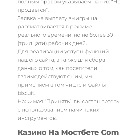
полным правом указываем на них “Не
продается”.
Заявка на выплату выигрыша
рассматривается в режиме
реального времени, но не более 30
(тридцати) рабочих дней.
Для реализации услуг и функций
нашего сайта, а также для сбора
данных о том, как посетители
взаимодействуют с ним, мы
применяем в том числе и файлы
biscuit.
Нажимая “Принять”, вы соглашаетесь
с использованием нами таких
инструментов.
Казино На Мостбете Com