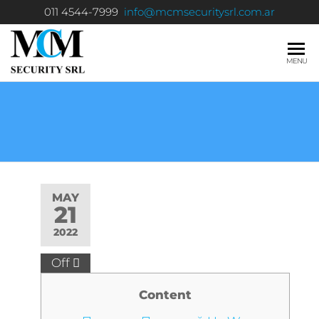
011 4544-7999
info@mcmsecuritysrl.com.ar
MCM
Seguridad
MENU
Privada
SECURITY
S.R.L.
MAY
21
2022
Off
Content