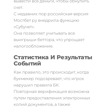
вывести все деньги, чтобы обнулить
счет.
С недавних пор российская версия
Мостбет ру внедрила функцию
«Субучет».
Она позволяет учитывать все
выигрыши беттора, что упрощает
налогообложение.
Статистика И Результаты
Событий
Как правило, это происходит, когда
букмекер подозревает, что игрок
нарушил правила БК.
Повторная верификация возможна
путем предоставления электронных
копий документов, а также