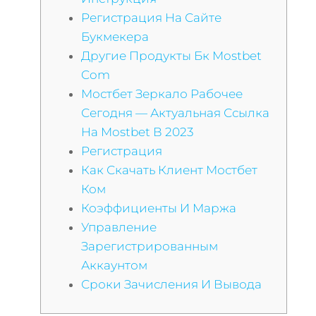
Регистрация На Сайте
Букмекера
Другие Продукты Бк Mostbet
Com
Мостбет Зеркало Рабочее
Сегодня — Актуальная Ссылка
На Mostbet В 2023
Регистрация
Как Скачать Клиент Мостбет
Ком
Коэффициенты И Маржа
Управление
Зарегистрированным
Аккаунтом
Сроки Зачисления И Вывода