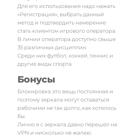
Для его использования надо нажать
«Регистрация», выбрать данный
метод и подтвердить намерение
стать клиентом игрового оператора.
В линии оператора доступно свыше
35 различных дисциплин.
Среди них футбол, хоккей, теннис и
другие виды спорта.
Бонусы
Блокировка это вещь постоянная и
поэтому зеркала могут оставаться
рабочими не так долго, как хотелось
бы.
Лично я с зеркала давно перешел на
VPN и нисколько не жалею.