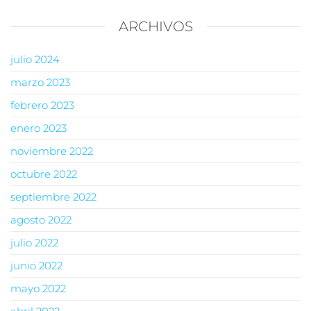
ARCHIVOS
julio 2024
marzo 2023
febrero 2023
enero 2023
noviembre 2022
octubre 2022
septiembre 2022
agosto 2022
julio 2022
junio 2022
mayo 2022