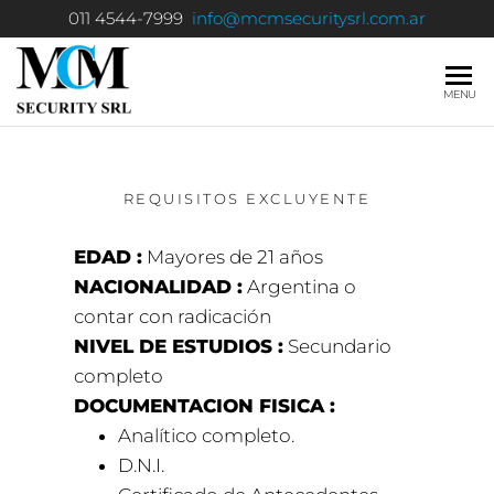
011 4544-7999
info@mcmsecuritysrl.com.ar
MCM
Seguridad
MENU
Privada
SECURITY
S.R.L.
REQUISITOS
EXCLUYENTE
EDAD :
Mayores de 21 años
NACIONALIDAD :
Argentina o
contar con radicación
NIVEL DE ESTUDIOS :
Secundario
completo
DOCUMENTACION FISICA :
Analítico completo.
D.N.I.